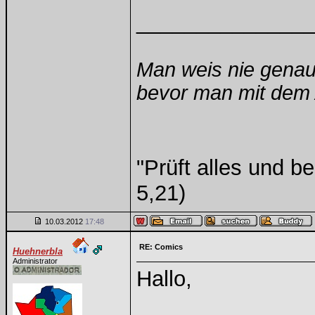
______________
Man weis nie genau
bevor man mit dem A
"Prüft alles und b
5,21)
10.03.2012
17:48
RE: Comics
Huehnerbla
Administrator
Hallo,