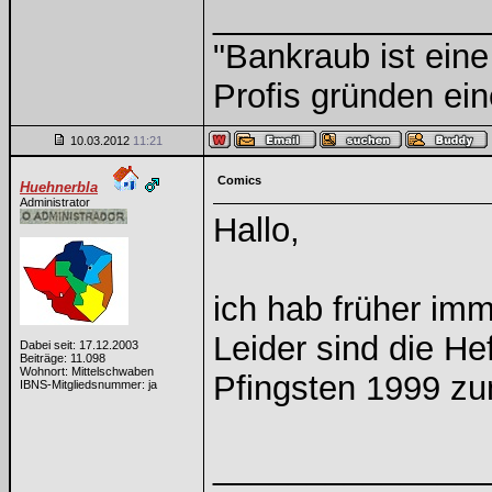
______________
"Bankraub ist ein
Profis gründen ein
10.03.2012
11:21
Comics
Huehnerbla
Administrator
Hallo,
ich hab früher im
Leider sind die H
Dabei seit: 17.12.2003
Beiträge: 11.098
Wohnort: Mittelschwaben
Pfingsten 1999 zu
IBNS-Mitgliedsnummer: ja
______________