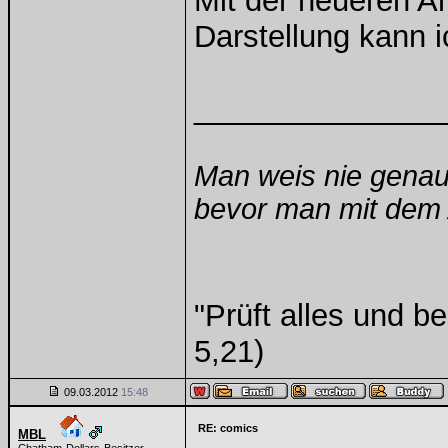
Mit der neueren A
Darstellung kann i
______________
Man weis nie genau
bevor man mit dem A
"Prüft alles und b
5,21)
09.03.2012
15:48
RE: comics
MBL