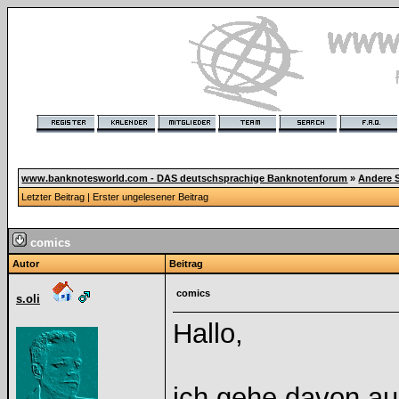
www.banknotesworld.com - DAS deutschsprachige Banknotenforum
»
Andere 
Letzter Beitrag
|
Erster ungelesener Beitrag
comics
Autor
Beitrag
comics
s.oli
Hallo,
ich gehe davon au