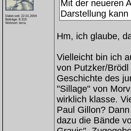
Mit der neueren 
Darstellung kann 
Dabei seit: 22.01.2004
Beiträge: 8.319
Wohnort: terra
Hm, ich glaube, da
Vielleicht bin ich 
von Putzker/Brödl
Geschichte des j
"Sillage" von Mor
wirklich klasse. V
Paul Gillon? Dann
dazu die Bände vo
Gravis". Zugegeben