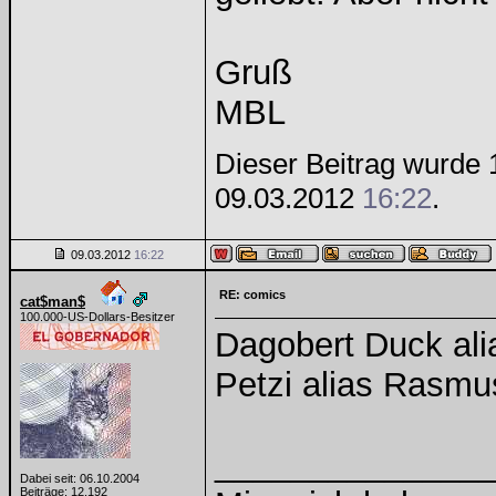
Gruß
MBL
Dieser Beitrag wurde 1
09.03.2012
16:22
.
09.03.2012
16:22
RE: comics
cat$man$
100.000-US-Dollars-Besitzer
Dagobert Duck al
Petzi alias Rasm
______________
Dabei seit: 06.10.2004
Beiträge: 12.192