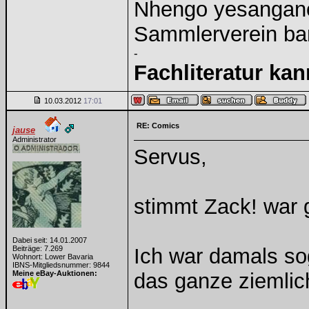
Nhengo yesangano 
Sammlerverein ba
-
Fachliteratur ka
10.03.2012
17:01
RE: Comics
jause
Administrator
Servus,
stimmt Zack! war g
Dabei seit: 14.01.2007
Beiträge: 7.269
Ich war damals so
Wohnort: Lower Bavaria
IBNS-Mitgliedsnummer: 9844
Meine eBay-Auktionen:
das ganze ziemlich 