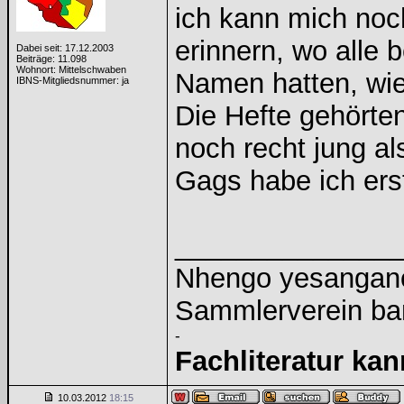
ich kann mich no
erinnern, wo alle 
Dabei seit: 17.12.2003
Beiträge: 11.098
Wohnort: Mittelschwaben
Namen hatten, wi
IBNS-Mitgliedsnummer: ja
Die Hefte gehörte
noch recht jung al
Gags habe ich erst 
______________
Nhengo yesangano 
Sammlerverein ba
-
Fachliteratur ka
10.03.2012
18:15