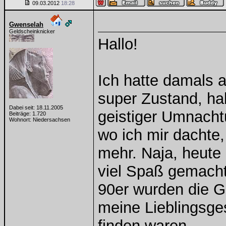
09.03.2012
18:28
Gwenselah
Geldscheinknicker
Hallo!
Ich hatte damals a
super Zustand, hab
Dabei seit: 18.11.2005
geistiger Umnacht
Beiträge: 1.720
Wohnort: Niedersachsen
wo ich mir dachte,
mehr. Naja, heute 
viel Spaß gemacht
90er wurden die G
meine Lieblingsge
finden waren.