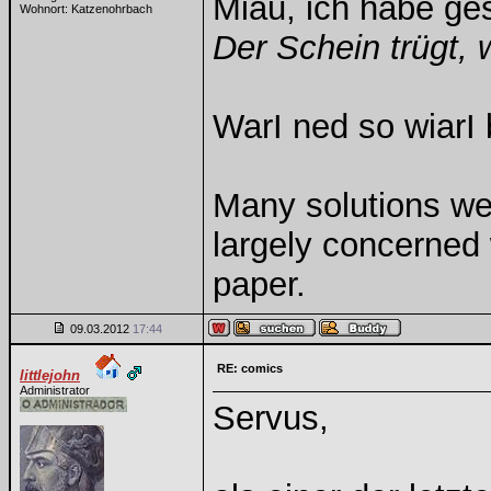
Miau, ich habe g
Wohnort: Katzenohrbach
Der Schein trügt, 
WarI ned so wiarI 
Many solutions we
largely concerned
paper.
09.03.2012
17:44
RE: comics
littlejohn
Administrator
Servus,