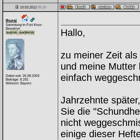
10.03.2012
05:30
thurai
Sammlung-in-Fort Knox-
Bewahrer
Hallo,
zu meiner Zeit al
und meine Mutter 
einfach weggesch
Dabei seit: 26.08.2003
Beiträge: 8.291
Wohnort: Bayern
Jahrzehnte später,
Sie die "Schundhef
nicht weggeschmis
einige dieser Heft