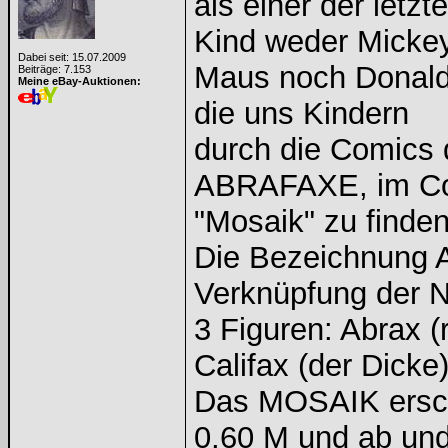
als einer der letz
Kind weder Micke
Dabei seit: 15.07.2009
Maus noch Donald 
Beiträge: 7.153
Meine eBay-Auktionen:
die uns Kindern
durch die Comics d
ABRAFAXE, im C
"Mosaik" zu finden
Die Bezeichnung 
Verknüpfung der 
3 Figuren: Abrax (
Califax (der Dicke)
Das MOSAIK ersch
0,60 M und ab un