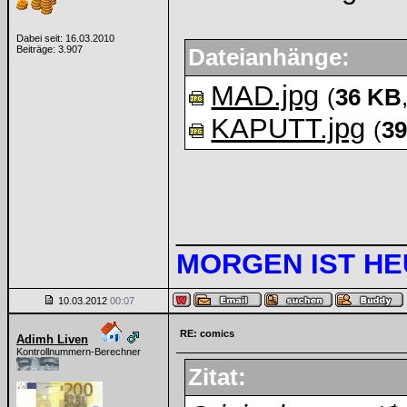
Dabei seit: 16.03.2010
Beiträge: 3.907
Dateianhänge:
MAD.jpg
(
36 KB
KAPUTT.jpg
(
3
______________
MORGEN IST H
10.03.2012
00:07
RE: comics
Adimh Liven
Kontrollnummern-Berechner
Zitat: