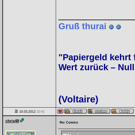
______________
Gruß thurai
"Papiergeld kehrt 
Wert zurück – Null
(Voltaire)
10.03.2012
10:41
chris48
Re: Comics