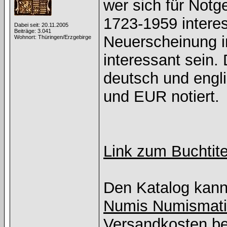
wer sich für Not
1723-1959 interess
Dabei seit: 20.11.2005
Beiträge: 3.041
Neuerscheinung i
Wohnort: Thüringen/Erzgebirge
interessant sein. 
deutsch und engli
und EUR notiert.
Link zum Buchtite
Den Katalog kann
Numis Numismati
Versandkosten be