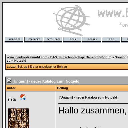
www.banknotesworld.com - DAS deutschsprachige Banknotenforum
»
Sonstig
zum Notgeld
Letzter Beitrag
|
Erster ungelesener Beitrag
[Ungarn] - neuer Katalog zum Notgeld
Autor
Beitrag
[Ungarn] - neuer Katalog zum Notgeld
rista
Hallo zusammen,