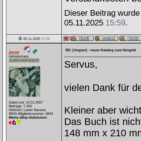
Dieser Beitrag wurde 
05.11.2025
15:59
.
05.11.2025
15:58
RE: [Ungarn] - neuer Katalog zum Notgeld
jause
Administrator
Servus,
vielen Dank für 
Dabei seit: 14.01.2007
Beiträge: 7.269
Kleiner aber wich
Wohnort: Lower Bavaria
IBNS-Mitgliedsnummer: 9844
Meine eBay-Auktionen:
Das Buch ist nic
148 mm x 210 mm