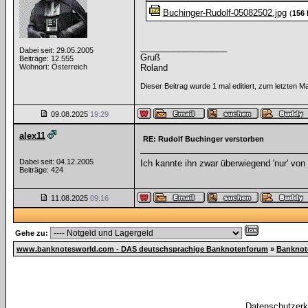
Buchinger-Rudolf-05082502.jpg
(
156
__________________
Dabei seit: 29.05.2005
Gruß
Beiträge: 12.555
Wohnort: Österreich
Roland
Dieser Beitrag wurde 1 mal editiert, zum letzten 
09.08.2025
19:29
alex11
RE: Rudolf Buchinger verstorben
Dabei seit: 04.12.2005
Ich kannte ihn zwar überwiegend 'nur' von
Beiträge: 424
11.08.2025
09:16
Gehe zu:
www.banknotesworld.com - DAS deutschsprachige Banknotenforum
»
Banknot
Datenschutzerkl