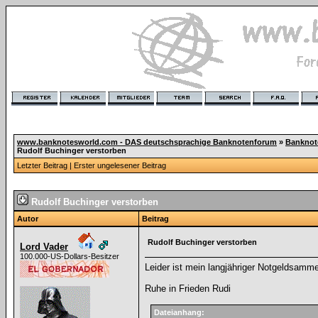
www.banknotesworld.com - DAS deutschsprachige Banknotenforum
»
Banknot
Rudolf Buchinger verstorben
Letzter Beitrag
|
Erster ungelesener Beitrag
Rudolf Buchinger verstorben
Autor
Beitrag
Rudolf Buchinger verstorben
Lord Vader
100.000-US-Dollars-Besitzer
Leider ist mein langjähriger Notgeldsamme
Ruhe in Frieden Rudi
Dateianhang: