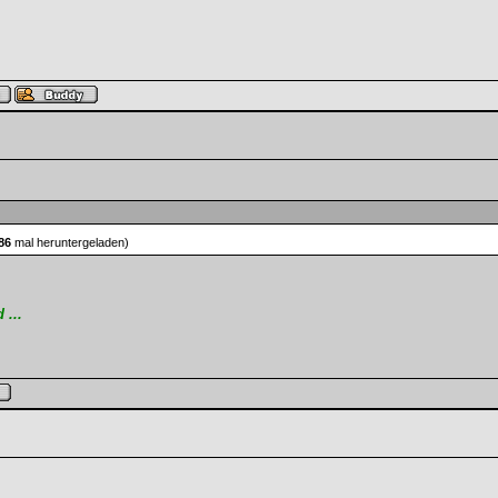
.
86
mal heruntergeladen)
...