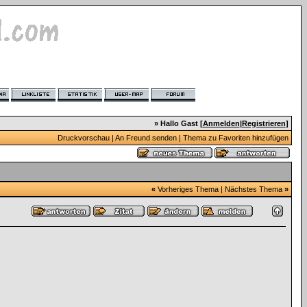
» Hallo Gast [
Anmelden
|
Registrieren
]
Druckvorschau
|
An Freund senden
|
Thema zu Favoriten hinzufügen
«
Vorheriges Thema
|
Nächstes Thema
»