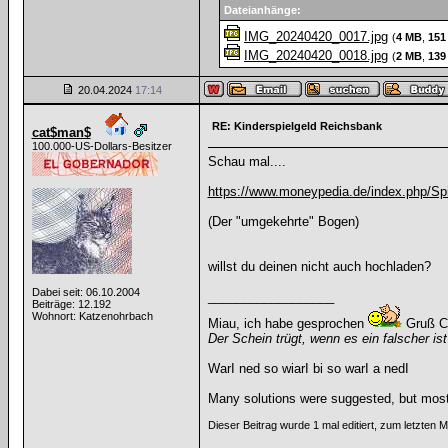
Dateianhänge:
IMG_20240420_0017.jpg
(
4 MB
,
151
IMG_20240420_0018.jpg
(
2 MB
,
139
20.04.2024
17:14
RE: Kinderspielgeld Reichsbank
cat$man$
100.000-US-Dollars-Besitzer
Schau mal....
https://www.moneypedia.de/index.php/Sp
(Der "umgekehrte" Bogen)
willst du deinen nicht auch hochladen?
Dabei seit: 06.10.2004
__________________
Beiträge: 12.192
Wohnort: Katzenohrbach
Miau, ich habe gesprochen
Gruß C
Der Schein trügt, wenn es ein falscher ist
WarI ned so wiarI bi so warI a nedI
Many solutions were suggested, but most 
Dieser Beitrag wurde 1 mal editiert, zum letzten