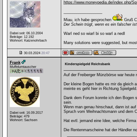
https://www.moneypedia.de/index.php/Sp
__________________
Miau, ich habe gesprochen
Gruß C
Der Schein trügt, wenn es ein falscher ist
Dabei seit: 06.10.2004
WarI ned so wiarI bi so warI a nedI
Beiträge: 12.192
Wohnort: Katzenohrbach
Many solutions were suggested, but most 
30.03.2024
20:47
Frank
Kinderspielgeld Reichsbank
Muffelumtauscher
Auf der Freiberger Münzbörse war heute n
Der kleine Bogen hatte es mir da gleich 
meinte es geht hier in Richtung Spielgeld
Dank dem Forum konnte ich den Bogen sog
sein.
Wenn man genau hinschaut, dann ist auf 
Spruch vom Weihnachtsmann und dem Chris
Dabei seit: 16.09.2017
Beiträge: 479
Wohnort: Sachsen
Hat evtl. jemand eine Idee, welche Firma
Die Rentenmarscheine hat der Händler noc