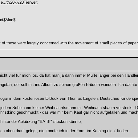
ie...%20-%20Tierwelt
at$Man$
of these were largely concerned with the movement of small pieces of paper
icht viel für mich los, da hat man ja dann immer Muße länger bei den Händle
angetan, der soll mit ins Album zu seinen großen Brüdern wandern. Ich dachte
.
ar in dem kostenlosen E-Book von Thomas Engelen, Deutsches Kinderspielgeld
jedem Schein ein kleiner Weihnachtsmann mit Weihnachtsbaum versteckt. Die 
tkind geschmückt - das war mir beim Kauf gar nicht aufgefallen und macht 
 hinter der Abkürzung "BA-BI" stecken könnte,
h oben drauf gelegt, die konnte ich in der Form im Katalog nicht finden.