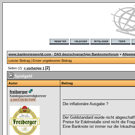
www.banknotesworld.com - DAS deutschsprachige Banknotenforum
»
Allgeme
Letzter Beitrag
|
Erster ungelesener Beitrag
[2]
Seiten (2):
« vorherige
1
Spielgeld
Autor
Beitrag
freiberger
Katalogauswendigkenner
Die inflationäre Ausgabe ?
__________________
Der Goldstandard wurde nicht abgeschafft, 
Preise für Edelmetalle sind nicht die Frag
Eine Banknote ist immer nur die Inkaufna