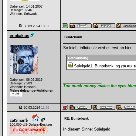
Dabei seit: 14.01.2007
Beiträge: 9.846
Wohnort: Schwedt
30.03.2024
10:37
eriokaktus
Buntebank
So leicht inflationär wird es erst ab hier ..
Dateianhang:
Spielgeld1, Buntebank.jpg
(
36 KB
,
1
Dabei seit: 06.02.2015
__________________
Beiträge: 2.283
Too much money makes the eyes blind 
Wohnort: Hessen
Meine delcampe-Auktionen:
30.03.2024
11:38
RE: Buntebank
cat$man$
100.000-US-Dollars-Besitzer
In diesem Sinne: Spielgeld