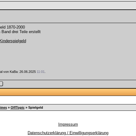
eld 1870-2000
Band drei Teile erstellt
.Kinderspielgeld
 Mal von KaBa: 26.06.2025
11:01
.
ines
»
OffTopic
»
Spielgeld
Impressum
Datenschutzerklärung / Einwilligungserklärung