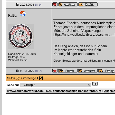
20.04.2024
18:14
KaBa
Thomas Engelen: deutsches Kinderspielg
Er hat jetzt aus dem ursprünglichen einen 
Münzen, Scheine, Verpackungen
https://nnp.wustl.edu/library/searchwith..
__________________
Das Ding ansich, das ist nur Schein.
Im Kopfe erst entsteht das Sein.
Kapselgeldjäger und -sammler
Dabei seit: 29.05.2010
Beiträge: 984
Wohnort: Berlin
Dieser Beitrag wurde 1 mal editiert, zum letzten
26.06.2025
10:59
[2]
Seiten (2):
« vorherige
1
Gehe zu:
www.banknotesworld.com - DAS deutschsprachige Banknotenforum
»
Allgeme