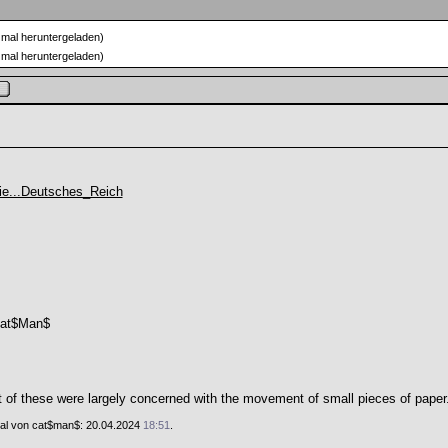
mal heruntergeladen)
mal heruntergeladen)
ie...Deutsches_Reich
at$Man$
of these were largely concerned with the movement of small pieces of paper
 Mal von cat$man$: 20.04.2024
18:51
.