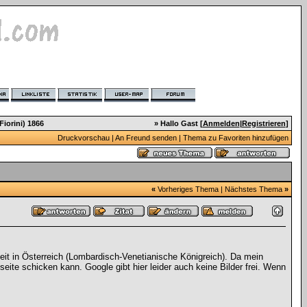
Fiorini) 1866
» Hallo Gast [
Anmelden
|
Registrieren
]
Druckvorschau
|
An Freund senden
|
Thema zu Favoriten hinzufügen
«
Vorheriges Thema
|
Nächstes Thema
»
eit in Österreich (Lombardisch-Venetianische Königreich). Da mein
ite schicken kann. Google gibt hier leider auch keine Bilder frei. Wenn