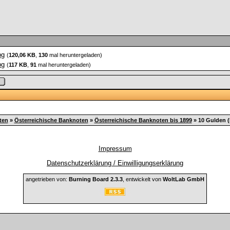
pg
(
120,06 KB
,
130
mal heruntergeladen)
pg
(
117 KB
,
91
mal heruntergeladen)
ten
»
Österreichische Banknoten
»
Österreichische Banknoten bis 1899
»
10 Gulden (
Impressum
Datenschutzerklärung / Einwilligungserklärung
angetrieben von:
Burning Board 2.3.3
, entwickelt von
WoltLab GmbH