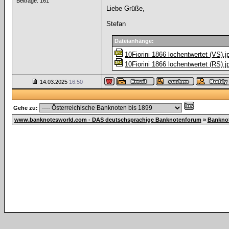
Beiträge: 161
Liebe Grüße,
Stefan
Dateianhänge:
10Fiorini 1866 lochentwertet (VS).j
10Fiorini 1866 lochentwertet (RS).j
14.03.2025
16:50
Gehe zu:
www.banknotesworld.com - DAS deutschsprachige Banknotenforum
»
Bankno