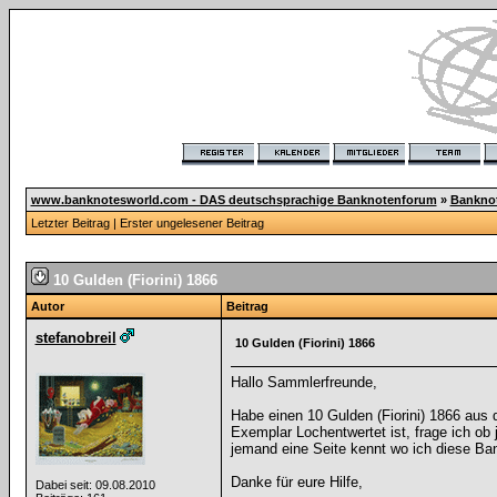
www.banknotesworld.com - DAS deutschsprachige Banknotenforum
»
Bankno
Letzter Beitrag
|
Erster ungelesener Beitrag
10 Gulden (Fiorini) 1866
Autor
Beitrag
stefanobreil
10 Gulden (Fiorini) 1866
Hallo Sammlerfreunde,
Habe einen 10 Gulden (Fiorini) 1866 aus 
Exemplar Lochentwertet ist, frage ich ob
jemand eine Seite kennt wo ich diese Ban
Danke für eure Hilfe,
Dabei seit: 09.08.2010