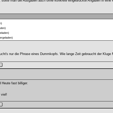
, sollte man die Ausgaben auch ohne konkrete eingedruckte Angaben in eine 
n)
aden)
eladen)
ergeladen)
ht's nur die Phrase eines Dummkopfs. Wie lange Zeit gebraucht der Kluge M
 Heute fast billiger.
viel!