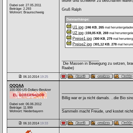
teurer und schwerer zu beschaffen waren
Dabei seit: 27.05.2011
Beiträge: 2.293
Gruß Ralph
Wohnort: Braunschweig
Dateianhänge:
U1.jpg
(
246 KB
,
265
mal heruntergelade
U2.jpg
(
159,05 KB
,
269
mal heruntergel
Preise1.jpg
(
300 KB
,
279
mal herunterg
Preise2.jpg
(
301,12 KB
,
278
mal herunt
__________________
Die Massen in Bewegung zu setzen, brauc
Raabe)
06.10.2014
19:25
QQQAA
100.000-US-Dollars-Besitzer
Billig war er ja nicht damals. ..die Bio sind
Dabei seit: 06.06.2012
__________________
Beiträge: 11.999
Sammeln macht Freude, und kostet nicht 
Wohnort: Niederbayern
06.10.2014
19:33