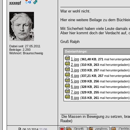
xxxepf
War er wohl nicht.
Hier eine weitere Beilage zu dem Büchlei
Mit Sicherheit haben viele Leute damals 
Aber hier kommt doch der Verdacht auf, da
Gruß Ralph
Dabei seit: 27.05.2011
Beiträge: 2.293
Dateianhänge:
Wohnort: Braunschweig
1.jpg
(
361,48 KB
,
271
mal heruntergelad
2.jpg
(
310 KB
,
263
mal heruntergeladen)
3.jpg
(
333 KB
,
257
mal heruntergeladen)
4.jpg
(
337,21 KB
,
257
mal heruntergelad
5.jpg
(
339 KB
,
256
mal heruntergeladen)
6.jpg
(
328 KB
,
251
mal heruntergeladen)
7.jpg
(
329 KB
,
255
mal heruntergeladen)
8.jpg
(
315 KB
,
261
mal heruntergeladen)
__________________
Die Massen in Bewegung zu setzen, brauc
Raabe)
06.10.2014
21:08