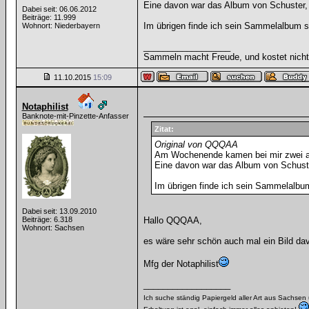
Eine davon war das Album von Schuster, 
Dabei seit: 06.06.2012
Beiträge: 11.999
Im übrigen finde ich sein Sammelalbum 
Wohnort: Niederbayern
__________________
Sammeln macht Freude, und kostet nicht 
11.10.2015
15:09
Notaphilist
Banknote-mit-Pinzette-Anfasser
Zitat:
Original von QQQAA
Am Wochenende kamen bei mir zwei a
Eine davon war das Album von Schuster
Im übrigen finde ich sein Sammelalbu
Dabei seit: 13.09.2010
Beiträge: 6.318
Hallo QQQAA,
Wohnort: Sachsen
es wäre sehr schön auch mal ein Bild da
Mfg der Notaphilist
__________________
Ich suche ständig Papiergeld aller Art aus Sachse