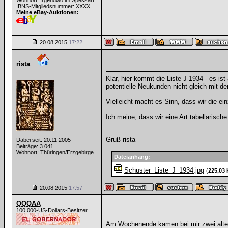
Wohnort: Irgendwo im Spessart
IBNS-Mitgliedsnummer: XXXX
Meine eBay-Auktionen:
20.08.2015
17:22
rista
Klar, hier kommt die Liste J 1934 - es is
potentielle Neukunden nicht gleich mit d
Vielleicht macht es Sinn, dass wir die 
Ich meine, dass wir eine Art tabellarische
Gruß rista
Dabei seit: 20.11.2005
Beiträge: 3.041
Wohnort: Thüringen/Erzgebirge
Dateianhang:
Schuster_Liste_J_1934.jpg
(
225,03
20.08.2015
17:57
QQQAA
100.000-US-Dollars-Besitzer
Am Wochenende kamen bei mir zwei alt