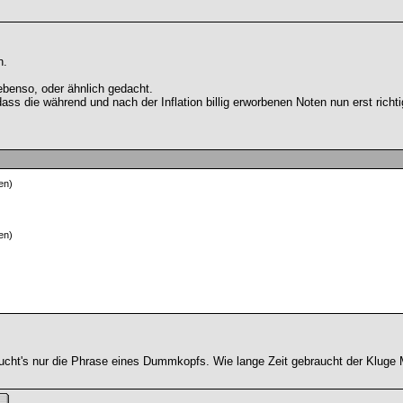
n.
ebenso, oder ähnlich gedacht.
ss die während und nach der Inflation billig erworbenen Noten nun erst richti
en)
en)
ht's nur die Phrase eines Dummkopfs. Wie lange Zeit gebraucht der Kluge M