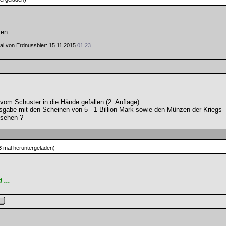
sen
 Mal von Erdnussbier: 15.11.2015
01:23
.
om Schuster in die Hände gefallen (2. Auflage) ...
sgabe mit den Scheinen von 5 - 1 Billion Mark sowie den Münzen der Kriegs- u
esehen ?
3
mal heruntergeladen)
...