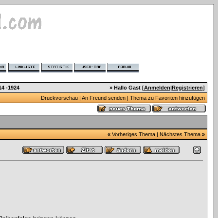
14 -1924
» Hallo Gast [
Anmelden
|
Registrieren
]
Druckvorschau
|
An Freund senden
|
Thema zu Favoriten hinzufügen
«
Vorheriges Thema
|
Nächstes Thema
»