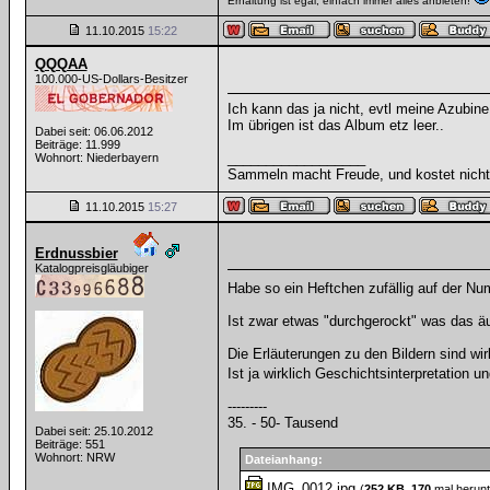
Erhaltung ist egal, einfach immer alles anbieten!
11.10.2015
15:22
QQQAA
100.000-US-Dollars-Besitzer
Ich kann das ja nicht, evtl meine Azubin
Im übrigen ist das Album etz leer..
Dabei seit: 06.06.2012
Beiträge: 11.999
__________________
Wohnort: Niederbayern
Sammeln macht Freude, und kostet nicht 
11.10.2015
15:27
Erdnussbier
Katalogpreisgläubiger
Habe so ein Heftchen zufällig auf der Nu
Ist zwar etwas "durchgerockt" was das äu
Die Erläuterungen zu den Bildern sind wi
Ist ja wirklich Geschichtsinterpretation
---------
35. - 50- Tausend
Dabei seit: 25.10.2012
Beiträge: 551
Wohnort: NRW
Dateianhang:
IMG_0012.jpg
(
252 KB
,
170
mal herunt