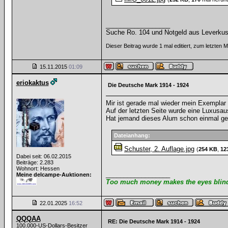
__________________
Suche Ro. 104 und Notgeld aus Leverku
Dieser Beitrag wurde 1 mal editiert, zum letzten
15.11.2015
01:09
eriokaktus
Die Deutsche Mark 1914 - 1924
Mir ist gerade mal wieder mein Exemplar v
Auf der letzten Seite wurde eine Luxusau
Hat jemand dieses Alum schon einmal g
Dateianhang:
Schuster, 2. Auflage.jpg
(
254 KB
,
12
Dabei seit: 06.02.2015
Beiträge: 2.283
Wohnort: Hessen
__________________
Meine delcampe-Auktionen:
Too much money makes the eyes blind 
22.01.2025
16:52
QQQAA
RE: Die Deutsche Mark 1914 - 1924
100.000-US-Dollars-Besitzer