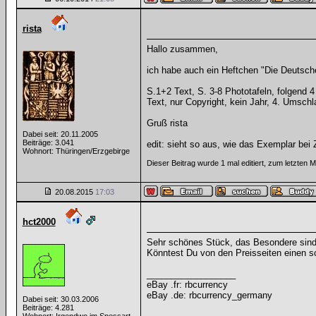
rista
Hallo zusammen,
ich habe auch ein Heftchen "Die Deutsche
S.1+2 Text, S. 3-8 Phototafeln, folgend 
Text, nur Copyright, kein Jahr, 4. Umschla
Gruß rista
Dabei seit: 20.11.2005
Beiträge: 3.041
edit: sieht so aus, wie das Exemplar bei 
Wohnort: Thüringen/Erzgebirge
Dieser Beitrag wurde 1 mal editiert, zum letzten 
20.08.2015
17:03
hct2000
Sehr schönes Stück, das Besondere sind di
Könntest Du von den Preisseiten einen 
__________________
eBay .fr: rbcurrency
eBay .de: rbcurrency_germany
Dabei seit: 30.03.2006
Beiträge: 4.281