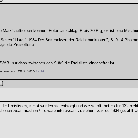
 Mark" auftreiben können. Roter Umschlag, Preis 20 Pfg, es ist eine Mischun
4 Seiten "Liste J 1934 Der Sammelwert der Reichsbanknoten", S. 9-14 Phototaf
gseite Preisofferte.
ZVAB, nur dass zwischen den S.8/9 die Preisliste eingeheftet ist.
Mal von rista: 20.08.2015
17:14
.
e Preislisten, meist wurden sie entsorgt und wie so oft, hat es für 132 nicht
schönen Scan machen? Es wäre interessant zu sehen, was so 1934 gezahlt w