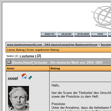
www.banknotesworld.com - DAS deutschsprachige Banknotenforum
»
Sonsti
Letzter Beitrag
|
Erster ungelesener Beitrag
[2]
Seiten (2):
« vorherige
1
[Deutschland] Schuster - Die deutsche Mark von 1914 -1924
Autor
Beitrag
xxxepf
Hallo,
hier die Scans der Titelseite/ des Umsc
sowie der Preisliste zu dem Heft.
Preisliste:
Unter der Annahme, dass die lieferbaren 