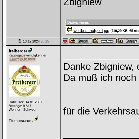
Zbigniew
Dateianhang:
wertbes_notgeld.jpg
(
119,29 KB
,
65
mal
13.12.2024
20:25
freiberger
Katalogauswendigkenner
Danke Zbigniew, d
Da muß ich noch 
Dabei seit: 14.01.2007
Beiträge: 9.847
für die Verkehrs
Wohnort: Schwedt
Themenstarter
______________