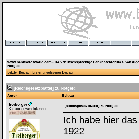
www.banknotesworld.com - DAS deutschsprachige Banknotenforum
»
Sonstig
Notgeld
Letzter Beitrag
|
Erster ungelesener Beitrag
[Reichsgesetzblätter] zu Notgeld
Autor
Beitrag
freiberger
[Reichsgesetzblätter] zu Notgeld
Katalogauswendigkenner
Ich habe hier das
1922