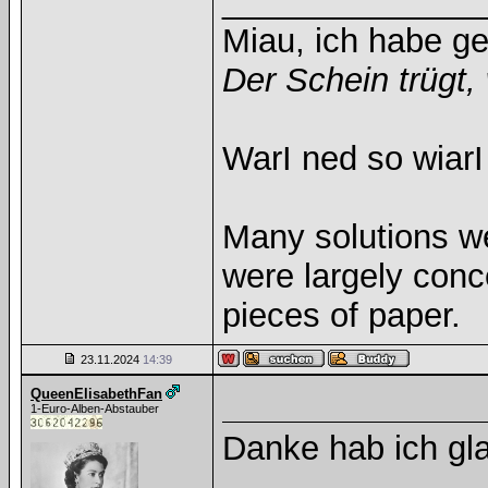
______________
Miau, ich habe g
Der Schein trügt, 
WarI ned so wiarI
Many solutions w
were largely con
pieces of paper.
23.11.2024
14:39
QueenElisabethFan
1-Euro-Alben-Abstauber
Danke hab ich glat