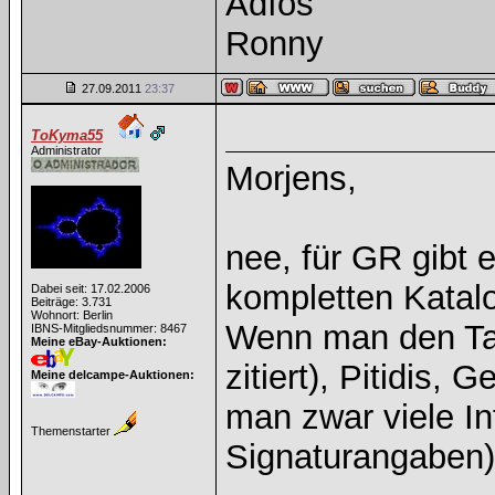
Adíos
Ronny
27.09.2011
23:37
ToKyma55
Administrator
Morjens,
nee, für GR gibt 
kompletten Katalo
Dabei seit: 17.02.2006
Beiträge: 3.731
Wohnort: Berlin
Wenn man den Tar
IBNS-Mitgliedsnummer: 8467
Meine eBay-Auktionen:
zitiert), Pitidis, 
Meine delcampe-Auktionen:
man zwar viele Inf
Themenstarter
Signaturangaben) 