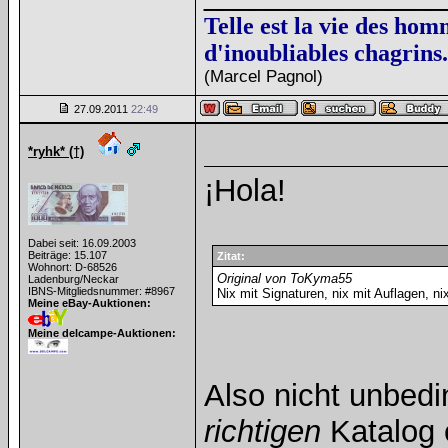
Telle est la vie des hom
d'inoubliables chagrins.
(Marcel Pagnol)
27.09.2011
22:49
*ryhk* (†)
¡Hola!
Dabei seit: 16.09.2003
Beiträge: 15.107
Zitat:
Wohnort: D-68526
Original von ToKyma55
Ladenburg/Neckar
IBNS-Mitgliedsnummer: #8967
Nix mit Signaturen, nix mit Auflagen, ni
Meine eBay-Auktionen:
Meine delcampe-Auktionen:
Also nicht unbed
richtigen
Katalog 