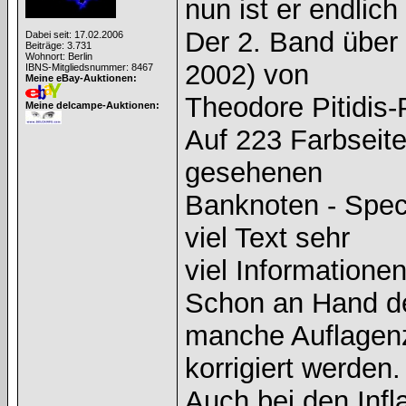
nun ist er endlich 
Der 2. Band über
Dabei seit: 17.02.2006
Beiträge: 3.731
Wohnort: Berlin
2002) von
IBNS-Mitgliedsnummer: 8467
Meine eBay-Auktionen:
Theodore Pitidis-
Meine delcampe-Auktionen:
Auf 223 Farbseiten
gesehenen
Banknoten - Spec
viel Text sehr
viel Informationen
Schon an Hand de
manche Auflagen
korrigiert werden.
Auch bei den Infl