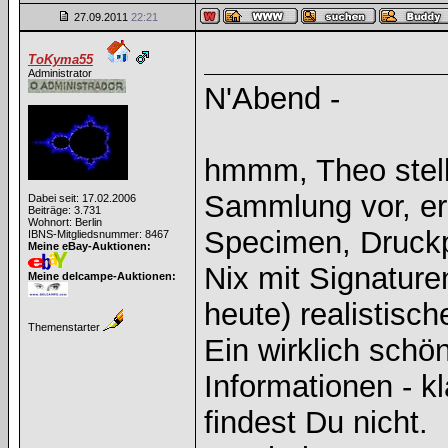
27.09.2011
22:21
ToKyma55
Administrator
N'Abend -
hmmm, Theo stellt
Sammlung vor, er
Dabei seit: 17.02.2006
Beiträge: 3.731
Wohnort: Berlin
Specimen, Druckp
IBNS-Mitgliedsnummer: 8467
Meine eBay-Auktionen:
Nix mit Signaturen
Meine delcampe-Auktionen:
heute) realistisc
Themenstarter
Ein wirklich sch
Informationen - kl
findest Du nicht.