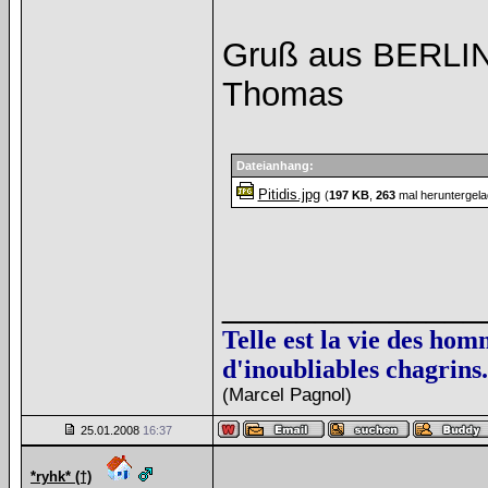
Gruß aus BERLI
Thomas
Dateianhang:
Pitidis.jpg
(
197 KB
,
263
mal heruntergela
______________
Telle est la vie des hom
d'inoubliables chagrins.
(Marcel Pagnol)
25.01.2008
16:37
*ryhk* (†)