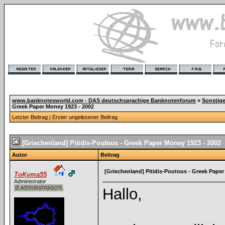
www.banknotesworld.com - DAS deutschsprachige Banknotenforum
»
Sonstig
Greek Paper Money 1923 - 2002
Letzter Beitrag
|
Erster ungelesener Beitrag
[Griechenland] Pitidis-Poutous - Greek Paper Money 1923 - 2002
Autor
Beitrag
[Griechenland] Pitidis-Poutous - Greek Paper
ToKyma55
Administrator
Hallo,