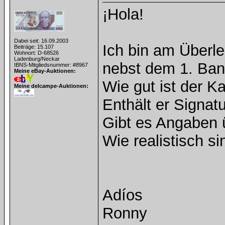
¡Hola!
Dabei seit: 16.09.2003
Ich bin am Überl
Beiträge: 15.107
Wohnort: D-68526
Ladenburg/Neckar
nebst dem 1. Band
IBNS-Mitgliedsnummer: #8967
Meine eBay-Auktionen:
Wie gut ist der Ka
Meine delcampe-Auktionen:
Enthält er Signat
Gibt es Angaben 
Wie realistisch s
Adíos
Ronny