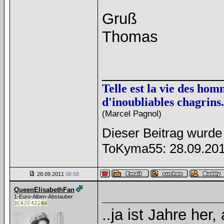
Gruß
Thomas
______________
Telle est la vie des hom
d'inoubliables chagrins.
(Marcel Pagnol)
Dieser Beitrag wurde 
ToKyma55: 28.09.20
28.09.2011
08:58
QueenElisabethFan
1-Euro-Alben-Abstauber
..ja ist Jahre he