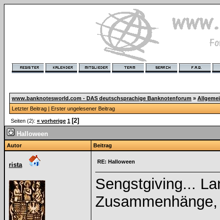
www.banknotesworld.com - DAS deutschsprachige Banknotenforum
»
Allgeme
Letzter Beitrag
|
Erster ungelesener Beitrag
[2]
Seiten (2):
« vorherige
1
Halloween
Autor
Beitrag
RE: Halloween
rista
Sengstgiving... L
Zusammenhänge, v