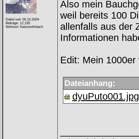
Also mein Bauchge
weil bereits 100 D
Dabei seit: 06.10.2004
Beiträge: 12.195
allenfalls aus der 
Wohnort: Katzenohrbach
Informationen hab
Edit: Mein 1000er
Dateianhang:
dyuPuto001.jpg
______________