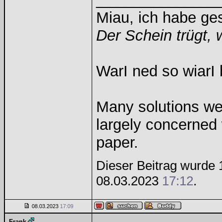
Miau, ich habe g
Der Schein trügt, 
WarI ned so wiarI 
Many solutions we
largely concerned
paper.
Dieser Beitrag wurde 1
08.03.2023
17:12
.
08.03.2023
17:09
Frank