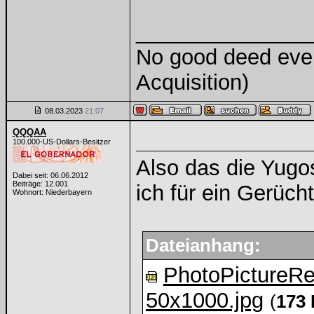
______________
No good deed ever
Acquisition)
08.03.2023
21:07
QQQAA
100.000-US-Dollars-Besitzer
Also das die Yugo
Dabei seit: 06.06.2012
Beiträge: 12.001
ich für ein Gerücht
Wohnort: Niederbayern
Dateianhang:
PhotoPictureR
50x1000.jpg
(
173