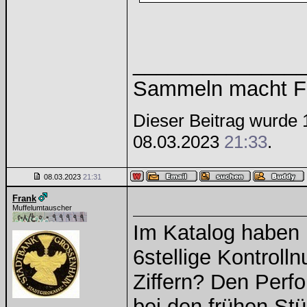
______________
Sammeln macht Fre
Dieser Beitrag wurde 
08.03.2023
21:33
.
08.03.2023
21:31
Frank
Muffelumtauscher
Im Katalog haben n
6stellige Kontroll
Ziffern? Den Perfo
bei den frühen St