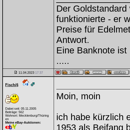
Der Goldstandard w
funktionierte - er 
Preise für Edelmeta
Antwort.
Eine Banknote ist
.....
11.04.2023
17:37
Fischi§
Moin, moin
Dabei seit: 05.11.2005
Beiträge: 562
ich habe kürzlich
Wohnort: Mecklenburg/Thüring
en
Meine eBay-Auktionen:
1953 als Beifang