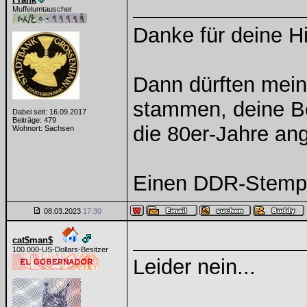
Muffelumtauscher
Danke für deine 
Dann dürften mein
stammen, deine Be
Dabei seit: 16.09.2017
Beiträge: 479
die 80er-Jahre an
Wohnort: Sachsen
Einen DDR-Stempel 
08.03.2023
17:30
cat$man$
100.000-US-Dollars-Besitzer
Leider nein...