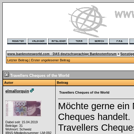
www.banknotesworld.com - DAS deutschsprachige Banknotenforum
»
Sonstig
Letzter Beitrag
|
Erster ungelesener Beitrag
Travellers Cheques of the World
Autor
Beitrag
elmallorquin
Travellers Cheques of the World
Möchte gerne ein N
Cheques handelt.
Dabei seit: 15.04.2019
Travellers Cheque
Beiträge: 31
Wohnort: Schweiz
IBNS-Mitgliedsnummer: LM-092