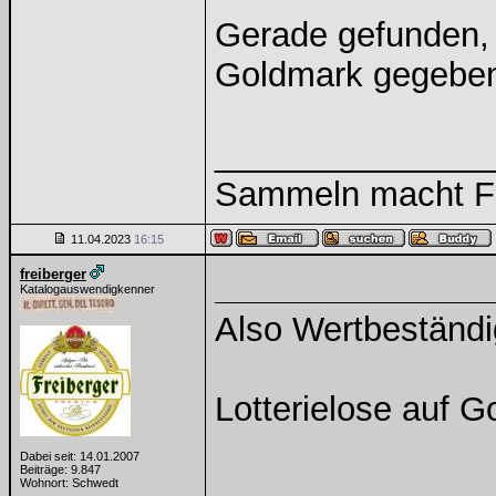
Gerade gefunden,
Goldmark gegeben
______________
Sammeln macht Fre
11.04.2023
16:15
freiberger
Katalogauswendigkenner
Also Wertbeständ
Lotterielose auf 
Dabei seit: 14.01.2007
Beiträge: 9.847
______________
Wohnort: Schwedt