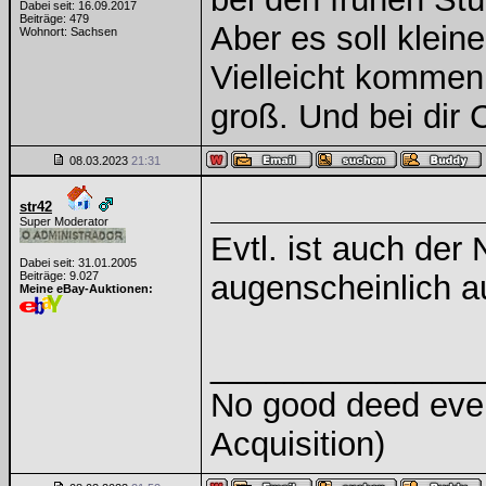
Dabei seit: 16.09.2017
Beiträge: 479
Aber es soll klein
Wohnort: Sachsen
Vielleicht kommen
groß. Und bei dir
08.03.2023
21:31
str42
Super Moderator
Evtl. ist auch der
Dabei seit: 31.01.2005
Beiträge: 9.027
augenscheinlich a
Meine eBay-Auktionen:
______________
No good deed ever
Acquisition)