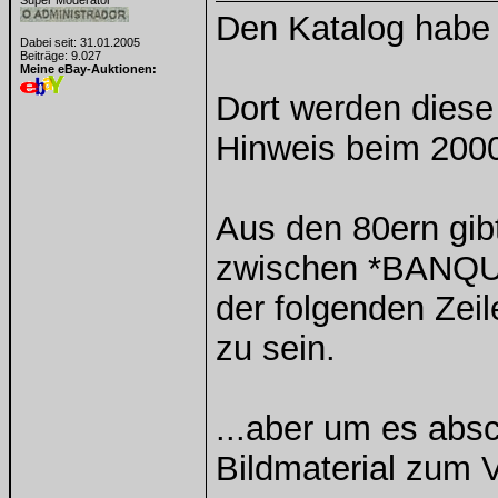
Super Moderator
Den Katalog habe 
Dabei seit: 31.01.2005
Beiträge: 9.027
Meine eBay-Auktionen:
Dort werden diese
Hinweis beim 2000
Aus den 80ern gib
zwischen *BANQ
der folgenden Zei
zu sein.
...aber um es abs
Bildmaterial zum V