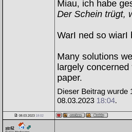
Miau, ich habe g
Der Schein trügt, 
WarI ned so wiarI 
Many solutions we
largely concerned
paper.
Dieser Beitrag wurde 1
08.03.2023
18:04
.
08.03.2023
18:02
str42