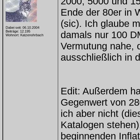
2000, 5000 und 15
Ende der 80er in
(sic). Ich glaube
Dabei seit: 06.10.2004
Beiträge: 12.195
damals nur 100 DM 
Wohnort: Katzenohrbach
Vermutung nahe, d
ausschließlich in
Edit: Außerdem ha
Gegenwert von 28
ich aber nicht (di
Katalogen stehen).
beginnenden Inflat