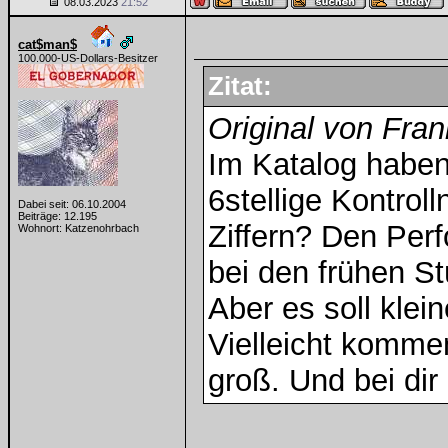
08.03.2023
21:52
cat$man$
100.000-US-Dollars-Besitzer
Zitat:
Original von Fran
Im Katalog haben 
6stellige Kontrol
Dabei seit: 06.10.2004
Beiträge: 12.195
Ziffern? Den Perf
Wohnort: Katzenohrbach
bei den frühen S
Aber es soll klei
Vielleicht komme
groß. Und bei di