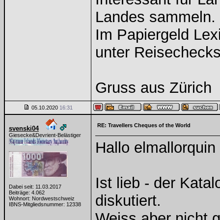
Landes sammeln.
Im Papiergeld Lexi
unter Reisechecks
Gruss aus Zürich
05.10.2020
16:31
RE: Travellers Cheques of the World
svenski04
Giesecke&Devrient-Belästiger
Hallo elmallorquin
Ist lieb - der Kat
Dabei seit: 11.03.2017
Beiträge: 4.062
diskutiert.
Wohnort: Nordwestschweiz
IBNS-Mitgliedsnummer: 12338
Weiss aber nicht g