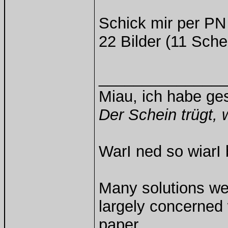
Schick mir per PN 
22 Bilder (11 Sch
______________
Miau, ich habe g
Der Schein trügt, 
WarI ned so wiarI 
Many solutions we
largely concerned
paper.