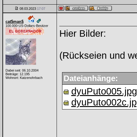
08.03.2023
17:07
cat$man$
100.000-US-Dollars-Besitzer
Hier Bilder:
(Rückseien und we
Dabei seit: 06.10.2004
Beiträge: 12.195
Dateianhänge:
Wohnort: Katzenohrbach
dyuPuto005.jpg
dyuPuto002c.j
______________