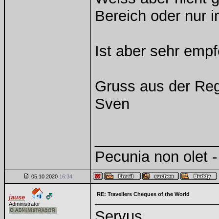
Bereich oder nur i
Ist aber sehr empf
Gruss aus der Reg
Sven
______________
Pecunia non olet - 
05.10.2020
16:34
RE: Travellers Cheques of the World
jause
Administrator
Servus,