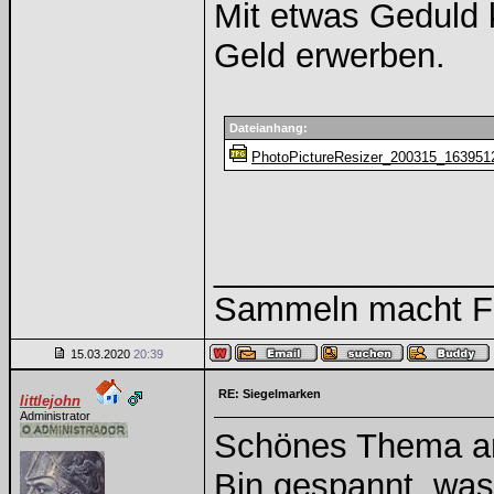
Mit etwas Geduld 
Geld erwerben.
Dateianhang:
PhotoPictureResizer_200315_163951
______________
Sammeln macht Fre
15.03.2020
20:39
RE: Siegelmarken
littlejohn
Administrator
Schönes Thema a
Bin gespannt, was