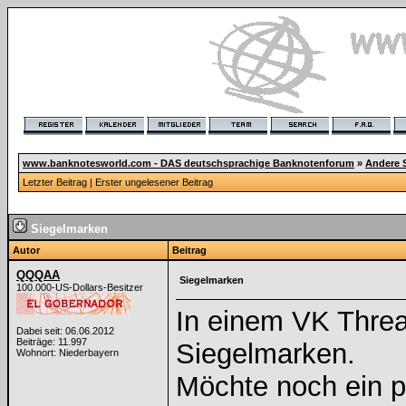
www.banknotesworld.com - DAS deutschsprachige Banknotenforum
»
Andere 
Letzter Beitrag
|
Erster ungelesener Beitrag
Siegelmarken
Autor
Beitrag
QQQAA
Siegelmarken
100.000-US-Dollars-Besitzer
In einem VK Threa
Dabei seit: 06.06.2012
Beiträge: 11.997
Siegelmarken.
Wohnort: Niederbayern
Möchte noch ein pa