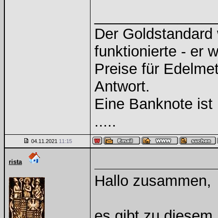
______________
Der Goldstandard w
funktionierte - er 
Preise für Edelmeta
Antwort.
Eine Banknote ist
.....
04.11.2021
11:15
rista
Hallo zusammen,
es gibt zu diesem