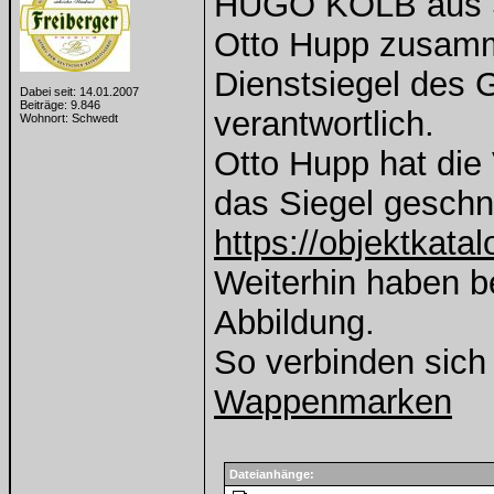
HUGO KOLB aus Su
Otto Hupp zusamm
Dienstsiegel des
Dabei seit: 14.01.2007
Beiträge: 9.846
verantwortlich.
Wohnort: Schwedt
Otto Hupp hat die
das Siegel geschni
https://objektkata
Weiterhin haben b
Abbildung.
So verbinden sich
Wappenmarken
Dateianhänge: