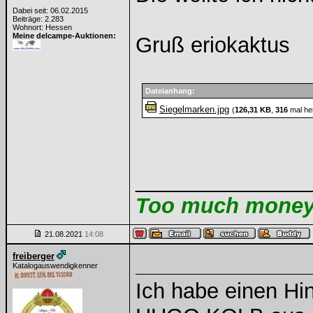
Dabei seit: 06.02.2015
Beiträge: 2.283
Wohnort: Hessen
Meine delcampe-Auktionen:
Gruß eriokaktus
Dateianhang:
Siegelmarken.jpg
(
126,31 KB
,
316
mal he
______________
Too much money m
21.08.2021
14:08
freiberger
Katalogauswendigkenner
Ich habe einen Hi