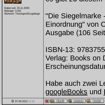
Dabei seit: 20.11.2005
Beiträge: 3.041
"Die Siegelmarke -
Wohnort: Thüringen/Erzgebirge
Einordnung" von C
Ausgabe (106 Seit
ISBN-13: 978375
Verlag: Books on
Erscheinungsdatu
Habe auch zwei L
googleBooks
und
07.09.2022
11:31