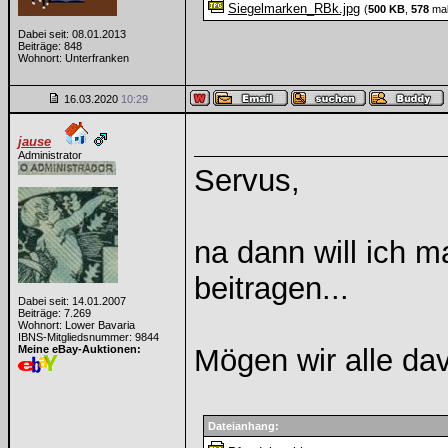
Siegelmarken_RBk.jpg
(
500 KB
,
578
mal
Dabei seit: 08.01.2013
Beiträge: 848
Wohnort: Unterfranken
16.03.2020
10:29
jause
Administrator
Servus,
na dann will ich 
beitragen...
Dabei seit: 14.01.2007
Beiträge: 7.269
Wohnort: Lower Bavaria
IBNS-Mitgliedsnummer: 9844
Meine eBay-Auktionen:
Mögen wir alle dav
Dateianhang: