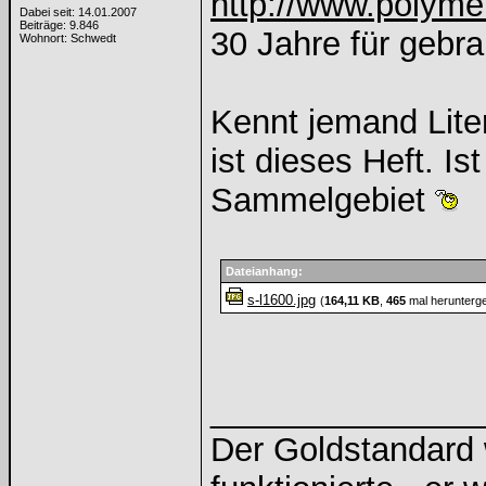
http://www.polyme
Dabei seit: 14.01.2007
Beiträge: 9.846
30 Jahre für gebr
Wohnort: Schwedt
Kennt jemand Lite
ist dieses Heft. Is
Sammelgebiet
Dateianhang:
s-l1600.jpg
(
164,11 KB
,
465
mal herunterg
______________
Der Goldstandard w