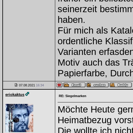
seinerzeit bestim
haben.
Für mich als Katal
ordentliche Klassif
Varianten erfasde
Motiv auch das Tr
Papierfarbe, Durc
07.08.2021
16:34
eriokaktus
RE: Siegelmarken
Möchte Heute gern
Heimatbezug vorste
Die wollte ich nich