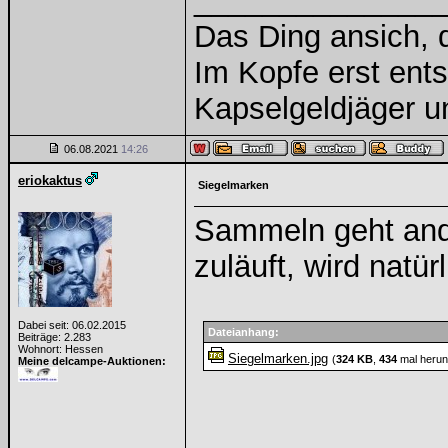
______________
Das Ding ansich, d
Im Kopfe erst ents
Kapselgeldjäger 
06.08.2021
14:26
eriokaktus
Siegelmarken
Sammeln geht ande
zuläuft, wird natür
Dabei seit: 06.02.2015
Dateianhang:
Beiträge: 2.283
Wohnort: Hessen
Siegelmarken.jpg
(
324 KB
,
434
mal herun
Meine delcampe-Auktionen: