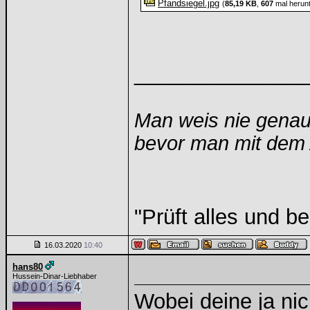
Pfandsiegel.jpg
(
85,19 KB
,
607
mal herunt
______________
Man weis nie genau
bevor man mit dem A
"Prüft alles und b
16.03.2020
10:40
hans80
Hussein-Dinar-Liebhaber
Wobei deine ja nic