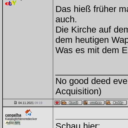
Das hieß früher m
auch.
Die Kirche auf de
dem heutigen Wap
Was es mit dem Eng
______________
No good deed ever
Acquisition)
04.11.2021
09:19
cengelha
Katalogfehlerentdecker
Schau hier: