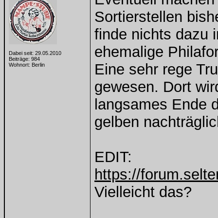
Sortierstellen bish
finde nichts dazu 
ehemalige Philaf
Dabei seit: 29.05.2010
Beiträge: 984
Eine sehr rege Tru
Wohnort: Berlin
gewesen. Dort wir
langsames Ende de
gelben nachträglic
EDIT:
https://forum.sel
Vielleicht das?