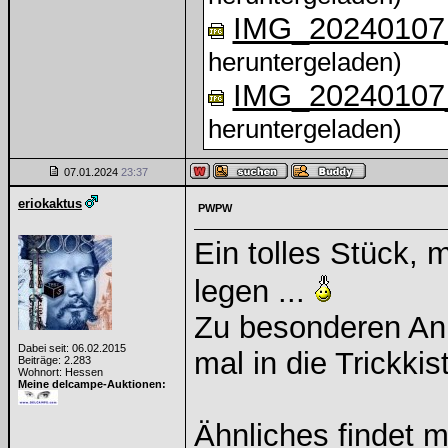
IMG_20240107
heruntergeladen)
IMG_20240107
heruntergeladen)
07.01.2024
23:37
eriokaktus
PWPW
Ein tolles Stück,
legen ...
Zu besonderen Anl
Dabei seit: 06.02.2015
mal in die Trickkist
Beiträge: 2.283
Wohnort: Hessen
Meine delcampe-Auktionen:
Ähnliches findet 