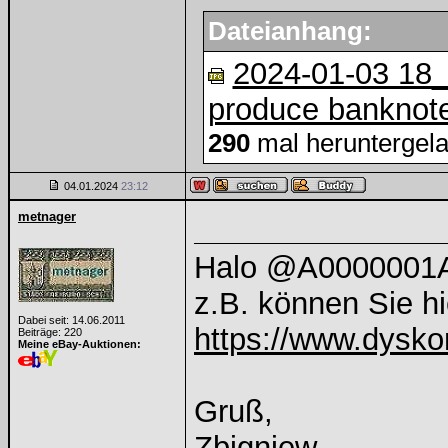
Dateianhang:
2024-01-03 18
produce banknotes
290
mal heruntergel
04.01.2024
23:12
metnager
Halo @A0000001
z.B. können Sie hi
Dabei seit: 14.06.2011
https://www.dyskon
Beiträge: 220
Meine eBay-Auktionen:
Gruß,
Zbigniew