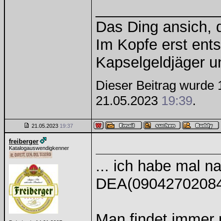
______________
Das Ding ansich, d
Im Kopfe erst ents
Kapselgeldjäger 
Dieser Beitrag wurde 1
21.05.2023
19:39
.
21.05.2023
19:37
freiberger
Katalogauswendigkenner
... ich habe mal 
DEA(0904270208
Man findet immer