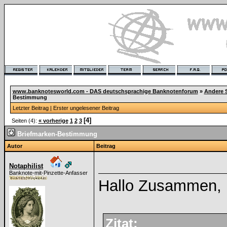
www.banknotesworld.com - DAS deutschsprachige Banknotenforum
»
Andere 
Bestimmung
Letzter Beitrag
|
Erster ungelesener Beitrag
[4]
Seiten (4):
« vorherige
1
2
3
Briefmarken-Bestimmung
Autor
Beitrag
Notaphilist
Banknote-mit-Pinzette-Anfasser
Hallo Zusammen,
Zitat: