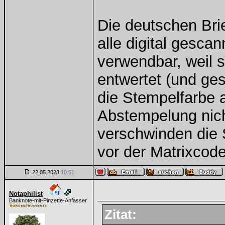
Die deutschen Bri
alle digital gesca
verwendbar, weil s
entwertet (und ge
die Stempelfarbe a
Abstempelung nich
verschwinden die 
vor der Matrixcode
22.05.2023
10:51
Notaphilist
Banknote-mit-Pinzette-Anfasser
Zitat: