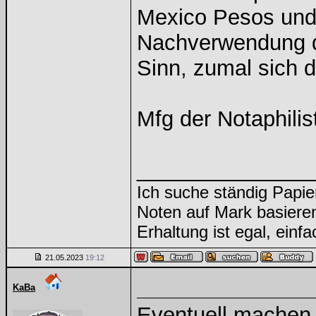
Mexico Pesos und/o
Nachverwendung d
Sinn, zumal sich d
Mfg der Notaphilis
______________
Ich suche ständig Papie
Noten auf Mark basiere
Erhaltung ist egal, einf
21.05.2023
19:12
KaBa
Eventuell machen 