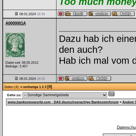
Too much money m
08.01.2024
16:34
A0000001A
Dazu hab ich einen
den auch?
Hab ich mal vom
Dabei seit: 08.05.2013
Beiträge: 3.457
08.01.2024
18:55
[4]
Seiten (4):
« vorherige
1
2
3
Gehe zu:
www.banknotesworld.com - DAS deutschsprachige Banknotenforum
»
Andere 
Datenschut