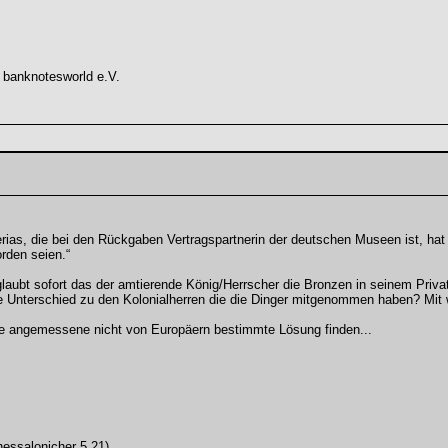
 banknotesworld e.V.
s, die bei den Rückgaben Vertragspartnerin der deutschen Museen ist, hat uns
rden seien.“
glaubt sofort das der amtierende König/Herrscher die Bronzen in seinem Priv
oße Unterschied zu den Kolonialherren die die Dinger mitgenommen haben? Mit 
ne angemessene nicht von Europäern bestimmte Lösung finden...
hessalonicher 5,21)