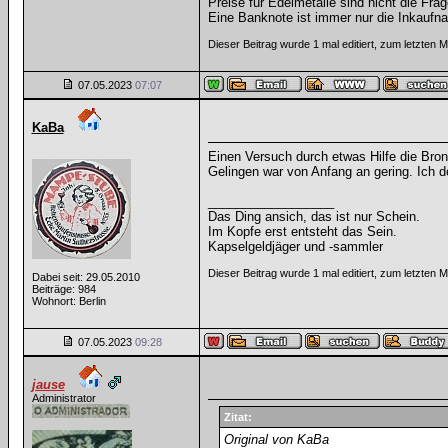
Preise für Edelmetalle sind nicht die Frag
Eine Banknote ist immer nur die Inkaufna
Dieser Beitrag wurde 1 mal editiert, zum letzten 
07.05.2023
07:07
KaBa
Einen Versuch durch etwas Hilfe die Bronz
Gelingen war von Anfang an gering. Ich d
__________________
Das Ding ansich, das ist nur Schein.
Im Kopfe erst entsteht das Sein.
Kapselgeldjäger und -sammler
Dieser Beitrag wurde 1 mal editiert, zum letzten
Dabei seit: 29.05.2010
Beiträge: 984
Wohnort: Berlin
07.05.2023
09:28
jause
Administrator
Zitat:
Original von KaBa