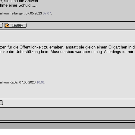
e, sie sind die Antwort.
hme einer Schuld .....
Mal von freiberger: 07.05.2023
07:07
.
en für die Öffentlichkeit zu erhalten, anstatt sie gleich einem Oligarchen in 
enke die Unterstützung beim Museumsbau war aber richtig. Allerdings ist mir
 Mal von KaBa: 07.05.2023
10:01
.