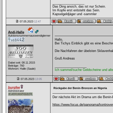
__________________
Das Ding ansich, das ist nur Schein.
Im Kopfe erst entsteht das Sein.
Kapselgeldjäger und -sammler
07.05.2023
12:47
Andi-Halle
Auktionsnummernauswendiglerner
Hallo,
Bei Tichys Einblick gibt es eine Besch
Die Nachfahren der übelsten Sklavenha
Gruß Andreas
Dabei seit: 08.11.2015
Beiträge: 760
__________________
Wohnort: Halle (Saale)
Ich sammel/suche Geldscheine und alt
07.05.2023
13:05
burgfee
Rückgabe der Benin-Bronzen an Nigeria
Administrator
Der nächste Akt im Drama um die Benin-
https://www.focus.de/panorama/kontrove
__________________