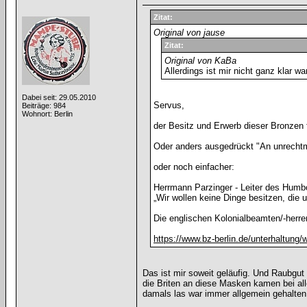
Zitat:
Original von jause
Zitat:
Original von KaBa
Allerdings ist mir nicht ganz klar 
Dabei seit: 29.05.2010
Servus,
Beiträge: 984
Wohnort: Berlin
der Besitz und Erwerb dieser Bronzen f
Oder anders ausgedrückt "An unrecht
oder noch einfacher:
Herrmann Parzinger - Leiter des Humb
„Wir wollen keine Dinge besitzen, die
Die englischen Kolonialbeamten/-herr
https://www.bz-berlin.de/unterhaltung/
Das ist mir soweit geläufig. Und Raubgut 
die Briten an diese Masken kamen bei all
damals las war immer allgemein gehalten