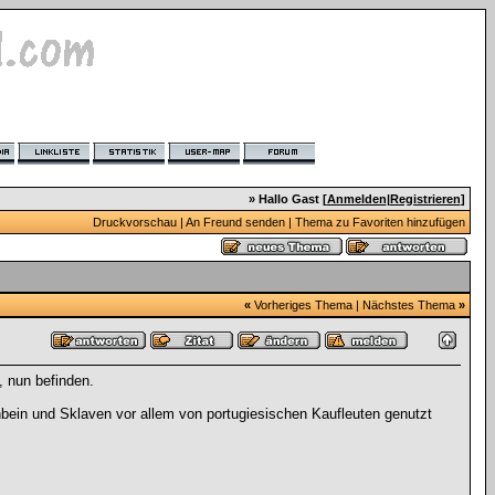
» Hallo Gast [
Anmelden
|
Registrieren
]
Druckvorschau
|
An Freund senden
|
Thema zu Favoriten hinzufügen
«
Vorheriges Thema
|
Nächstes Thema
»
 nun befinden.
enbein und Sklaven vor allem von portugiesischen Kaufleuten genutzt