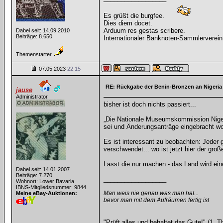
Es grüßt die burgfee.
Dies diem docet.
Arduum res gestas scribere.
Dabei seit: 14.09.2010
Beiträge: 8.650
Internationaler Banknoten-Sammlerverein
Themenstarter
07.05.2023
22:15
RE: Rückgabe der Benin-Bronzen an Nigeria
jause
Administrator
bisher ist doch nichts passiert...
„Die Nationale Museumskommission Nigeria
sei und Änderungsanträge eingebracht wo
Es ist interessant zu beobachten: Jeder 
verschwendet... wo ist jetzt hier der gr
Lasst die nur machen - das Land wird ei
Dabei seit: 14.01.2007
Beiträge: 7.270
__________________
Wohnort: Lower Bavaria
IBNS-Mitgliedsnummer: 9844
Man weis nie genau was man hat...
Meine eBay-Auktionen:
bevor man mit dem Aufräumen fertig ist
"Prüft alles und behaltet das Gute!" (1. T