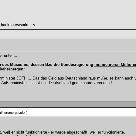
 banknotesworld e.V.
 runter......
e des Museums, dessen Bau die Bundesregierung
mit mehreren Millione
beherbergen“.
nminister JOFI .... Das das Geld aus Deutschland raus müße, es kann auch
ls Außenminister - Lasst uns Deutschland gemeinsam verenden !
l heruntergeladen)
weil er nicht funktionierte - er wurde abgeschafft, weil er funktionierte.