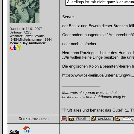
Allerdings ist mir nicht ganz klar wa
Servus,
der Besitz und Erwerb dieser Bronzen fäll
Dabei seit: 14.01.2007
Beiträge: 7.270
Oder anders ausgedrückt "An unrechtmäß
Wohnort: Lower Bavaria
IBNS-Mitgliedsnummer: 9844
Meine eBay-Auktionen:
oder noch einfacher:
Herrmann Parzinger - Leiter des Humbol
„Wir wollen keine Dinge besitzen, die un
Die englischen Kolonialbeamten/-herren 
https://www.bz-berlin.de/unterhaltung/wi.
__________________
Man weis nie genau was man hat...
bevor man mit dem Aufräumen fertig ist
"Prüft alles und behaltet das Gute!" (1. T
07.05.2023
12:28
KaBa