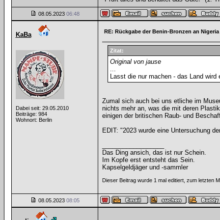
08.05.2023
06:48
RE: Rückgabe der Benin-Bronzen an Nigeria
KaBa
Zitat:
Original von jause
...
Lasst die nur machen - das Land wird
Zumal sich auch bei uns etliche im Museu
nichts mehr an, was die mit deren Plast
Dabei seit: 29.05.2010
Beiträge: 984
einigen der britischen Raub- und Bescha
Wohnort: Berlin
EDIT: "2023 wurde eine Untersuchung der 
__________________
Das Ding ansich, das ist nur Schein.
Im Kopfe erst entsteht das Sein.
Kapselgeldjäger und -sammler
Dieser Beitrag wurde 1 mal editiert, zum letzten
08.05.2023
08:05