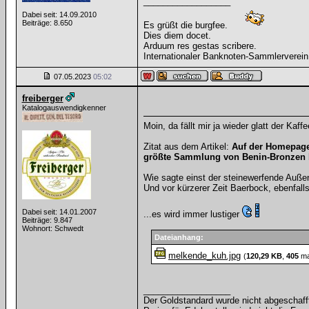
__________________
Dabei seit: 14.09.2010
Beiträge: 8.650
Es grüßt die burgfee.
Dies diem docet.
Arduum res gestas scribere.
Internationaler Banknoten-Sammlerverein
07.05.2023
05:02
freiberger
Katalogauswendigkenner
Moin, da fällt mir ja wieder glatt der Kaffee
Zitat aus dem Artikel:
Auf der Homepag
größte Sammlung von Benin-Bronzen 
Wie sagte einst der steinewerfende Auße
Und vor kürzerer Zeit Baerbock, ebenfal
Dabei seit: 14.01.2007
...es wird immer lustiger
Beiträge: 9.847
Wohnort: Schwedt
Dateianhang:
melkende_kuh.jpg
(
120,29 KB
,
405
ma
__________________
Der Goldstandard wurde nicht abgeschafft, 