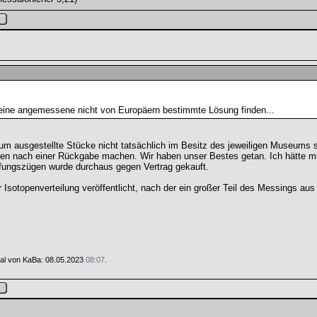
 eine angemessene nicht von Europäern bestimmte Lösung finden...
m ausgestellte Stücke nicht tatsächlich im Besitz des jeweiligen Museums so
iken nach einer Rückgabe machen. Wir haben unser Bestes getan. Ich hätte mi
ffungszügen wurde durchaus gegen Vertrag gekauft.
Isotopenverteilung veröffentlicht, nach der ein großer Teil des Messings au
 Mal von KaBa: 08.05.2023
08:07
.