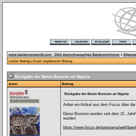
www.banknotesworld.com - DAS deutschsprachige Banknotenforum
»
Allgeme
Letzter Beitrag
|
Erster ungelesener Beitrag
Rückgabe der Benin-Bronzen an Nigeria
Autor
Beitrag
burgfee
Rückgabe der Benin-Bronzen an Nigeria
Administrator
Anbei ein Artikel aus dem Focus über di
Diese Bronzen wurden seit dem 15. Jahrhu
wurden.
https://www.focus.de/panorama/welt/baer