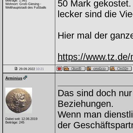
50 Mark gekostet.
Beiträge: 1.561
Wohnort: Groß-Giesing -
Welthauptstadt des Fußballs
lecker sind die V
Hier mal der ganze
https://www.tz.de
29.09.2022
10:21
Arminius
Das sind doch nur
Beziehungen.
Wenn man dienstlic
Dabei seit: 12.06.2019
der Geschäftspart
Beiträge: 245