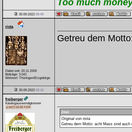
Too much money m
30.09.2022
08:48
rista
Getreu dem Motto:
Dabei seit: 20.11.2005
Beiträge: 3.041
Wohnort: Thüringen/Erzgebirge
30.09.2022
09:10
freiberger
Katalogauswendigkenner
Zitat:
Original von rista
Getreu dem Motto: acht Mass sind auch 