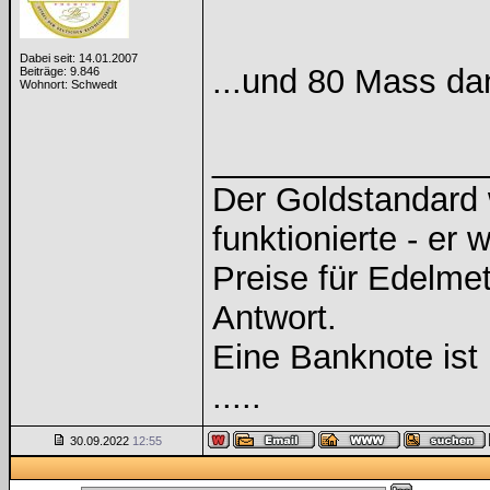
Dabei seit: 14.01.2007
...und 80 Mass da
Beiträge: 9.846
Wohnort: Schwedt
______________
Der Goldstandard w
funktionierte - er 
Preise für Edelmeta
Antwort.
Eine Banknote ist
.....
30.09.2022
12:55