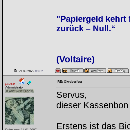
"Papiergeld kehrt 
zurück – Null.“
(Voltaire)
29.09.2022
09:02
RE: Oktoberfest
jause
Administrator
Servus,
dieser Kassenbon
Erstens ist das B
Dabei seit: 14.01.2007