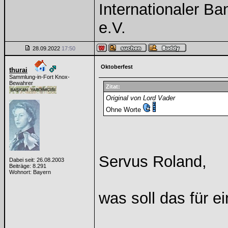
Internationaler B
e.V.
28.09.2022
17:50
Oktoberfest
thurai
Sammlung-in-Fort Knox-
Bewahrer
Zitat:
Original von Lord Vader
Ohne Worte
Servus Roland,
Dabei seit: 26.08.2003
Beiträge: 8.291
Wohnort: Bayern
was soll das für e