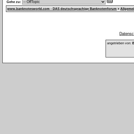
Gehe zu:
www.banknotesworld.com - DAS deutschsprachige Banknotenforum
»
Allgeme
Datensch
angetrieben von:
B