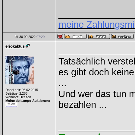
______________
meine Zahlungsmit
30.09.2022
07:20
eriokaktus
Tatsächlich verste
es gibt doch keine
...
Dabei seit: 06.02.2015
Und wer das tun mö
Beiträge: 2.283
Wohnort: Hessen
Meine delcampe-Auktionen:
bezahlen ...
______________