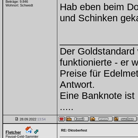
Beiträge: 9.846
Hab eben beim Dor
Wohnort: Schwedt
und Schinken geka
______________
Der Goldstandard w
funktionierte - er 
Preise für Edelmeta
Antwort.
Eine Banknote ist
.....
28.09.2022
13:54
RE: Oktoberfest
Fletcher
Paypal-Geld-Sammler