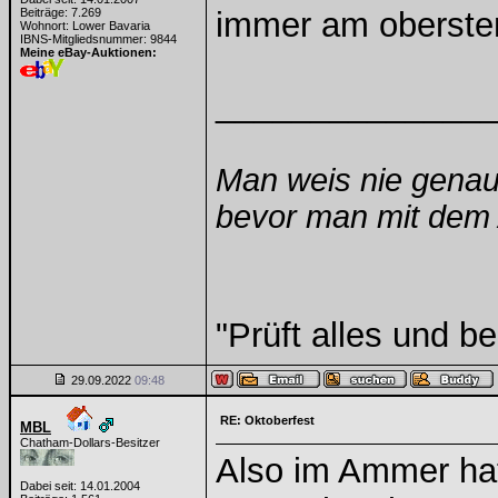
Beiträge: 7.269
immer am oberste
Wohnort: Lower Bavaria
IBNS-Mitgliedsnummer: 9844
Meine eBay-Auktionen:
______________
Man weis nie genau
bevor man mit dem A
"Prüft alles und b
29.09.2022
09:48
RE: Oktoberfest
MBL
Chatham-Dollars-Besitzer
Also im Ammer hat
Dabei seit: 14.01.2004