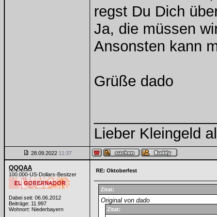
regst Du Dich über
Ja, die müssen wirk
Ansonsten kann m
Grüße dado
______________
Lieber Kleingeld a
28.09.2022
11:37
QQQAA
RE: Oktoberfest
100.000-US-Dollars-Besitzer
Zitat:
Dabei seit: 06.06.2012
Original von dado
Beiträge: 11.997
Wohnort: Niederbayern
Zitat: