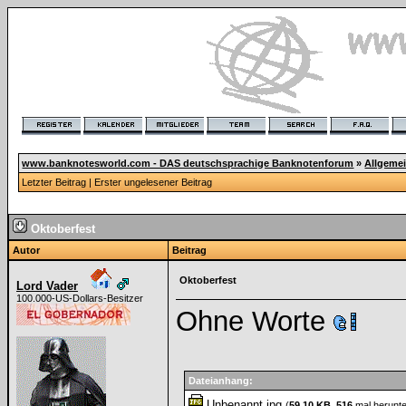
www.banknotesworld.com - DAS deutschsprachige Banknotenforum
»
Allgeme
Letzter Beitrag
|
Erster ungelesener Beitrag
Oktoberfest
Autor
Beitrag
Oktoberfest
Lord Vader
100.000-US-Dollars-Besitzer
Ohne Worte
Dateianhang:
Unbenannt.jpg
(
59,10 KB
,
516
mal herunte