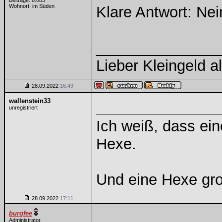
Beiträge: 8.083
Wohnort: im Süden
Klare Antwort: Nei
______________
Lieber Kleingeld a
28.09.2022
16:49
wallenstein33
unregistriert
Ich weiß, dass ein
Hexe.
Und eine Hexe gro
28.09.2022
17:11
burgfee
Administrator