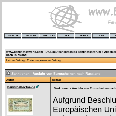
www.banknotesworld.com - DAS deutschsprachige Banknotenforum
»
Allgeme
nach Russland
Letzter Beitrag
|
Erster ungelesener Beitrag
Sanktionen - Ausfuhr von Euroscheinen nach Russland
Autor
Beitrag
hanniballector-de
Sanktionen - Ausfuhr von Euroscheinen nac
Aufgrund Beschlu
Europäischen Unio