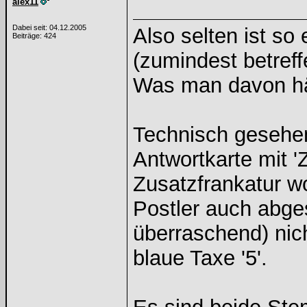
alex11
Dabei seit: 04.12.2005
Also selten ist s
Beiträge: 424
(zumindest betref
Was man davon hält
Technisch gesehe
Antwortkarte mit 'Z
Zusatzfrankatur w
Postler auch abges
überraschend) nic
blaue Taxe '5'.