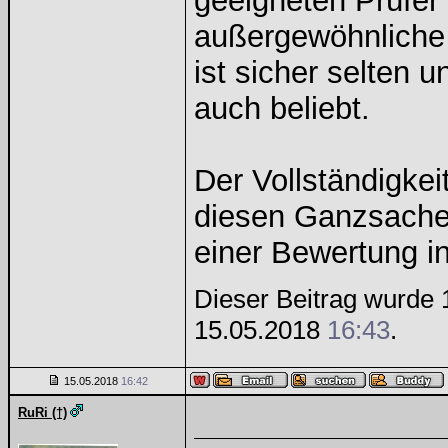
geeigneten Prüfer 
außergewöhnliche (
ist sicher selten
auch beliebt.
Der Vollständigkei
diesen Ganzsachen
einer Bewertung i
Dieser Beitrag wurde 1
15.05.2018
16:43
.
15.05.2018
16:42
RuRi (†)