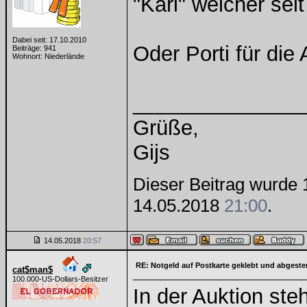
"Karl" welcher sei
Dabei seit: 17.10.2010
Oder Porti für die
Beiträge: 941
Wohnort: Niederlände
______________
Grüße,
Gijs
Dieser Beitrag wurde 1
14.05.2018
21:00
.
14.05.2018
20:57
RE: Notgeld auf Postkarte geklebt und abgest
cat$man$
100.000-US-Dollars-Besitzer
In der Auktion ste