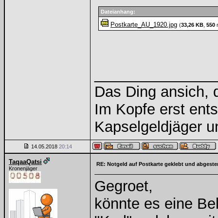
Dateianhang:
Postkarte_AU_1920.jpg
(
33,26 KB
,
550
m
______________
Das Ding ansich, d
Im Kopfe erst ents
Kapselgeldjäger 
14.05.2018
20:14
TaqaaQatsi
RE: Notgeld auf Postkarte geklebt und abgest
Kronenjäger
Gegroet,
könnte es eine Bel