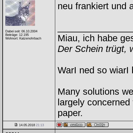
neu frankiert und 
______________
Dabei seit: 06.10.2004
Beiträge: 12.195
Miau, ich habe g
Wohnort: Katzenohrbach
Der Schein trügt, 
WarI ned so wiarI 
Many solutions we
largely concerned
paper.
14.05.2018
21:13