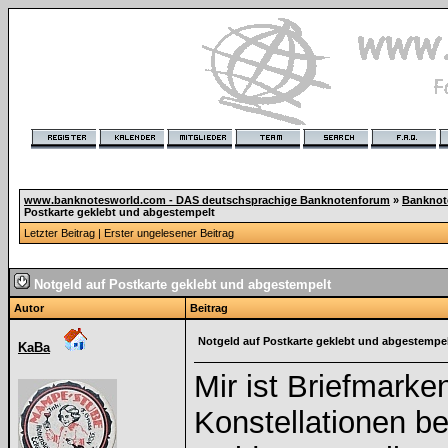
www.banknotesworld.com - DAS deutschsprachige Banknotenforum
»
Banknot
Postkarte geklebt und abgestempelt
Letzter Beitrag
|
Erster ungelesener Beitrag
Notgeld auf Postkarte geklebt und abgestempelt
Autor
Beitrag
Notgeld auf Postkarte geklebt und abgestempe
KaBa
Mir ist Briefmarke
Konstellationen be