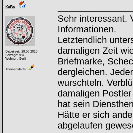
KaBa
Sehr interessant. 
Informationen.
Letztendlich unter
damaligen Zeit wi
Dabei seit: 29.05.2010
Beiträge: 984
Briefmarke, Sche
Wohnort: Berlin
dergleichen. Jeder
Themenstarter
wurschteln. Verblü
damaligen Postler
hat sein Diensthe
Hätte er sich ande
abgelaufen gewes