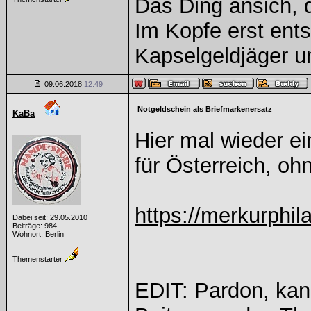
Das Ding ansich, d
Im Kopfe erst ents
Kapselgeldjäger 
09.06.2018
12:49
Notgeldschein als Briefmarkenersatz
KaBa
Hier mal wieder e
für Österreich, o
https://merkurphil
Dabei seit: 29.05.2010
Beiträge: 984
Wohnort: Berlin
Themenstarter
EDIT: Pardon, kan