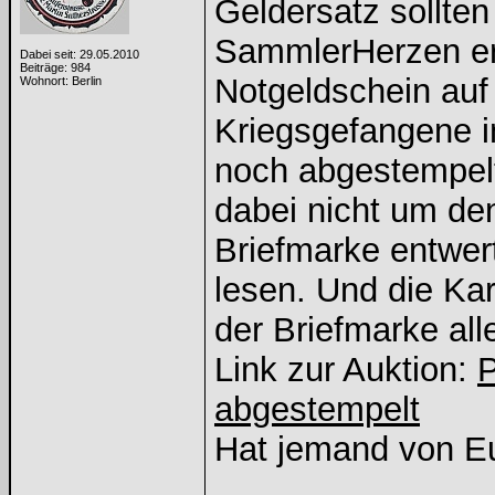
Geldersatz sollten 
SammlerHerzen er
Dabei seit: 29.05.2010
Beiträge: 984
Notgeldschein auf 
Wohnort: Berlin
Kriegsgefangene i
noch abgestempelt
dabei nicht um de
Briefmarke entwert
lesen. Und die Ka
der Briefmarke all
Link zur Auktion:
P
abgestempelt
Hat jemand von Eu