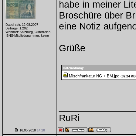
habe in meiner Lit
Broschüre über Br
eine Notiz aufge
Dabei seit: 12.08.2007
Beiträge: 1.202
Wohnort: Salzburg, Österreich
IBNS-Mitgliedsnummer: keine
Grüße
Dateianhang:
Mischfrankatur NG + BM.jpg
(
32,24 KB
______________
RuRi
16.05.2018
14:28