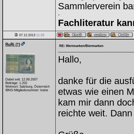
Sammlerverein ba
-
Fachliteratur ka
07.12.2013
11:25
RuRi (†)
RE: Wertmarken/Biermarken
Hallo,
danke für die ausf
Dabei seit: 12.08.2007
Beiträge: 1.202
Wohnort: Salzburg, Österreich
etwas wie einen M
IBNS-Mitgliedsnummer: keine
kam mir dann doch
reichte weit. Dan