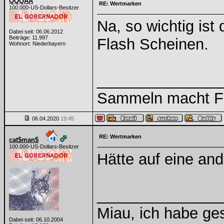
QQQAA
RE: Wertmarken
100.000-US-Dollars-Besitzer
Na, so wichtig ist
Dabei seit: 06.06.2012
Beiträge: 11.997
Flash Scheinen.
Wohnort: Niederbayern
______________
Sammeln macht Fre
06.04.2020
19:45
RE: Wertmarken
cat$man$
100.000-US-Dollars-Besitzer
Hätte auf eine and
______________
Miau, ich habe g
Dabei seit: 06.10.2004