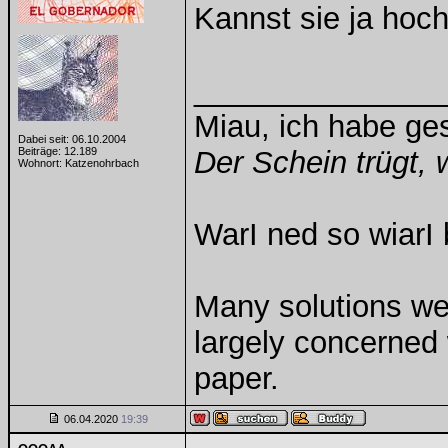
Kannst sie ja hoc
______________
Miau, ich habe g
Dabei seit: 06.10.2004
Beiträge: 12.189
Der Schein trügt, 
Wohnort: Katzenohrbach
WarI ned so wiarI 
Many solutions we
largely concerned
paper.
06.04.2020
19:39