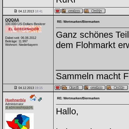
04.12.2013
18:41
QQQAA
RE: Wertmarken/Biermarken
100.000-US-Dollars-Besitzer
Ganz schönes Teil
Dabei seit: 06.06.2012
Beiträge: 11.997
dem Flohmarkt erw
Wohnort: Niederbayern
______________
Sammeln macht Fre
04.12.2013
19:15
RE: Wertmarken/Biermarken
Huehnerbla
Administrator
Hallo,