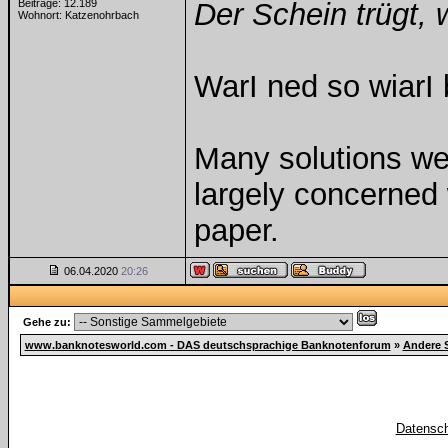
Beiträge: 12.189
Der Schein trügt, 
Wohnort: Katzenohrbach
WarI ned so wiarI 
Many solutions we
largely concerned
paper.
06.04.2020
20:26
Gehe zu:
www.banknotesworld.com - DAS deutschsprachige Banknotenforum
»
Andere 
Datensch