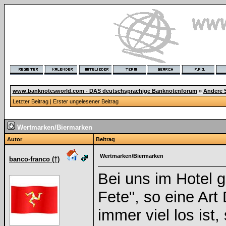
www.banknotesworld.com - DAS deutschsprachige Banknotenforum
»
Andere 
Letzter Beitrag
|
Erster ungelesener Beitrag
Wertmarken/Biermarken
Autor
Beitrag
Wertmarken/Biermarken
banco-franco (†)
Bei uns im Hotel g
Fete", so eine Art
immer viel los ist,