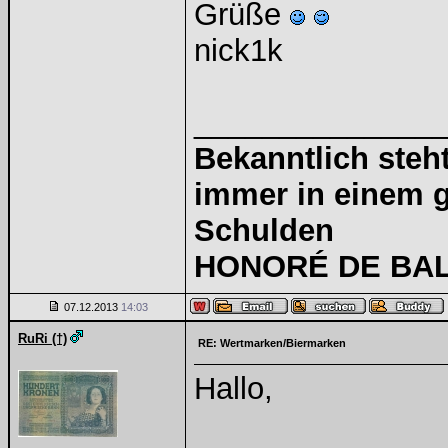
Grüße
nick1k
______________
Bekanntlich steht
immer in einem g
Schulden
HONORÉ DE BALZ
07.12.2013
14:03
RuRi (†)
RE: Wertmarken/Biermarken
Hallo,