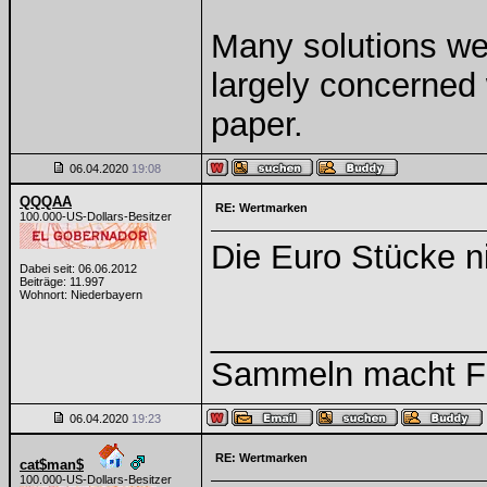
Many solutions we
largely concerned
paper.
06.04.2020
19:08
QQQAA
RE: Wertmarken
100.000-US-Dollars-Besitzer
Die Euro Stücke ni
Dabei seit: 06.06.2012
Beiträge: 11.997
Wohnort: Niederbayern
______________
Sammeln macht Fre
06.04.2020
19:23
RE: Wertmarken
cat$man$
100.000-US-Dollars-Besitzer