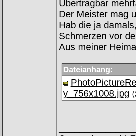
Übertragbar mehr
Der Meister mag un
Hab die ja damals,
Schmerzen vor der
Aus meiner Heimat
Dateianhang:
PhotoPictureR
y_756x1008.jpg
(
______________