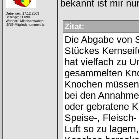
bekannt ist mir n
Dabei seit: 17.12.2003
Beiträge: 11.098
Wohnort: Mittelschwaben
Zitat:
IBNS-Mitgliedsnummer: ja
Die Abgabe von 
Stückes Kernseif
hat vielfach zu U
gesammelten Knoc
Knochen müssen i
bei den Annahme
oder gebratene K
Speise-, Fleisch-
Luft so zu lagern