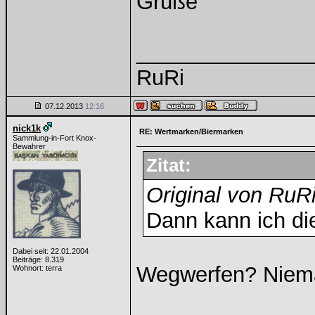
Grüße
______________
RuRi
07.12.2013
12:16
nick1k
RE: Wertmarken/Biermarken
Sammlung-in-Fort Knox-
Bewahrer
Zitat:
Original von RuR
Dann kann ich di
Dabei seit: 22.01.2004
Beiträge: 8.319
Wegwerfen? Niema
Wohnort: terra