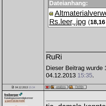
Dateianhang:
Altmaterialverw
Rs.leer,.jpg
(
18,16
______________
RuRi
Dieser Beitrag wurde 1
04.12.2013
15:35
.
04.12.2013
15:34
freiberger
Katalogauswendigkenner