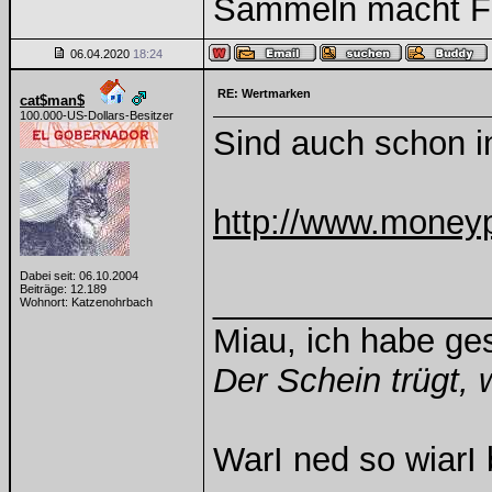
Sammeln macht Fre
06.04.2020
18:24
RE: Wertmarken
cat$man$
100.000-US-Dollars-Besitzer
Sind auch schon i
http://www.moneyp
Dabei seit: 06.10.2004
Beiträge: 12.189
______________
Wohnort: Katzenohrbach
Miau, ich habe g
Der Schein trügt, 
WarI ned so wiarI 