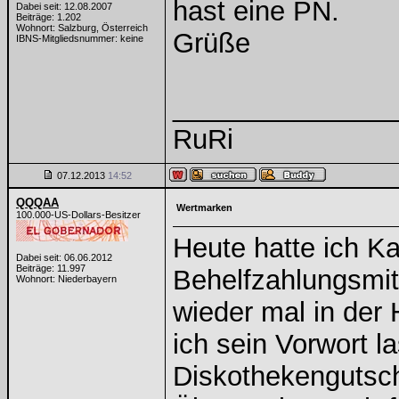
hast eine PN.
Dabei seit: 12.08.2007
Beiträge: 1.202
Wohnort: Salzburg, Österreich
Grüße
IBNS-Mitgliedsnummer: keine
______________
RuRi
07.12.2013
14:52
QQQAA
Wertmarken
100.000-US-Dollars-Besitzer
Heute hatte ich K
Dabei seit: 06.06.2012
Beiträge: 11.997
Behelfzahlungsmi
Wohnort: Niederbayern
wieder mal in der
ich sein Vorwort l
Diskothekengutsch