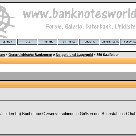
ten
»
Österreichische Banknoten
»
Notgeld und Lagergeld
»
859 Saalfelden
aalfelden IIa) Buchstabe C zwei verschiedene Größen des Buchstabens C hab