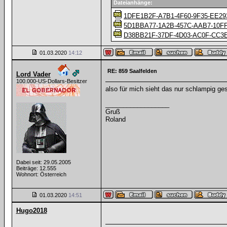
Dateianhänge:
1DFE1B2F-A7B1-4F60-9F35-EE29
5D1BBA77-1A2B-457C-AAB7-10F
D38BB21F-37DF-4D03-AC0F-CC3E
01.03.2020
14:12
RE: 859 Saalfelden
Lord Vader
100.000-US-Dollars-Besitzer
also für mich sieht das nur schlampig ge
__________________
Gruß
Roland
Dabei seit: 29.05.2005
Beiträge: 12.555
Wohnort: Österreich
01.03.2020
14:51
Hugo2018