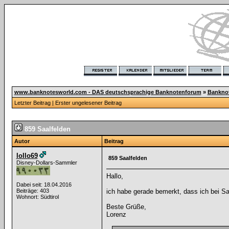
www.banknotesworld.com - DAS deutschsprachige Banknotenforum
»
Bankno
Letzter Beitrag
|
Erster ungelesener Beitrag
859 Saalfelden
Autor
Beitrag
lollo69
859 Saalfelden
Disney-Dollars-Sammler
Hallo,
Dabei seit: 18.04.2016
Beiträge: 403
ich habe gerade bemerkt, dass ich bei S
Wohnort: Südtirol
Beste Grüße,
Lorenz