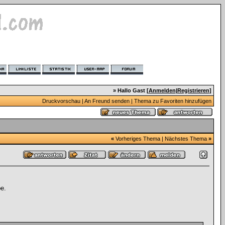
» Hallo Gast [
Anmelden
|
Registrieren
]
Druckvorschau
|
An Freund senden
|
Thema zu Favoriten hinzufügen
«
Vorheriges Thema
|
Nächstes Thema
»
e.