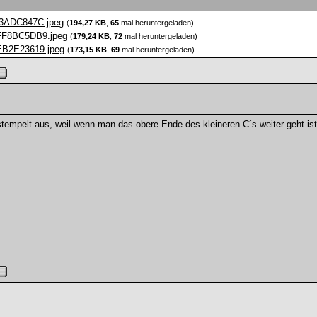
3ADC847C.jpeg
(
194,27 KB
,
65
mal heruntergeladen)
FF8BC5DB9.jpeg
(
179,24 KB
,
72
mal heruntergeladen)
B2E23619.jpeg
(
173,15 KB
,
69
mal heruntergeladen)
stempelt aus, weil wenn man das obere Ende des kleineren C´s weiter geht is