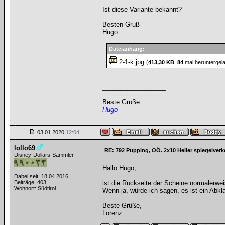
Ist diese Variante bekannt?
Besten Gruß
Hugo
Dateianhang:
2-1-k.jpg
(
413,30 KB
,
84
mal heruntergel
__________________
-----------------------------
Beste Grüße
Hugo
-----------------------------
03.01.2020
12:04
lollo69
RE: 792 Pupping, OÖ. 2x10 Heller spiegelverk
Disney-Dollars-Sammler
Hallo Hugo,
Dabei seit: 18.04.2016
Beiträge: 403
ist die Rückseite der Scheine normalerwei
Wohnort: Südtirol
Wenn ja, würde ich sagen, es ist ein Abk
Beste Grüße,
Lorenz