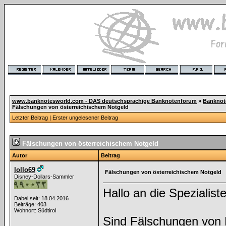
www.banknotesworld.com - DAS deutschsprachige Banknotenforum
»
Banknot
Fälschungen von österreichischem Notgeld
Letzter Beitrag
|
Erster ungelesener Beitrag
Fälschungen von österreichischem Notgeld
Autor
Beitrag
lollo69
Fälschungen von österreichischem Notgeld
Disney-Dollars-Sammler
Hallo an die Spezialist
Dabei seit: 18.04.2016
Beiträge: 403
Wohnort: Südtirol
Sind Fälschungen von 