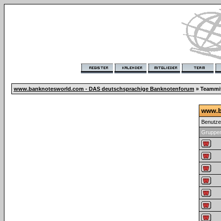
www.banknotesworld.com - DAS deutschsprachige Banknotenforum
» Teammit
www.b
Benutz
Gruppen