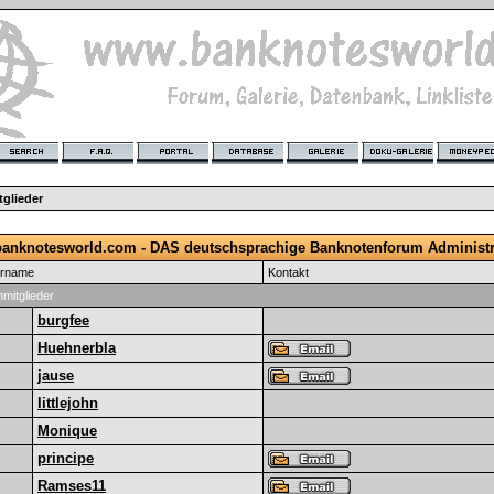
glieder
anknotesworld.com - DAS deutschsprachige Banknotenforum Administr
ername
Kontakt
mitglieder
burgfee
Huehnerbla
jause
littlejohn
Monique
principe
Ramses11