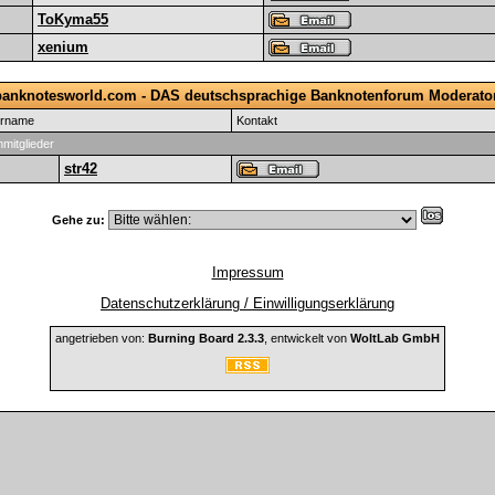
ToKyma55
xenium
anknotesworld.com - DAS deutschsprachige Banknotenforum Moderato
ername
Kontakt
mitglieder
str42
Gehe zu:
Impressum
Datenschutzerklärung / Einwilligungserklärung
angetrieben von:
Burning Board 2.3.3
, entwickelt von
WoltLab GmbH