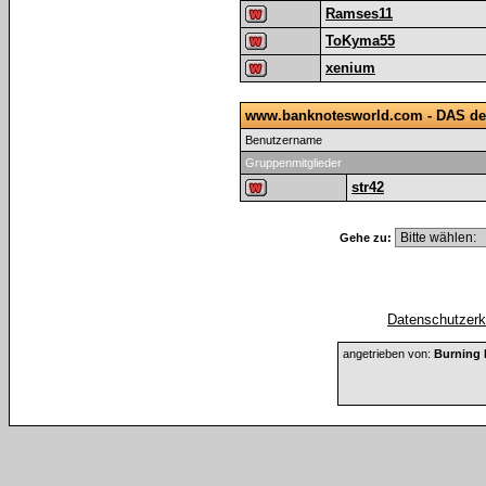
Ramses11
ToKyma55
xenium
www.banknotesworld.com - DAS de
Benutzername
Gruppenmitglieder
str42
Gehe zu:
Datenschutzerkl
angetrieben von:
Burning 