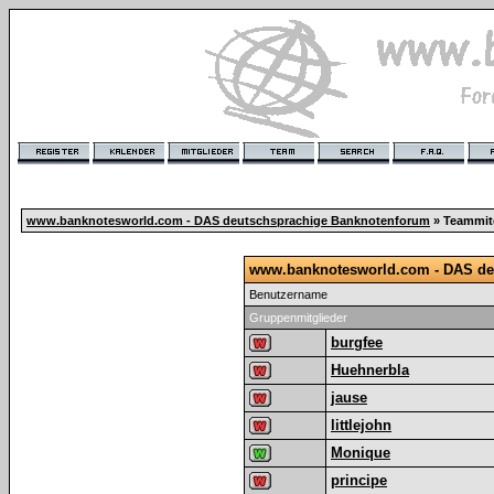
www.banknotesworld.com - DAS deutschsprachige Banknotenforum
» Teammit
www.banknotesworld.com - DAS de
Benutzername
Gruppenmitglieder
burgfee
Huehnerbla
jause
littlejohn
Monique
principe