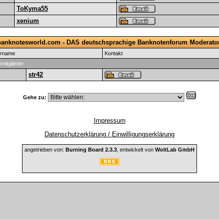
ToKyma55
xenium
anknotesworld.com - DAS deutschsprachige Banknotenforum Moderato
ername
Kontakt
mitglieder
str42
Gehe zu:
Impressum
Datenschutzerklärung / Einwilligungserklärung
angetrieben von:
Burning Board 2.3.3
, entwickelt von
WoltLab GmbH