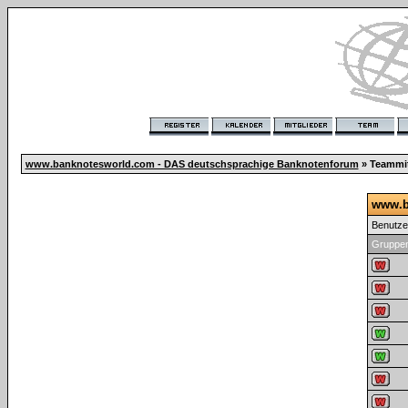
www.banknotesworld.com - DAS deutschsprachige Banknotenforum
» Teammit
www.b
Benutz
Gruppen