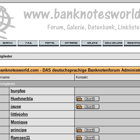
glieder
anknotesworld.com - DAS deutschsprachige Banknotenforum Administr
ername
Kontakt
mitglieder
burgfee
Huehnerbla
jause
littlejohn
Monique
principe
Ramses11