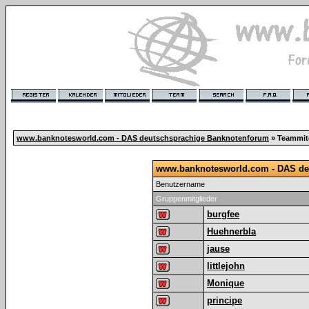
www.banknotesworld.com - DAS deutschsprachige Banknotenforum
» Teammit
www.banknotesworld.com - DAS de
Benutzername
Gruppenmitglieder
burgfee
Huehnerbla
jause
littlejohn
Monique
principe