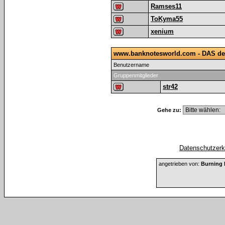
Ramses11
ToKyma55
xenium
www.banknotesworld.com - DAS de
Benutzername
Gruppenmitglieder
str42
Gehe zu:
Datenschutzerkl
angetrieben von:
Burning 