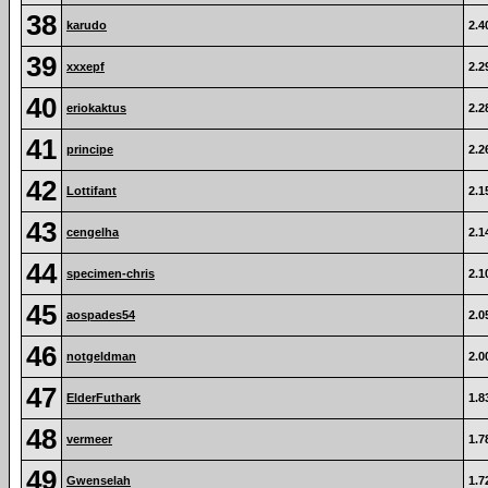
38
karudo
2.4
39
xxxepf
2.2
40
eriokaktus
2.2
41
principe
2.2
42
Lottifant
2.1
43
cengelha
2.1
44
specimen-chris
2.1
45
aospades54
2.0
46
notgeldman
2.0
47
ElderFuthark
1.8
48
vermeer
1.7
49
Gwenselah
1.7