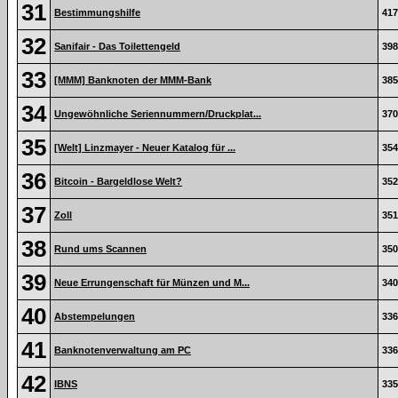
31
Bestimmungshilfe
417
32
Sanifair - Das Toilettengeld
398
33
[MMM] Banknoten der MMM-Bank
385
34
Ungewöhnliche Seriennummern/Druckplat...
370
35
[Welt] Linzmayer - Neuer Katalog für ...
354
36
Bitcoin - Bargeldlose Welt?
352
37
Zoll
351
38
Rund ums Scannen
350
39
Neue Errungenschaft für Münzen und M...
340
40
Abstempelungen
336
41
Banknotenverwaltung am PC
336
42
IBNS
335