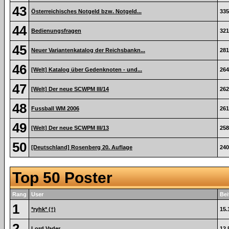
43
Österreichisches Notgeld bzw. Notgeld...
335
44
Bedienungsfragen
321
45
Neuer Variantenkatalog der Reichsbankn...
281
46
[Welt] Katalog über Gedenknoten - und...
264
47
[Welt] Der neue SCWPM III/14
262
48
Fussball WM 2006
261
49
[Welt] Der neue SCWPM III/13
258
50
[Deutschland] Rosenberg 20. Auflage
240
Top 50 Poster
Rang
User
Bei
1
*ryhk* (†)
15.
2
Lord Vader
12.