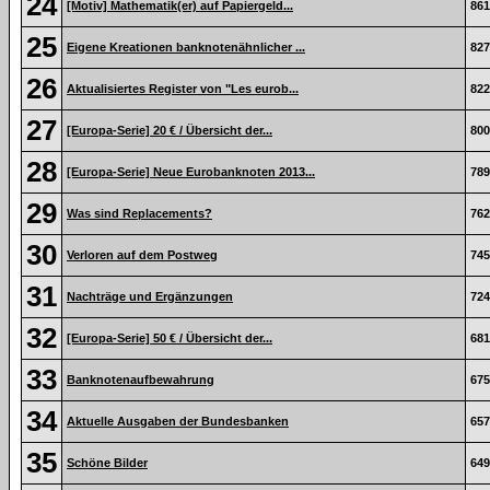
24
[Motiv] Mathematik(er) auf Papiergeld...
861
25
Eigene Kreationen banknotenähnlicher ...
827
26
Aktualisiertes Register von "Les eurob...
822
27
[Europa-Serie] 20 € / Übersicht der...
800
28
[Europa-Serie] Neue Eurobanknoten 2013...
789
29
Was sind Replacements?
762
30
Verloren auf dem Postweg
745
31
Nachträge und Ergänzungen
724
32
[Europa-Serie] 50 € / Übersicht der...
681
33
Banknotenaufbewahrung
675
34
Aktuelle Ausgaben der Bundesbanken
657
35
Schöne Bilder
649