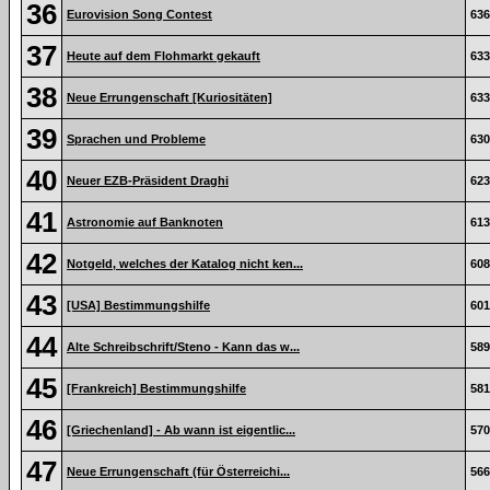
36
Eurovision Song Contest
636
37
Heute auf dem Flohmarkt gekauft
633
38
Neue Errungenschaft [Kuriositäten]
633
39
Sprachen und Probleme
630
40
Neuer EZB-Präsident Draghi
623
41
Astronomie auf Banknoten
613
42
Notgeld, welches der Katalog nicht ken...
608
43
[USA] Bestimmungshilfe
601
44
Alte Schreibschrift/Steno - Kann das w...
589
45
[Frankreich] Bestimmungshilfe
581
46
[Griechenland] - Ab wann ist eigentlic...
570
47
Neue Errungenschaft (für Österreichi...
566