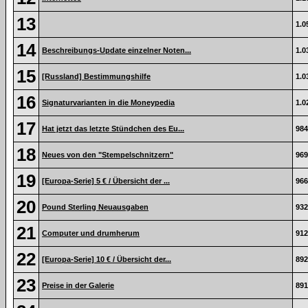
13
1.0
14
Beschreibungs-Update einzelner Noten...
1.0
15
[Russland] Bestimmungshilfe
1.0
16
Signaturvarianten in die Moneypedia
1.0
17
Hat jetzt das letzte Stündchen des Eu...
984
18
Neues von den "Stempelschnitzern"
969
19
[Europa-Serie] 5 € / Übersicht der ...
966
20
Pound Sterling Neuausgaben
932
21
Computer und drumherum
912
22
[Europa-Serie] 10 € / Übersicht der...
892
23
Preise in der Galerie
891