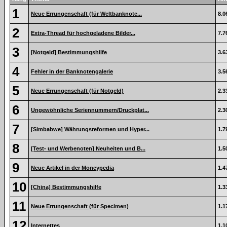
1
Neue Errungenschaft (für Weltbanknote...
8.0
2
Extra-Thread für hochgeladene Bilder...
7.7
3
[Notgeld] Bestimmungshilfe
3.6
4
Fehler in der Banknotengalerie
3.5
5
Neue Errungenschaft (für Notgeld)
2.3
6
Ungewöhnliche Seriennummern/Druckplat...
2.3
7
[Simbabwe] Währungsreformen und Hyper...
1.7
8
[Test- und Werbenoten] Neuheiten und B...
1.5
9
Neue Artikel in der Moneypedia
1.4
10
[China] Bestimmungshilfe
1.3
11
Neue Errungenschaft (für Specimen)
1.1
12
Internettes
1.1