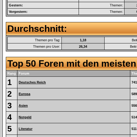
Gestern:
Themen:
Vorgestern:
Themen:
Durchschnitt:
Themen pro Tag:
1,18
Bei
Themen pro User:
26,34
Beit
Top 50 Foren mit den meiste
Rang
Forum
Th
1
Deutsches Reich
741
2
Europa
589
3
Asien
556
4
Notgeld
514
5
Literatur
511