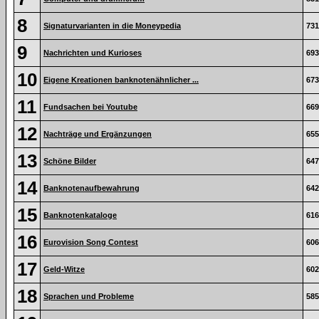
8
Signaturvarianten in die Moneypedia
731
9
Nachrichten und Kurioses
693
10
Eigene Kreationen banknotenähnlicher ...
673
11
Fundsachen bei Youtube
669
12
Nachträge und Ergänzungen
655
13
Schöne Bilder
647
14
Banknotenaufbewahrung
642
15
Banknotenkataloge
616
16
Eurovision Song Contest
606
17
Geld-Witze
602
18
Sprachen und Probleme
585