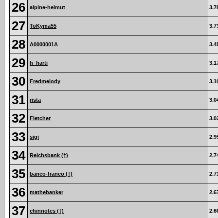
26
alpine-helmut
3.7
27
ToKyma55
3.7
28
A0000001A
3.4
29
h_harti
3.1
30
Fredmelody
3.1
31
rista
3.0
32
Fletcher
3.0
33
sigi
2.9
34
Reichsbank (†)
2.7
35
banco-franco (†)
2.7
36
mathebanker
2.6
37
chinnotes (†)
2.6