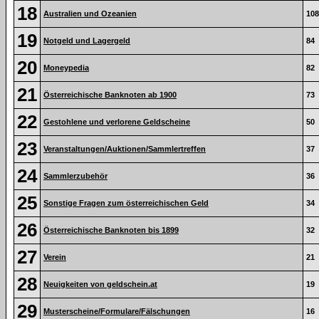
18
Australien und Ozeanien
108
19
Notgeld und Lagergeld
84
20
Moneypedia
82
21
Österreichische Banknoten ab 1900
73
22
Gestohlene und verlorene Geldscheine
50
23
Veranstaltungen/Auktionen/Sammlertreffen
37
24
Sammlerzubehör
36
25
Sonstige Fragen zum österreichischen Geld
34
26
Österreichische Banknoten bis 1899
32
27
Verein
21
28
Neuigkeiten von geldschein.at
19
29
Musterscheine/Formulare/Fälschungen
16