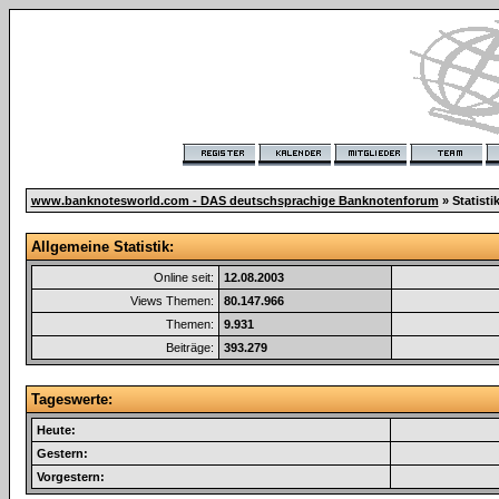
www.banknotesworld.com - DAS deutschsprachige Banknotenforum
» Statisti
Allgemeine Statistik:
Online seit:
12.08.2003
Views Themen:
80.147.966
Themen:
9.931
Beiträge:
393.279
Tageswerte:
Heute:
Gestern:
Vorgestern: