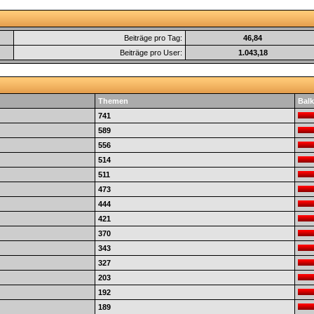
Beiträge pro Tag:
46,84
Beiträge pro User:
1.043,18
Themen
Balk
741
589
556
514
511
473
444
421
370
343
327
203
192
189