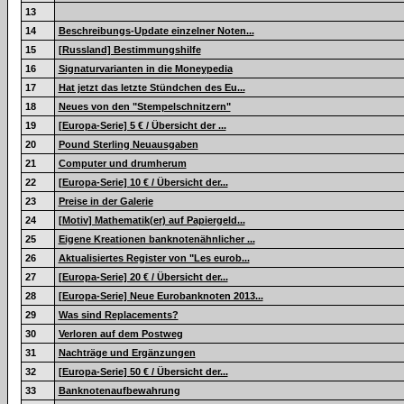
13
14
Beschreibungs-Update einzelner Noten...
15
[Russland] Bestimmungshilfe
16
Signaturvarianten in die Moneypedia
17
Hat jetzt das letzte Stündchen des Eu...
18
Neues von den "Stempelschnitzern"
19
[Europa-Serie] 5 € / Übersicht der ...
20
Pound Sterling Neuausgaben
21
Computer und drumherum
22
[Europa-Serie] 10 € / Übersicht der...
23
Preise in der Galerie
24
[Motiv] Mathematik(er) auf Papiergeld...
25
Eigene Kreationen banknotenähnlicher ...
26
Aktualisiertes Register von "Les eurob...
27
[Europa-Serie] 20 € / Übersicht der...
28
[Europa-Serie] Neue Eurobanknoten 2013...
29
Was sind Replacements?
30
Verloren auf dem Postweg
31
Nachträge und Ergänzungen
32
[Europa-Serie] 50 € / Übersicht der...
33
Banknotenaufbewahrung