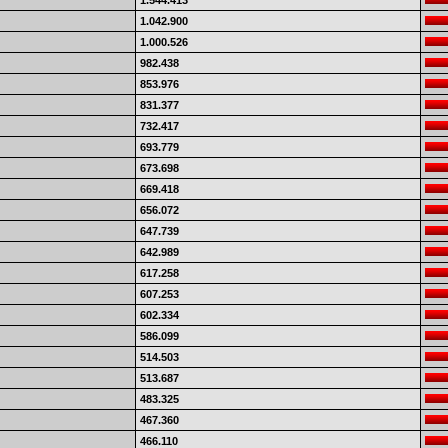
1.544.413
1.042.900
1.000.526
982.438
853.976
831.377
732.417
693.779
673.698
669.418
656.072
647.739
642.989
617.258
607.253
602.334
586.099
514.503
513.687
483.325
467.360
466.110