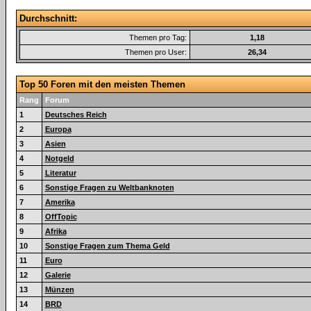
Durchschnitt:
Themen pro Tag:
1,18
Themen pro User:
26,34
Top 50 Foren mit den meisten Themen
Rang
Forum
1
Deutsches Reich
2
Europa
3
Asien
4
Notgeld
5
Literatur
6
Sonstige Fragen zu Weltbanknoten
7
Amerika
8
OffTopic
9
Afrika
10
Sonstige Fragen zum Thema Geld
11
Euro
12
Galerie
13
Münzen
14
BRD