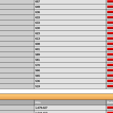
657
649
636
633
633
630
623
613
608
601
589
581
570
566
565
536
519
Hits
Balk
1.679.027