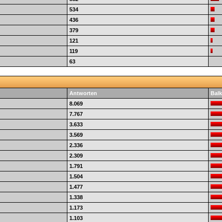
534
436
379
121
119
63
Antworten
Balk
8.069
7.767
3.633
3.569
2.336
2.309
1.791
1.504
1.477
1.338
1.173
1.103