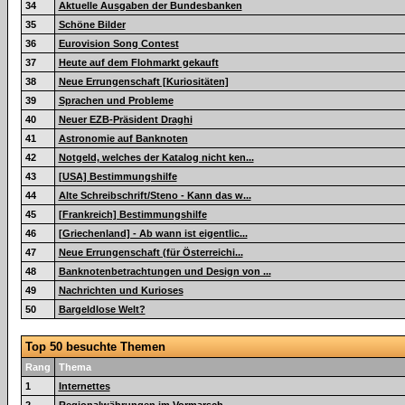
34
Aktuelle Ausgaben der Bundesbanken
35
Schöne Bilder
36
Eurovision Song Contest
37
Heute auf dem Flohmarkt gekauft
38
Neue Errungenschaft [Kuriositäten]
39
Sprachen und Probleme
40
Neuer EZB-Präsident Draghi
41
Astronomie auf Banknoten
42
Notgeld, welches der Katalog nicht ken...
43
[USA] Bestimmungshilfe
44
Alte Schreibschrift/Steno - Kann das w...
45
[Frankreich] Bestimmungshilfe
46
[Griechenland] - Ab wann ist eigentlic...
47
Neue Errungenschaft (für Österreichi...
48
Banknotenbetrachtungen und Design von ...
49
Nachrichten und Kurioses
50
Bargeldlose Welt?
Top 50 besuchte Themen
Rang
Thema
1
Internettes