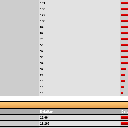
131
130
127
108
84
82
73
50
37
36
34
32
21
19
16
10
Beiträge
Balk
21.684
19.285