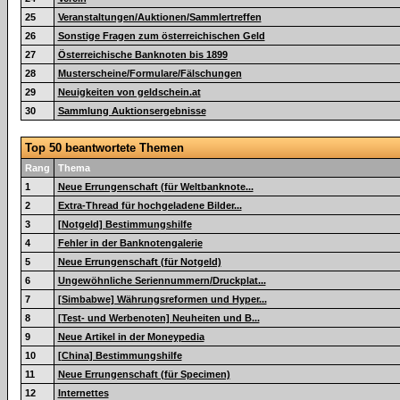
25
Veranstaltungen/Auktionen/Sammlertreffen
26
Sonstige Fragen zum österreichischen Geld
27
Österreichische Banknoten bis 1899
28
Musterscheine/Formulare/Fälschungen
29
Neuigkeiten von geldschein.at
30
Sammlung Auktionsergebnisse
Top 50 beantwortete Themen
Rang
Thema
1
Neue Errungenschaft (für Weltbanknote...
2
Extra-Thread für hochgeladene Bilder...
3
[Notgeld] Bestimmungshilfe
4
Fehler in der Banknotengalerie
5
Neue Errungenschaft (für Notgeld)
6
Ungewöhnliche Seriennummern/Druckplat...
7
[Simbabwe] Währungsreformen und Hyper...
8
[Test- und Werbenoten] Neuheiten und B...
9
Neue Artikel in der Moneypedia
10
[China] Bestimmungshilfe
11
Neue Errungenschaft (für Specimen)
12
Internettes