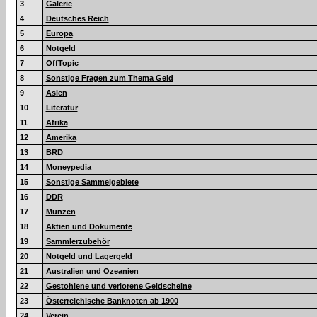
3
Galerie
4
Deutsches Reich
5
Europa
6
Notgeld
7
OffTopic
8
Sonstige Fragen zum Thema Geld
9
Asien
10
Literatur
11
Afrika
12
Amerika
13
BRD
14
Moneypedia
15
Sonstige Sammelgebiete
16
DDR
17
Münzen
18
Aktien und Dokumente
19
Sammlerzubehör
20
Notgeld und Lagergeld
21
Australien und Ozeanien
22
Gestohlene und verlorene Geldscheine
23
Österreichische Banknoten ab 1900
24
Verein