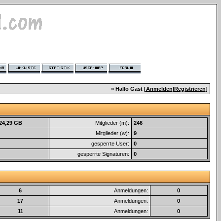
» Hallo Gast [
Anmelden
|
Registrieren
]
 24,29 GB
Mitglieder (m):
246
Mitglieder (w):
9
gesperrte User:
0
gesperrte Signaturen:
0
6
Anmeldungen:
0
17
Anmeldungen:
0
11
Anmeldungen:
0