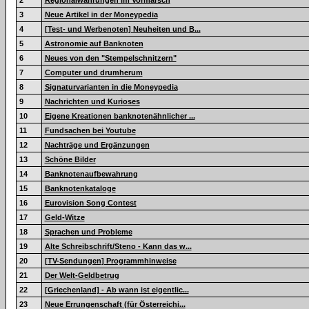
2
Regionalwährungen im Vormarsch
3
Neue Artikel in der Moneypedia
4
[Test- und Werbenoten] Neuheiten und B...
5
Astronomie auf Banknoten
6
Neues von den "Stempelschnitzern"
7
Computer und drumherum
8
Signaturvarianten in die Moneypedia
9
Nachrichten und Kurioses
10
Eigene Kreationen banknotenähnlicher ...
11
Fundsachen bei Youtube
12
Nachträge und Ergänzungen
13
Schöne Bilder
14
Banknotenaufbewahrung
15
Banknotenkataloge
16
Eurovision Song Contest
17
Geld-Witze
18
Sprachen und Probleme
19
Alte Schreibschrift/Steno - Kann das w...
20
[TV-Sendungen] Programmhinweise
21
Der Welt-Geldbetrug
22
[Griechenland] - Ab wann ist eigentlic...
23
Neue Errungenschaft (für Österreichi...