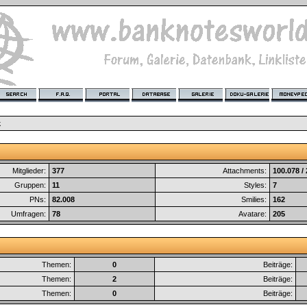
k
Mitglieder:
377
Attachments:
100.078 /
Gruppen:
11
Styles:
7
PNs:
82.008
Smilies:
162
Umfragen:
78
Avatare:
205
Themen:
0
Beiträge:
Themen:
2
Beiträge:
Themen:
0
Beiträge: