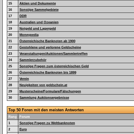
15
Aktien und Dokumente
16
Sonstige Sammelgebiete
17
DDR
18
Australien und Ozeanien
19
Notgeld und Lagergeld
20
Moneypedia
21
Österreichische Banknoten ab 1900
22
Gestohlene und verlorene Geldscheine
23
Veranstaltungen/Auktionen/Sammlertreffen
24
Sammlerzubehör
25
Sonstige Fragen zum österreichischen Geld
26
Österreichische Banknoten bis 1899
27
Verein
28
Neuigkeiten von geldschein.at
29
Musterscheine/Formulare/Fälschungen
30
Sammlung Auktionsergebnisse
Top 50 Foren mit den meisten Antworten
Rang
Forum
1
Sonstige Fragen zu Weltbanknoten
2
Euro