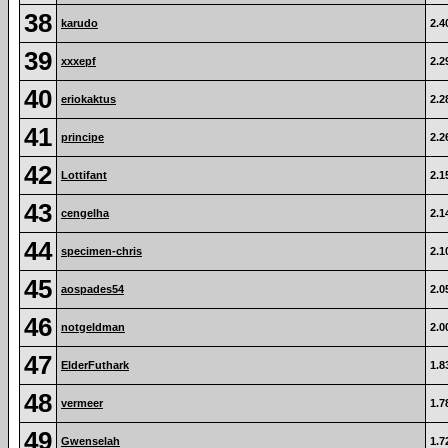
38
karudo
2.4
39
xxxepf
2.2
40
eriokaktus
2.2
41
principe
2.2
42
Lottifant
2.1
43
cengelha
2.1
44
specimen-chris
2.1
45
aospades54
2.0
46
notgeldman
2.0
47
ElderFuthark
1.8
48
vermeer
1.7
49
Gwenselah
1.7