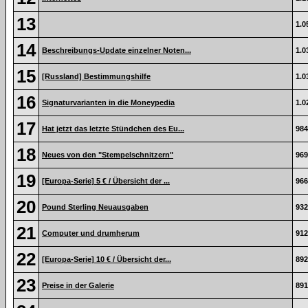
13
1.0
14
Beschreibungs-Update einzelner Noten...
1.0
15
[Russland] Bestimmungshilfe
1.0
16
Signaturvarianten in die Moneypedia
1.0
17
Hat jetzt das letzte Stündchen des Eu...
984
18
Neues von den "Stempelschnitzern"
969
19
[Europa-Serie] 5 € / Übersicht der ...
966
20
Pound Sterling Neuausgaben
932
21
Computer und drumherum
912
22
[Europa-Serie] 10 € / Übersicht der...
892
23
Preise in der Galerie
891