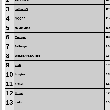
3
cat$man$
12.
4
QQQAA
12.
5
Huehnerbla
11.
6
Monique
10.
7
freiberger
9.8
8
WELTBANKNOTEN
9.6
9
str42
9.0
10
burgfee
8.6
11
nick1k
8.3
12
thurai
8.2
13
dado
8.0