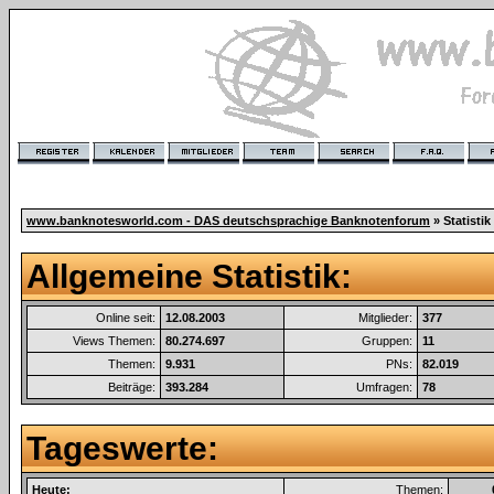
www.banknotesworld.com - DAS deutschsprachige Banknotenforum
» Statistik
Allgemeine Statistik:
Online seit:
12.08.2003
Mitglieder:
377
Views Themen:
80.274.697
Gruppen:
11
Themen:
9.931
PNs:
82.019
Beiträge:
393.284
Umfragen:
78
Tageswerte:
Heute:
Themen: