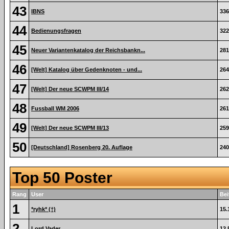
43
IBNS
336
44
Bedienungsfragen
322
45
Neuer Variantenkatalog der Reichsbankn...
281
46
[Welt] Katalog über Gedenknoten - und...
264
47
[Welt] Der neue SCWPM III/14
262
48
Fussball WM 2006
261
49
[Welt] Der neue SCWPM III/13
259
50
[Deutschland] Rosenberg 20. Auflage
240
Top 50 Poster
Rang
User
Bei
1
*ryhk* (†)
15.
2
Lord Vader
12.