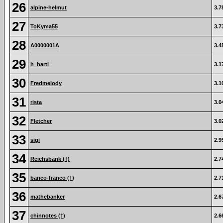
26
alpine-helmut
3.7
27
ToKyma55
3.7
28
A0000001A
3.4
29
h_harti
3.1
30
Fredmelody
3.1
31
rista
3.0
32
Fletcher
3.0
33
sigi
2.9
34
Reichsbank (†)
2.7
35
banco-franco (†)
2.7
36
mathebanker
2.6
37
chinnotes (†)
2.6