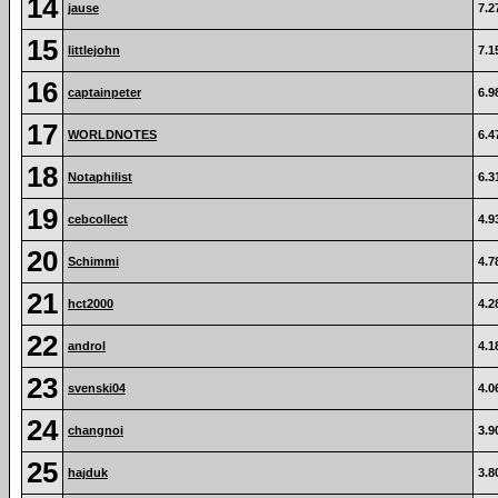
14
jause
7.2
15
littlejohn
7.1
16
captainpeter
6.9
17
WORLDNOTES
6.4
18
Notaphilist
6.3
19
cebcollect
4.9
20
Schimmi
4.7
21
hct2000
4.2
22
androl
4.1
23
svenski04
4.0
24
changnoi
3.9
25
hajduk
3.8