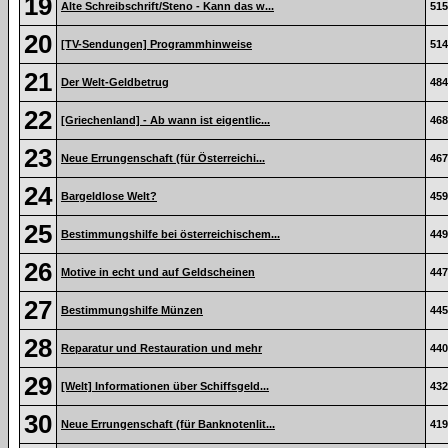
19
Alte Schreibschrift/Steno - Kann das w...
515
20
[TV-Sendungen] Programmhinweise
514
21
Der Welt-Geldbetrug
484
22
[Griechenland] - Ab wann ist eigentlic...
468
23
Neue Errungenschaft (für Österreichi...
467
24
Bargeldlose Welt?
459
25
Bestimmungshilfe bei österreichischem...
449
26
Motive in echt und auf Geldscheinen
447
27
Bestimmungshilfe Münzen
445
28
Reparatur und Restauration und mehr
440
29
[Welt] Informationen über Schiffsgeld...
432
30
Neue Errungenschaft (für Banknotenlit...
419