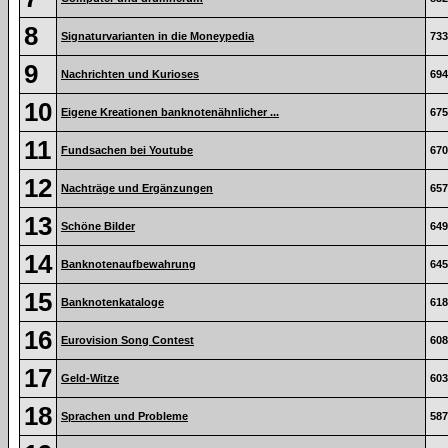
8
Signaturvarianten in die Moneypedia
733
9
Nachrichten und Kurioses
694
10
Eigene Kreationen banknotenähnlicher ...
675
11
Fundsachen bei Youtube
670
12
Nachträge und Ergänzungen
657
13
Schöne Bilder
649
14
Banknotenaufbewahrung
645
15
Banknotenkataloge
618
16
Eurovision Song Contest
608
17
Geld-Witze
603
18
Sprachen und Probleme
587