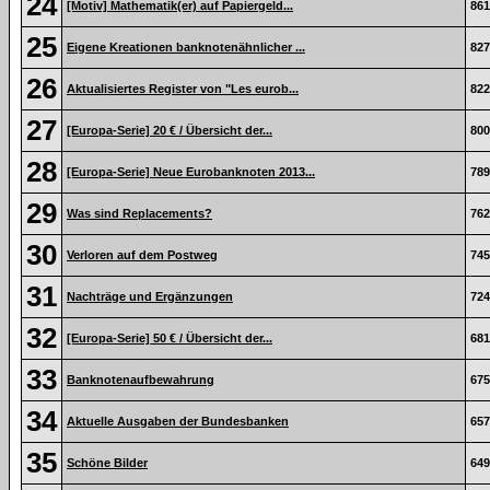
24
[Motiv] Mathematik(er) auf Papiergeld...
861
25
Eigene Kreationen banknotenähnlicher ...
827
26
Aktualisiertes Register von "Les eurob...
822
27
[Europa-Serie] 20 € / Übersicht der...
800
28
[Europa-Serie] Neue Eurobanknoten 2013...
789
29
Was sind Replacements?
762
30
Verloren auf dem Postweg
745
31
Nachträge und Ergänzungen
724
32
[Europa-Serie] 50 € / Übersicht der...
681
33
Banknotenaufbewahrung
675
34
Aktuelle Ausgaben der Bundesbanken
657
35
Schöne Bilder
649