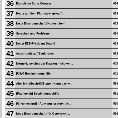
36
Eurovision Song Contest
636
37
Heute auf dem Flohmarkt gekauft
633
38
Neue Errungenschaft [Kuriositäten]
633
39
Sprachen und Probleme
630
40
Neuer EZB-Präsident Draghi
623
41
Astronomie auf Banknoten
613
42
Notgeld, welches der Katalog nicht ken...
608
43
[USA] Bestimmungshilfe
601
44
Alte Schreibschrift/Steno - Kann das w...
589
45
[Frankreich] Bestimmungshilfe
581
46
[Griechenland] - Ab wann ist eigentlic...
570
47
Neue Errungenschaft (für Österreichi...
566