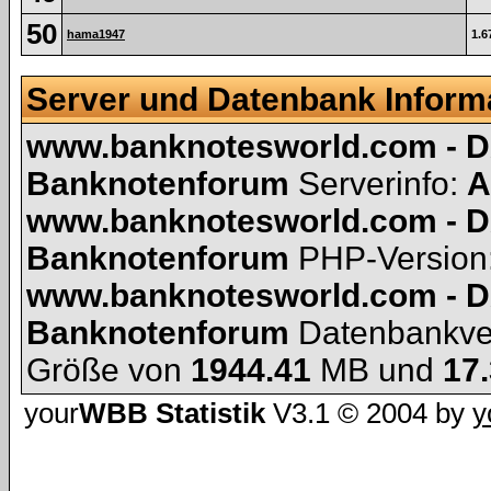
50
hama1947
1.6
Server und Datenbank Inform
www.banknotesworld.com - D
Banknotenforum
Serverinfo:
A
www.banknotesworld.com - D
Banknotenforum
PHP-Version
www.banknotesworld.com - D
Banknotenforum
Datenbankve
Größe von
1944.41
MB und
17
your
WBB Statistik
V3.1 © 2004 by
y