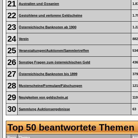
21
Australien und Ozeanien
1.8
22
Gestohlene und verlorene Geldscheine
1.7
23
Österreichische Banknoten ab 1900
1.2
24
Verein
882
25
Veranstaltungen/Auktionen/Sammlertreffen
534
26
Sonstige Fragen zum österreichischen Geld
436
27
Österreichische Banknoten bis 1899
379
28
Musterscheine/Formulare/Fälschungen
121
29
Neuigkeiten von geldschein.at
119
30
Sammlung Auktionsergebnisse
63
Top 50 beantwortete Themen
Rang
Thema
An