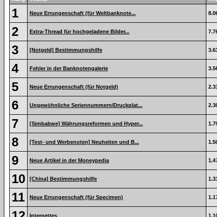
1
Neue Errungenschaft (für Weltbanknote...
8.0
2
Extra-Thread für hochgeladene Bilder...
7.7
3
[Notgeld] Bestimmungshilfe
3.6
4
Fehler in der Banknotengalerie
3.5
5
Neue Errungenschaft (für Notgeld)
2.3
6
Ungewöhnliche Seriennummern/Druckplat...
2.3
7
[Simbabwe] Währungsreformen und Hyper...
1.7
8
[Test- und Werbenoten] Neuheiten und B...
1.5
9
Neue Artikel in der Moneypedia
1.4
10
[China] Bestimmungshilfe
1.3
11
Neue Errungenschaft (für Specimen)
1.1
12
Internettes
1.1