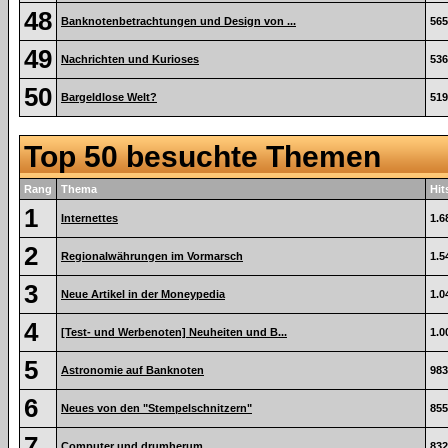
48
Banknotenbetrachtungen und Design von ...
565
49
Nachrichten und Kurioses
536
50
Bargeldlose Welt?
519
Top 50 besuchte Themen
Rang
Thema
Hit
1
Internettes
1.6
2
Regionalwährungen im Vormarsch
1.5
3
Neue Artikel in der Moneypedia
1.0
4
[Test- und Werbenoten] Neuheiten und B...
1.0
5
Astronomie auf Banknoten
983
6
Neues von den "Stempelschnitzern"
855
7
Computer und drumherum
832