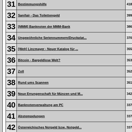
31
Bestimmungshilfe
418
32
Sanifair - Das Toilettengeld
399
33
[MMM] Banknoten der MMM-Bank
386
34
Ungewöhnliche Seriennummern/Druckplat...
370
35
[Welt] Linzmayer - Neuer Katalog für ...
355
36
Bitcoin - Bargeldlose Welt?
353
37
Zoll
352
38
Rund ums Scannen
351
39
Neue Errungenschaft für Münzen und M...
342
40
Banknotenverwaltung am PC
337
41
Abstempelungen
337
42
Österreichisches Notgeld bzw. Notgeld...
337