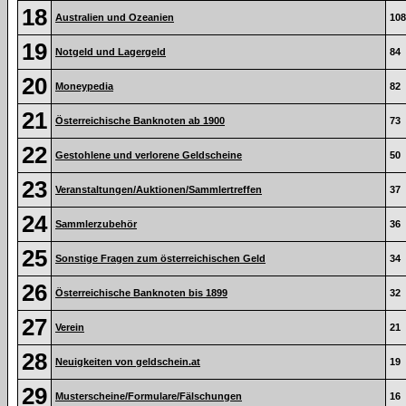
18
Australien und Ozeanien
108
19
Notgeld und Lagergeld
84
20
Moneypedia
82
21
Österreichische Banknoten ab 1900
73
22
Gestohlene und verlorene Geldscheine
50
23
Veranstaltungen/Auktionen/Sammlertreffen
37
24
Sammlerzubehör
36
25
Sonstige Fragen zum österreichischen Geld
34
26
Österreichische Banknoten bis 1899
32
27
Verein
21
28
Neuigkeiten von geldschein.at
19
29
Musterscheine/Formulare/Fälschungen
16