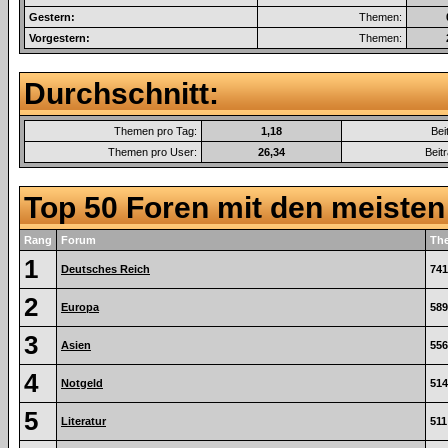
Gestern:
Themen:
Vorgestern:
Themen:
Durchschnitt:
Themen pro Tag:
1,18
Bei
Themen pro User:
26,34
Beit
Top 50 Foren mit den meiste
Rang
Forum
Th
1
Deutsches Reich
741
2
Europa
589
3
Asien
556
4
Notgeld
514
5
Literatur
511