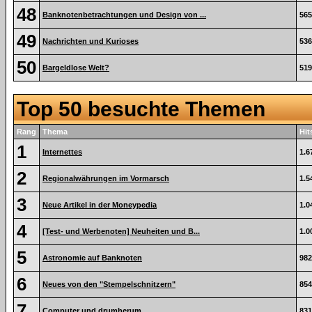
48
Banknotenbetrachtungen und Design von ...
565
49
Nachrichten und Kurioses
536
50
Bargeldlose Welt?
519
Top 50 besuchte Themen
Rang
Thema
Hit
1
Internettes
1.6
2
Regionalwährungen im Vormarsch
1.5
3
Neue Artikel in der Moneypedia
1.0
4
[Test- und Werbenoten] Neuheiten und B...
1.0
5
Astronomie auf Banknoten
982
6
Neues von den "Stempelschnitzern"
854
7
Computer und drumherum
831