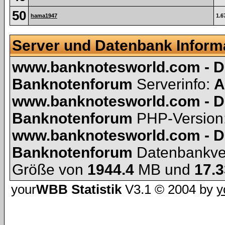
50
hama1947
1.6
Server und Datenbank Inform
www.banknotesworld.com - D
Banknotenforum
Serverinfo:
A
www.banknotesworld.com - D
Banknotenforum
PHP-Version
www.banknotesworld.com - D
Banknotenforum
Datenbankve
Größe von
1944.4
MB und
17.3
your
WBB Statistik
V3.1 © 2004 by
y