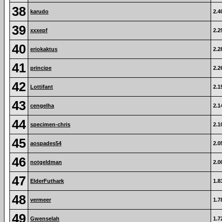
38
karudo
2.4
39
xxxepf
2.2
40
eriokaktus
2.2
41
principe
2.2
42
Lottifant
2.1
43
cengelha
2.1
44
specimen-chris
2.1
45
aospades54
2.0
46
notgeldman
2.0
47
ElderFuthark
1.8
48
vermeer
1.7
49
Gwenselah
1.7