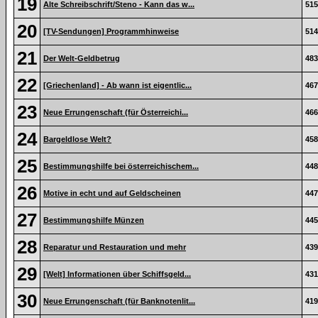
19
Alte Schreibschrift/Steno - Kann das w...
515
20
[TV-Sendungen] Programmhinweise
514
21
Der Welt-Geldbetrug
483
22
[Griechenland] - Ab wann ist eigentlic...
467
23
Neue Errungenschaft (für Österreichi...
466
24
Bargeldlose Welt?
458
25
Bestimmungshilfe bei österreichischem...
448
26
Motive in echt und auf Geldscheinen
447
27
Bestimmungshilfe Münzen
445
28
Reparatur und Restauration und mehr
439
29
[Welt] Informationen über Schiffsgeld...
431
30
Neue Errungenschaft (für Banknotenlit...
419