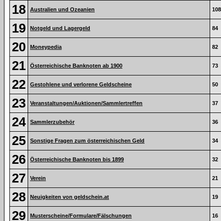
18
Australien und Ozeanien
108
19
Notgeld und Lagergeld
84
20
Moneypedia
82
21
Österreichische Banknoten ab 1900
73
22
Gestohlene und verlorene Geldscheine
50
23
Veranstaltungen/Auktionen/Sammlertreffen
37
24
Sammlerzubehör
36
25
Sonstige Fragen zum österreichischen Geld
34
26
Österreichische Banknoten bis 1899
32
27
Verein
21
28
Neuigkeiten von geldschein.at
19
29
Musterscheine/Formulare/Fälschungen
16