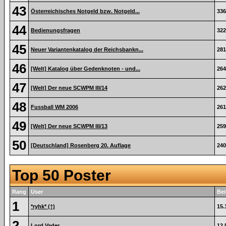
43
Österreichisches Notgeld bzw. Notgeld...
336
44
Bedienungsfragen
322
45
Neuer Variantenkatalog der Reichsbankn...
281
46
[Welt] Katalog über Gedenknoten - und...
264
47
[Welt] Der neue SCWPM III/14
262
48
Fussball WM 2006
261
49
[Welt] Der neue SCWPM III/13
259
50
[Deutschland] Rosenberg 20. Auflage
240
Top 50 Poster
Rang
User
Bei
1
*ryhk* (†)
15.
2
Lord Vader
12.