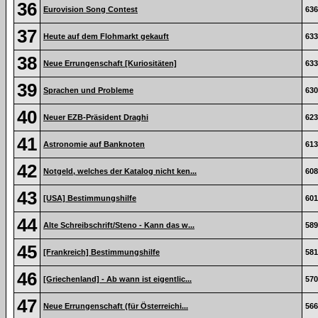
36
Eurovision Song Contest
636
37
Heute auf dem Flohmarkt gekauft
633
38
Neue Errungenschaft [Kuriositäten]
633
39
Sprachen und Probleme
630
40
Neuer EZB-Präsident Draghi
623
41
Astronomie auf Banknoten
613
42
Notgeld, welches der Katalog nicht ken...
608
43
[USA] Bestimmungshilfe
601
44
Alte Schreibschrift/Steno - Kann das w...
589
45
[Frankreich] Bestimmungshilfe
581
46
[Griechenland] - Ab wann ist eigentlic...
570
47
Neue Errungenschaft (für Österreichi...
566