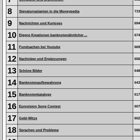
8
Signaturvarianten in die Moneypedia
733
9
Nachrichten und Kurioses
694
10
Eigene Kreationen banknotenähnlicher ...
674
11
Fundsachen bei Youtube
669
12
Nachträge und Ergänzungen
656
13
Schöne Bilder
648
14
Banknotenaufbewahrung
643
15
Banknotenkataloge
617
16
Eurovision Song Contest
607
17
Geld-Witze
602
18
Sprachen und Probleme
586