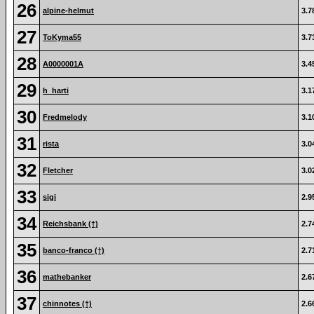
26
alpine-helmut
3.7
27
ToKyma55
3.7
28
A0000001A
3.4
29
h_harti
3.1
30
Fredmelody
3.1
31
rista
3.0
32
Fletcher
3.0
33
sigi
2.9
34
Reichsbank (†)
2.7
35
banco-franco (†)
2.7
36
mathebanker
2.6
37
chinnotes (†)
2.6