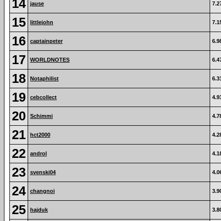
14
jause
7.2
15
littlejohn
7.1
16
captainpeter
6.9
17
WORLDNOTES
6.4
18
Notaphilist
6.3
19
cebcollect
4.9
20
Schimmi
4.7
21
hct2000
4.2
22
androl
4.1
23
svenski04
4.0
24
changnoi
3.9
25
hajduk
3.8