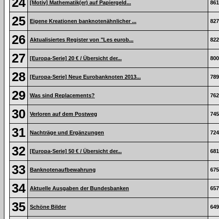
24
[Motiv] Mathematik(er) auf Papiergeld...
861
25
Eigene Kreationen banknotenähnlicher ...
827
26
Aktualisiertes Register von "Les eurob...
822
27
[Europa-Serie] 20 € / Übersicht der...
800
28
[Europa-Serie] Neue Eurobanknoten 2013...
789
29
Was sind Replacements?
762
30
Verloren auf dem Postweg
745
31
Nachträge und Ergänzungen
724
32
[Europa-Serie] 50 € / Übersicht der...
681
33
Banknotenaufbewahrung
675
34
Aktuelle Ausgaben der Bundesbanken
657
35
Schöne Bilder
649