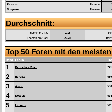
Gestern:
Themen:
Vorgestern:
Themen:
Durchschnitt:
Themen pro Tag:
1,18
Bei
Themen pro User:
26,34
Beit
Top 50 Foren mit den meiste
Rang
Forum
Th
1
Deutsches Reich
741
2
Europa
589
3
Asien
556
4
Notgeld
514
5
Literatur
511