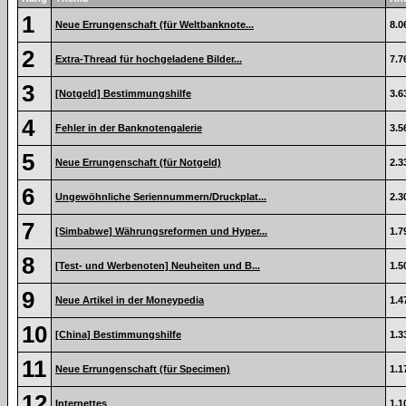
1
Neue Errungenschaft (für Weltbanknote...
8.0
2
Extra-Thread für hochgeladene Bilder...
7.7
3
[Notgeld] Bestimmungshilfe
3.6
4
Fehler in der Banknotengalerie
3.5
5
Neue Errungenschaft (für Notgeld)
2.3
6
Ungewöhnliche Seriennummern/Druckplat...
2.3
7
[Simbabwe] Währungsreformen und Hyper...
1.7
8
[Test- und Werbenoten] Neuheiten und B...
1.5
9
Neue Artikel in der Moneypedia
1.4
10
[China] Bestimmungshilfe
1.3
11
Neue Errungenschaft (für Specimen)
1.1
12
Internettes
1.1