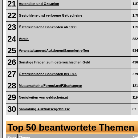
21
Australien und Ozeanien
1.8
22
Gestohlene und verlorene Geldscheine
1.7
23
Österreichische Banknoten ab 1900
1.2
24
Verein
882
25
Veranstaltungen/Auktionen/Sammlertreffen
534
26
Sonstige Fragen zum österreichischen Geld
436
27
Österreichische Banknoten bis 1899
379
28
Musterscheine/Formulare/Fälschungen
121
29
Neuigkeiten von geldschein.at
119
30
Sammlung Auktionsergebnisse
63
Top 50 beantwortete Themen
Rang
Thema
An