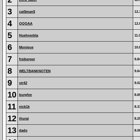
3
cat$man$
12.
4
QQQAA
12.
5
Huehnerbla
11.
6
Monique
10.
7
freiberger
9.8
8
WELTBANKNOTEN
9.6
9
str42
9.0
10
burgfee
8.6
11
nick1k
8.3
12
thurai
8.2
13
dado
8.0