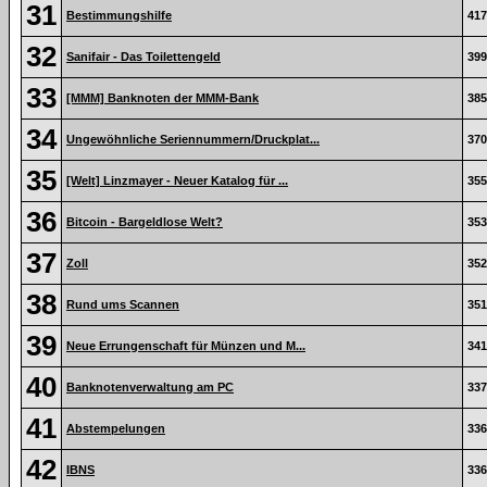
31
Bestimmungshilfe
417
32
Sanifair - Das Toilettengeld
399
33
[MMM] Banknoten der MMM-Bank
385
34
Ungewöhnliche Seriennummern/Druckplat...
370
35
[Welt] Linzmayer - Neuer Katalog für ...
355
36
Bitcoin - Bargeldlose Welt?
353
37
Zoll
352
38
Rund ums Scannen
351
39
Neue Errungenschaft für Münzen und M...
341
40
Banknotenverwaltung am PC
337
41
Abstempelungen
336
42
IBNS
336