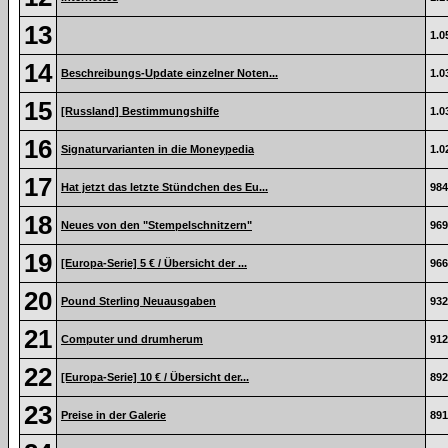
13
1.0
14
Beschreibungs-Update einzelner Noten...
1.0
15
[Russland] Bestimmungshilfe
1.0
16
Signaturvarianten in die Moneypedia
1.0
17
Hat jetzt das letzte Stündchen des Eu...
984
18
Neues von den "Stempelschnitzern"
969
19
[Europa-Serie] 5 € / Übersicht der ...
966
20
Pound Sterling Neuausgaben
932
21
Computer und drumherum
912
22
[Europa-Serie] 10 € / Übersicht der...
892
23
Preise in der Galerie
891