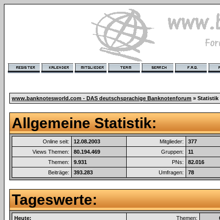
www.banknotesworld.com - DAS deutschsprachige Banknotenforum
» Statistik
Allgemeine Statistik:
Online seit:
12.08.2003
Mitglieder:
377
Views Themen:
80.194.469
Gruppen:
11
Themen:
9.931
PNs:
82.016
Beiträge:
393.283
Umfragen:
78
Tageswerte:
Heute:
Themen: