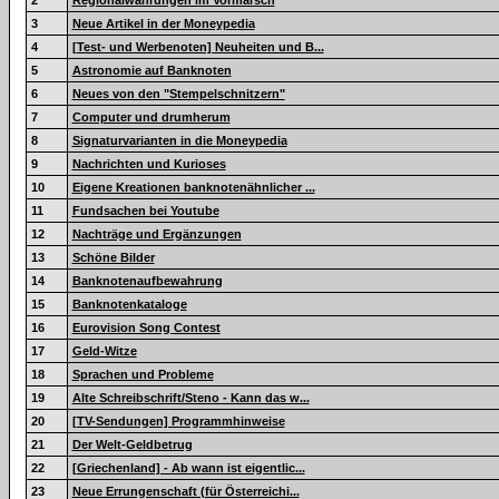
2
Regionalwährungen im Vormarsch
3
Neue Artikel in der Moneypedia
4
[Test- und Werbenoten] Neuheiten und B...
5
Astronomie auf Banknoten
6
Neues von den "Stempelschnitzern"
7
Computer und drumherum
8
Signaturvarianten in die Moneypedia
9
Nachrichten und Kurioses
10
Eigene Kreationen banknotenähnlicher ...
11
Fundsachen bei Youtube
12
Nachträge und Ergänzungen
13
Schöne Bilder
14
Banknotenaufbewahrung
15
Banknotenkataloge
16
Eurovision Song Contest
17
Geld-Witze
18
Sprachen und Probleme
19
Alte Schreibschrift/Steno - Kann das w...
20
[TV-Sendungen] Programmhinweise
21
Der Welt-Geldbetrug
22
[Griechenland] - Ab wann ist eigentlic...
23
Neue Errungenschaft (für Österreichi...