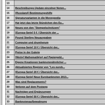
13
14
Beschreibungs-Update einzelner Noten...
15
[Russland] Bestimmungshilfe
16
Signaturvarianten in die Moneypedia
17
Hat jetzt das letzte Stündchen des Eu...
18
Neues von den "Stempelschnitzern"
19
[Europa-Serie] 5 € / Übersicht der ...
20
Pound Sterling Neuausgaben
21
Computer und drumherum
22
[Europa-Serie] 10 € / Übersicht der...
23
Preise in der Galerie
24
[Motiv] Mathematik(er) auf Papiergeld...
25
Eigene Kreationen banknotenähnlicher ...
26
Aktualisiertes Register von "Les eurob...
27
[Europa-Serie] 20 € / Übersicht der...
28
[Europa-Serie] Neue Eurobanknoten 2013...
29
Was sind Replacements?
30
Verloren auf dem Postweg
31
Nachträge und Ergänzungen
32
[Europa-Serie] 50 € / Übersicht der...
33
Banknotenaufbewahrung