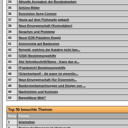
34
Aktuelle Ausgaben der Bundesbanken
35
Schöne Bilder
36
Eurovision Song Contest
37
Heute auf dem Flohmarkt gekauft
38
Neue Errungenschaft [Kuriositäten]
39
Sprachen und Probleme
40
Neuer EZB-Präsident Draghi
41
Astronomie auf Banknoten
42
Notgeld, welches der Katalog nicht ken...
43
[USA] Bestimmungshilfe
44
Alte Schreibschrift/Steno - Kann das w...
45
[Frankreich] Bestimmungshilfe
46
[Griechenland] - Ab wann ist eigentlic...
47
Neue Errungenschaft (für Österreichi...
48
Banknotenbetrachtungen und Design von ...
49
Nachrichten und Kurioses
50
Bargeldlose Welt?
Top 50 besuchte Themen
Rang
Thema
1
Internettes