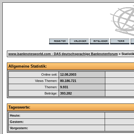
www.banknotesworld.com - DAS deutschsprachige Banknotenforum
» Statisti
Allgemeine Statistik:
Online seit:
12.08.2003
Views Themen:
80.186.721
Themen:
9.931
Beiträge:
393.282
Tageswerte:
Heute:
Gestern:
Vorgestern: