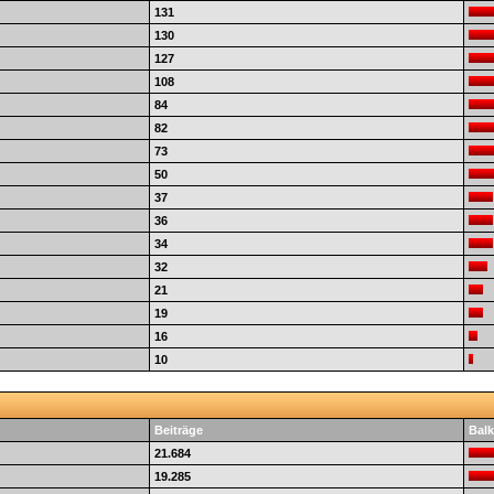
131
130
127
108
84
82
73
50
37
36
34
32
21
19
16
10
Beiträge
Balk
21.684
19.285