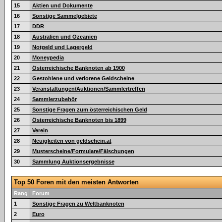
15
Aktien und Dokumente
16
Sonstige Sammelgebiete
17
DDR
18
Australien und Ozeanien
19
Notgeld und Lagergeld
20
Moneypedia
21
Österreichische Banknoten ab 1900
22
Gestohlene und verlorene Geldscheine
23
Veranstaltungen/Auktionen/Sammlertreffen
24
Sammlerzubehör
25
Sonstige Fragen zum österreichischen Geld
26
Österreichische Banknoten bis 1899
27
Verein
28
Neuigkeiten von geldschein.at
29
Musterscheine/Formulare/Fälschungen
30
Sammlung Auktionsergebnisse
Top 50 Foren mit den meisten Antworten
Rang
Forum
1
Sonstige Fragen zu Weltbanknoten
2
Euro