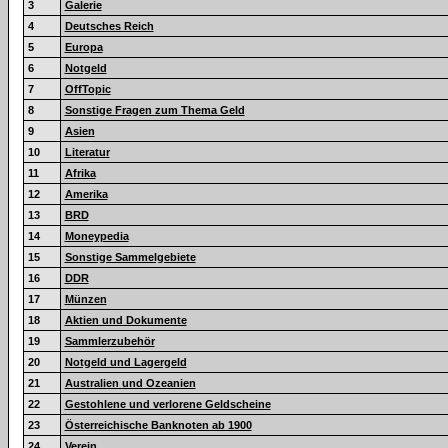
3
Galerie
4
Deutsches Reich
5
Europa
6
Notgeld
7
OffTopic
8
Sonstige Fragen zum Thema Geld
9
Asien
10
Literatur
11
Afrika
12
Amerika
13
BRD
14
Moneypedia
15
Sonstige Sammelgebiete
16
DDR
17
Münzen
18
Aktien und Dokumente
19
Sammlerzubehör
20
Notgeld und Lagergeld
21
Australien und Ozeanien
22
Gestohlene und verlorene Geldscheine
23
Österreichische Banknoten ab 1900
24
Verein