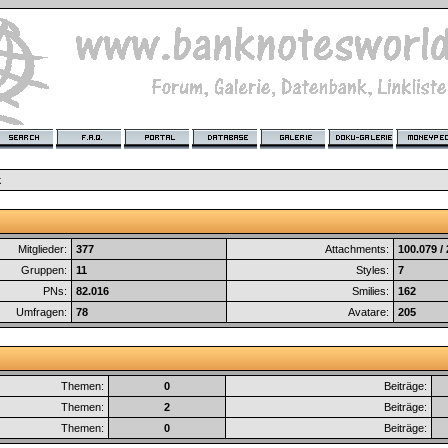
k
Mitglieder:
377
Attachments:
100.079 /
Gruppen:
11
Styles:
7
PNs:
82.016
Smilies:
162
Umfragen:
78
Avatare:
205
Themen:
0
Beiträge:
Themen:
2
Beiträge:
Themen:
0
Beiträge: