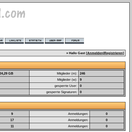
» Hallo Gast [
Anmelden
|
Registrieren
]
 24,29 GB
Mitglieder (m):
246
Mitglieder (w):
9
gesperrte User:
0
gesperrte Signaturen:
0
9
Anmeldungen:
0
17
Anmeldungen:
0
11
Anmeldungen:
0