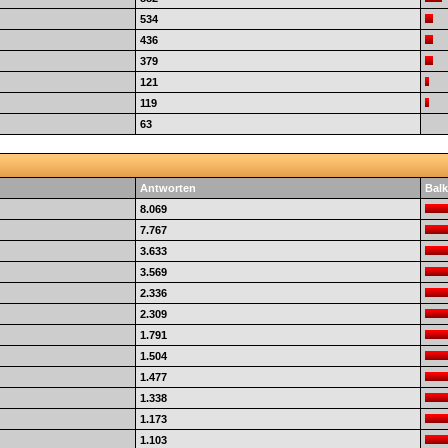
534
436
379
121
119
63
Antworten
Balk
8.069
7.767
3.633
3.569
2.336
2.309
1.791
1.504
1.477
1.338
1.173
1.103