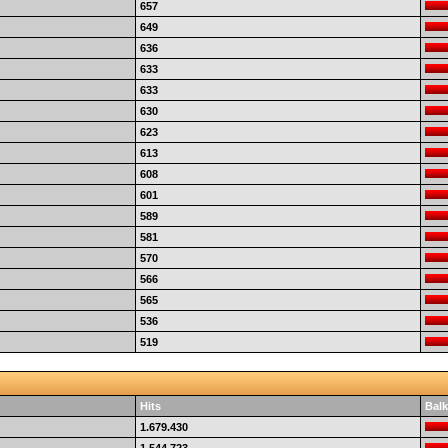
657
649
636
633
633
630
623
613
608
601
589
581
570
566
565
536
519
Hits
Balk
1.679.430