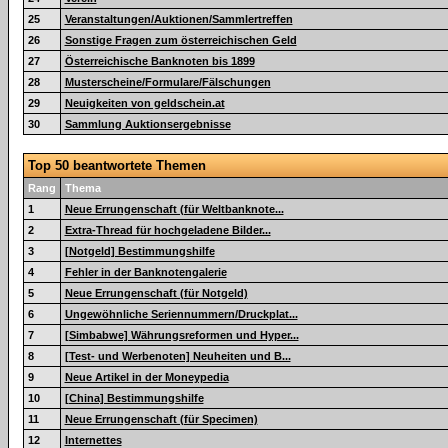
25
Veranstaltungen/Auktionen/Sammlertreffen
26
Sonstige Fragen zum österreichischen Geld
27
Österreichische Banknoten bis 1899
28
Musterscheine/Formulare/Fälschungen
29
Neuigkeiten von geldschein.at
30
Sammlung Auktionsergebnisse
Top 50 beantwortete Themen
Rang
Thema
1
Neue Errungenschaft (für Weltbanknote...
2
Extra-Thread für hochgeladene Bilder...
3
[Notgeld] Bestimmungshilfe
4
Fehler in der Banknotengalerie
5
Neue Errungenschaft (für Notgeld)
6
Ungewöhnliche Seriennummern/Druckplat...
7
[Simbabwe] Währungsreformen und Hyper...
8
[Test- und Werbenoten] Neuheiten und B...
9
Neue Artikel in der Moneypedia
10
[China] Bestimmungshilfe
11
Neue Errungenschaft (für Specimen)
12
Internettes