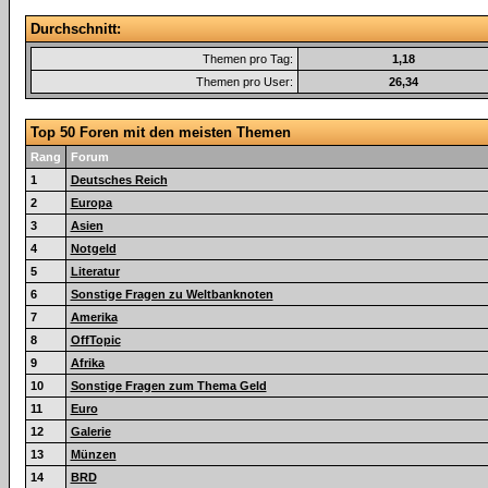
Durchschnitt:
Themen pro Tag:
1,18
Themen pro User:
26,34
Top 50 Foren mit den meisten Themen
Rang
Forum
1
Deutsches Reich
2
Europa
3
Asien
4
Notgeld
5
Literatur
6
Sonstige Fragen zu Weltbanknoten
7
Amerika
8
OffTopic
9
Afrika
10
Sonstige Fragen zum Thema Geld
11
Euro
12
Galerie
13
Münzen
14
BRD