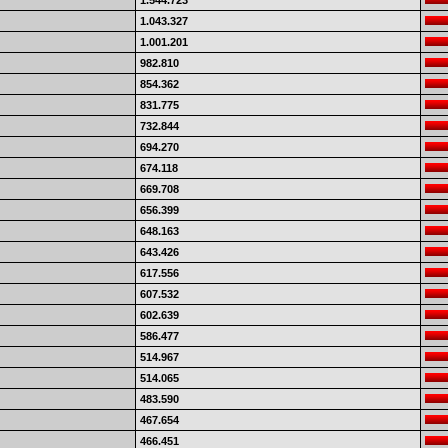
1.544.723
1.043.327
1.001.201
982.810
854.362
831.775
732.844
694.270
674.118
669.708
656.399
648.163
643.426
617.556
607.532
602.639
586.477
514.967
514.065
483.590
467.654
466.451