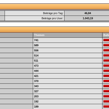
Beiträge pro Tag:
46,84
Beiträge pro User:
1.043,19
Themen
Balk
741
589
556
514
511
473
444
421
370
343
327
203
192
189