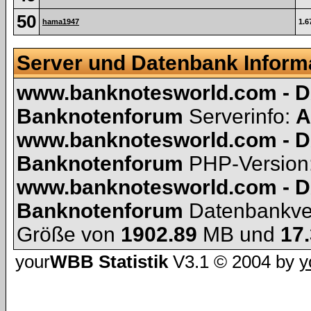
50
hama1947
1.6
Server und Datenbank Inform
www.banknotesworld.com - D
Banknotenforum
Serverinfo:
A
www.banknotesworld.com - D
Banknotenforum
PHP-Version
www.banknotesworld.com - D
Banknotenforum
Datenbankve
Größe von
1902.89
MB und
17
your
WBB Statistik
V3.1 © 2004 by
y