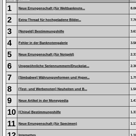
1
Neue Errungenschaft (für Weltbanknote...
8.0
2
Extra-Thread für hochgeladene Bilder...
7.7
3
[Notgeld] Bestimmungshilfe
3.6
4
Fehler in der Banknotengalerie
3.5
5
Neue Errungenschaft (für Notgeld)
2.3
6
Ungewöhnliche Seriennummern/Druckplat...
2.3
7
[Simbabwe] Währungsreformen und Hyper...
1.7
8
[Test- und Werbenoten] Neuheiten und B...
1.5
9
Neue Artikel in der Moneypedia
1.4
10
[China] Bestimmungshilfe
1.3
11
Neue Errungenschaft (für Specimen)
1.1
12
Internettes
1.1