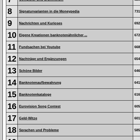
8
Signaturvarianten in die Moneypedia
731
9
Nachrichten und Kurioses
692
10
Eigene Kreationen banknotenähnlicher ...
672
11
Fundsachen bei Youtube
668
12
Nachträge und Ergänzungen
654
13
Schöne Bilder
646
14
Banknotenaufbewahrung
641
15
Banknotenkataloge
616
16
Eurovision Song Contest
605
17
Geld-Witze
601
18
Sprachen und Probleme
585