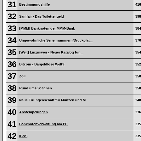
31
Bestimmungshilfe
416
32
Sanifair - Das Toilettengeld
398
33
[MMM] Banknoten der MMM-Bank
384
34
Ungewöhnliche Seriennummern/Druckplat...
370
35
[Welt] Linzmayer - Neuer Katalog für ...
354
36
Bitcoin - Bargeldlose Welt?
352
37
Zoll
350
38
Rund ums Scannen
350
39
Neue Errungenschaft für Münzen und M...
340
40
Abstempelungen
336
41
Banknotenverwaltung am PC
335
42
IBNS
335