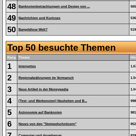
48
Banknotenbetrachtungen und Design von ...
565
49
Nachrichten und Kurioses
536
50
Bargeldlose Welt?
519
Top 50 besuchte Themen
Rang
Thema
Hit
1
Internettes
1.6
2
Regionalwährungen im Vormarsch
1.5
3
Neue Artikel in der Moneypedia
1.0
4
[Test- und Werbenoten] Neuheiten und B...
998
5
Astronomie auf Banknoten
981
6
Neues von den "Stempelschnitzern"
852
7
Computer und drumherum
829