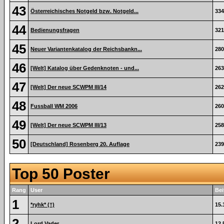
43
Österreichisches Notgeld bzw. Notgeld...
334
44
Bedienungsfragen
321
45
Neuer Variantenkatalog der Reichsbankn...
280
46
[Welt] Katalog über Gedenknoten - und...
263
47
[Welt] Der neue SCWPM III/14
262
48
Fussball WM 2006
260
49
[Welt] Der neue SCWPM III/13
258
50
[Deutschland] Rosenberg 20. Auflage
239
Top 50 Poster
Rang
User
Bei
1
*ryhk* (†)
15.
2
Lord Vader
12.