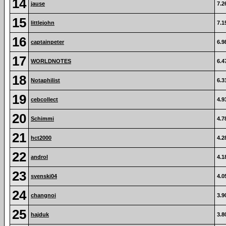
14
jause
7.2
15
littlejohn
7.1
16
captainpeter
6.9
17
WORLDNOTES
6.4
18
Notaphilist
6.3
19
cebcollect
4.9
20
Schimmi
4.7
21
hct2000
4.2
22
androl
4.1
23
svenski04
4.0
24
changnoi
3.9
25
hajduk
3.8