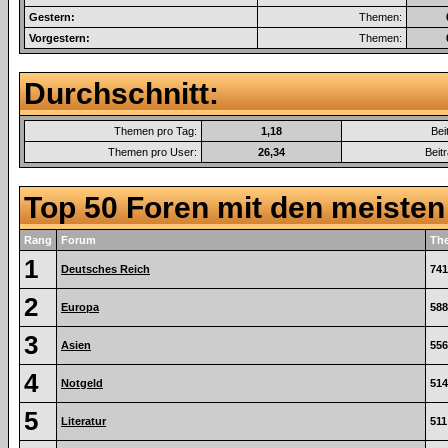
Gestern:
Themen:
Vorgestern:
Themen:
Durchschnitt:
Themen pro Tag:
1,18
Bei
Themen pro User:
26,34
Beit
Top 50 Foren mit den meiste
Rang
Forum
Th
1
Deutsches Reich
741
2
Europa
588
3
Asien
556
4
Notgeld
514
5
Literatur
511