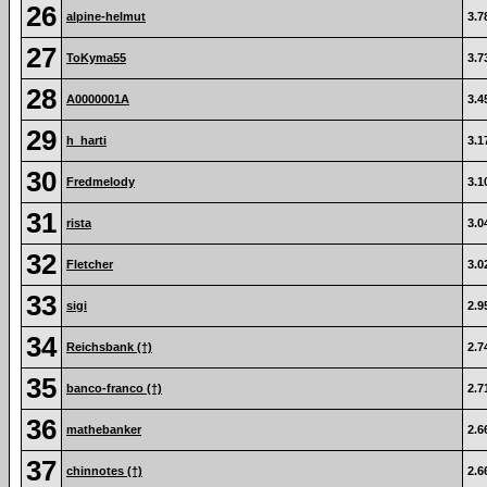
26
alpine-helmut
3.7
27
ToKyma55
3.7
28
A0000001A
3.4
29
h_harti
3.1
30
Fredmelody
3.1
31
rista
3.0
32
Fletcher
3.0
33
sigi
2.9
34
Reichsbank (†)
2.7
35
banco-franco (†)
2.7
36
mathebanker
2.6
37
chinnotes (†)
2.6