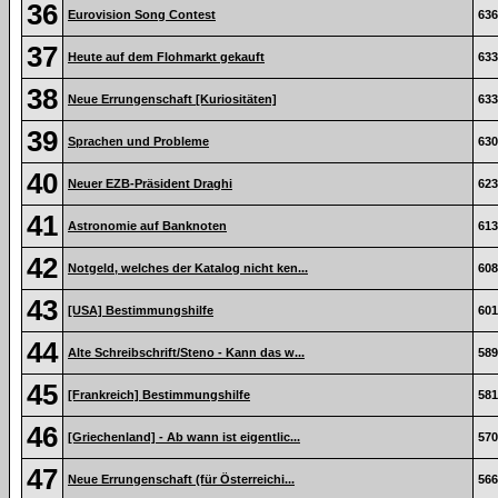
36
Eurovision Song Contest
636
37
Heute auf dem Flohmarkt gekauft
633
38
Neue Errungenschaft [Kuriositäten]
633
39
Sprachen und Probleme
630
40
Neuer EZB-Präsident Draghi
623
41
Astronomie auf Banknoten
613
42
Notgeld, welches der Katalog nicht ken...
608
43
[USA] Bestimmungshilfe
601
44
Alte Schreibschrift/Steno - Kann das w...
589
45
[Frankreich] Bestimmungshilfe
581
46
[Griechenland] - Ab wann ist eigentlic...
570
47
Neue Errungenschaft (für Österreichi...
566