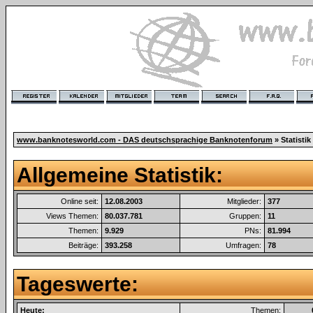
www.banknotesworld.com - DAS deutschsprachige Banknotenforum
» Statistik
Allgemeine Statistik:
Online seit:
12.08.2003
Mitglieder:
377
Views Themen:
80.037.781
Gruppen:
11
Themen:
9.929
PNs:
81.994
Beiträge:
393.258
Umfragen:
78
Tageswerte:
Heute:
Themen: