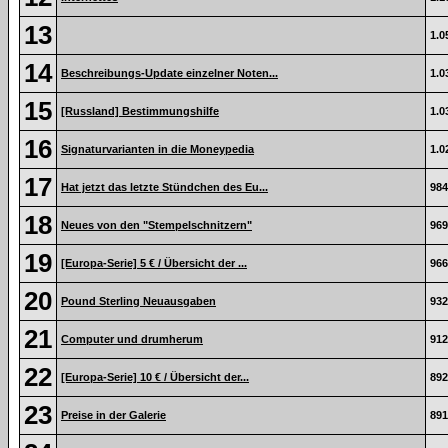
13
1.0
14
Beschreibungs-Update einzelner Noten...
1.0
15
[Russland] Bestimmungshilfe
1.0
16
Signaturvarianten in die Moneypedia
1.0
17
Hat jetzt das letzte Stündchen des Eu...
984
18
Neues von den "Stempelschnitzern"
969
19
[Europa-Serie] 5 € / Übersicht der ...
966
20
Pound Sterling Neuausgaben
932
21
Computer und drumherum
912
22
[Europa-Serie] 10 € / Übersicht der...
892
23
Preise in der Galerie
891