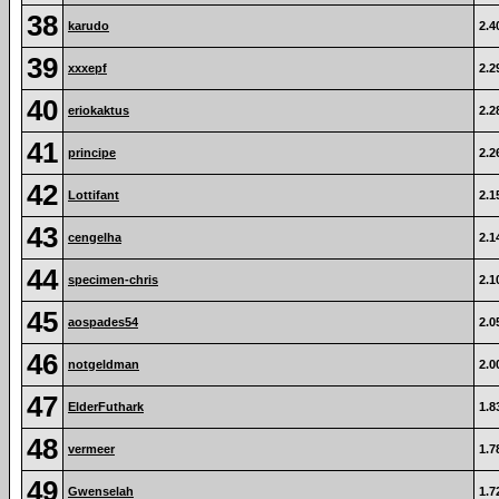
38
karudo
2.4
39
xxxepf
2.2
40
eriokaktus
2.2
41
principe
2.2
42
Lottifant
2.1
43
cengelha
2.1
44
specimen-chris
2.1
45
aospades54
2.0
46
notgeldman
2.0
47
ElderFuthark
1.8
48
vermeer
1.7
49
Gwenselah
1.7