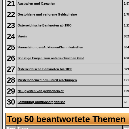
21
Australien und Ozeanien
1.8
22
Gestohlene und verlorene Geldscheine
1.7
23
Österreichische Banknoten ab 1900
1.2
24
Verein
882
25
Veranstaltungen/Auktionen/Sammlertreffen
534
26
Sonstige Fragen zum österreichischen Geld
436
27
Österreichische Banknoten bis 1899
379
28
Musterscheine/Formulare/Fälschungen
121
29
Neuigkeiten von geldschein.at
119
30
Sammlung Auktionsergebnisse
63
Top 50 beantwortete Themen
Rang
Thema
An