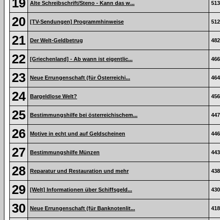
19
Alte Schreibschrift/Steno - Kann das w...
513
20
[TV-Sendungen] Programmhinweise
512
21
Der Welt-Geldbetrug
482
22
[Griechenland] - Ab wann ist eigentlic...
466
23
Neue Errungenschaft (für Österreichi...
464
24
Bargeldlose Welt?
456
25
Bestimmungshilfe bei österreichischem...
447
26
Motive in echt und auf Geldscheinen
446
27
Bestimmungshilfe Münzen
443
28
Reparatur und Restauration und mehr
438
29
[Welt] Informationen über Schiffsgeld...
430
30
Neue Errungenschaft (für Banknotenlit...
418