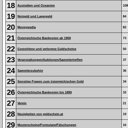
18
Australien und Ozeanien
108
19
Notgeld und Lagergeld
84
20
Moneypedia
82
21
Österreichische Banknoten ab 1900
73
22
Gestohlene und verlorene Geldscheine
50
23
Veranstaltungen/Auktionen/Sammlertreffen
37
24
Sammlerzubehör
36
25
Sonstige Fragen zum österreichischen Geld
34
26
Österreichische Banknoten bis 1899
32
27
Verein
21
28
Neuigkeiten von geldschein.at
19
29
Musterscheine/Formulare/Fälschungen
16