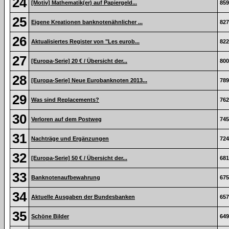
24
[Motiv] Mathematik(er) auf Papiergeld...
859
25
Eigene Kreationen banknotenähnlicher ...
827
26
Aktualisiertes Register von "Les eurob...
822
27
[Europa-Serie] 20 € / Übersicht der...
800
28
[Europa-Serie] Neue Eurobanknoten 2013...
789
29
Was sind Replacements?
762
30
Verloren auf dem Postweg
745
31
Nachträge und Ergänzungen
724
32
[Europa-Serie] 50 € / Übersicht der...
681
33
Banknotenaufbewahrung
675
34
Aktuelle Ausgaben der Bundesbanken
657
35
Schöne Bilder
649