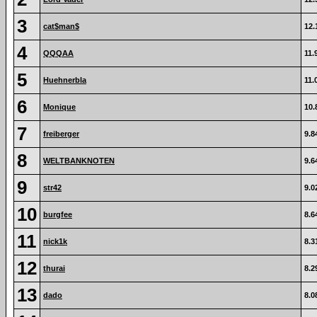
3
cat$man$
12.
4
QQQAA
11.
5
Huehnerbla
11.
6
Monique
10.
7
freiberger
9.8
8
WELTBANKNOTEN
9.6
9
str42
9.0
10
burgfee
8.6
11
nick1k
8.3
12
thurai
8.2
13
dado
8.0