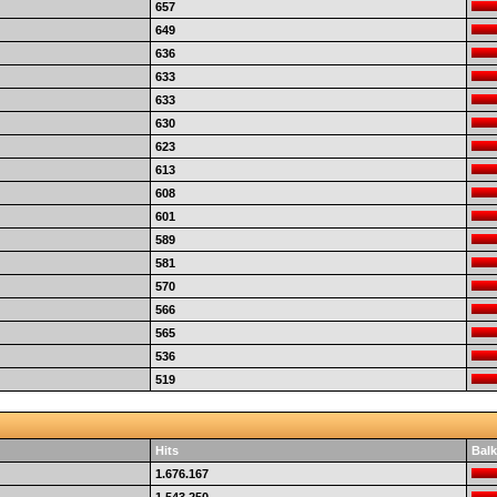
657
649
636
633
633
630
623
613
608
601
589
581
570
566
565
536
519
Hits
Balk
1.676.167