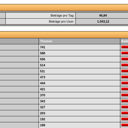
Beiträge pro Tag:
46,84
Beiträge pro User:
1.043,12
Themen
Balk
741
588
556
514
511
473
444
421
370
343
327
203
192
189