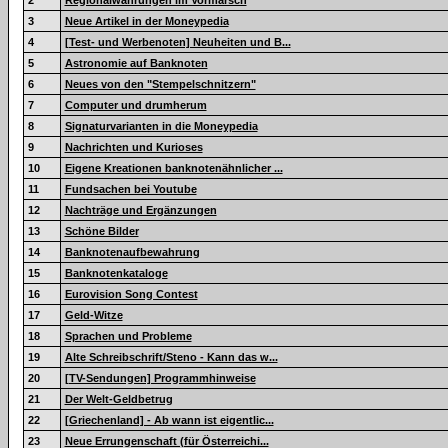
2
Regionalwährungen im Vormarsch
3
Neue Artikel in der Moneypedia
4
[Test- und Werbenoten] Neuheiten und B...
5
Astronomie auf Banknoten
6
Neues von den "Stempelschnitzern"
7
Computer und drumherum
8
Signaturvarianten in die Moneypedia
9
Nachrichten und Kurioses
10
Eigene Kreationen banknotenähnlicher ...
11
Fundsachen bei Youtube
12
Nachträge und Ergänzungen
13
Schöne Bilder
14
Banknotenaufbewahrung
15
Banknotenkataloge
16
Eurovision Song Contest
17
Geld-Witze
18
Sprachen und Probleme
19
Alte Schreibschrift/Steno - Kann das w...
20
[TV-Sendungen] Programmhinweise
21
Der Welt-Geldbetrug
22
[Griechenland] - Ab wann ist eigentlic...
23
Neue Errungenschaft (für Österreichi...