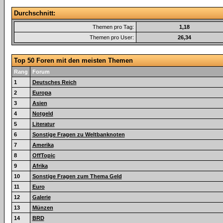
Durchschnitt:
Themen pro Tag:
1,18
Themen pro User:
26,34
Top 50 Foren mit den meisten Themen
Rang
Forum
1
Deutsches Reich
2
Europa
3
Asien
4
Notgeld
5
Literatur
6
Sonstige Fragen zu Weltbanknoten
7
Amerika
8
OffTopic
9
Afrika
10
Sonstige Fragen zum Thema Geld
11
Euro
12
Galerie
13
Münzen
14
BRD