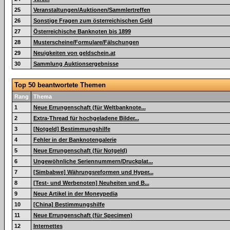
25
Veranstaltungen/Auktionen/Sammlertreffen
26
Sonstige Fragen zum österreichischen Geld
27
Österreichische Banknoten bis 1899
28
Musterscheine/Formulare/Fälschungen
29
Neuigkeiten von geldschein.at
30
Sammlung Auktionsergebnisse
Top 50 beantwortete Themen
Rang
Thema
1
Neue Errungenschaft (für Weltbanknote...
2
Extra-Thread für hochgeladene Bilder...
3
[Notgeld] Bestimmungshilfe
4
Fehler in der Banknotengalerie
5
Neue Errungenschaft (für Notgeld)
6
Ungewöhnliche Seriennummern/Druckplat...
7
[Simbabwe] Währungsreformen und Hyper...
8
[Test- und Werbenoten] Neuheiten und B...
9
Neue Artikel in der Moneypedia
10
[China] Bestimmungshilfe
11
Neue Errungenschaft (für Specimen)
12
Internettes