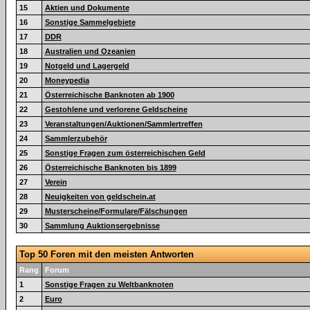
15
Aktien und Dokumente
16
Sonstige Sammelgebiete
17
DDR
18
Australien und Ozeanien
19
Notgeld und Lagergeld
20
Moneypedia
21
Österreichische Banknoten ab 1900
22
Gestohlene und verlorene Geldscheine
23
Veranstaltungen/Auktionen/Sammlertreffen
24
Sammlerzubehör
25
Sonstige Fragen zum österreichischen Geld
26
Österreichische Banknoten bis 1899
27
Verein
28
Neuigkeiten von geldschein.at
29
Musterscheine/Formulare/Fälschungen
30
Sammlung Auktionsergebnisse
Top 50 Foren mit den meisten Antworten
Rang
Forum
1
Sonstige Fragen zu Weltbanknoten
2
Euro