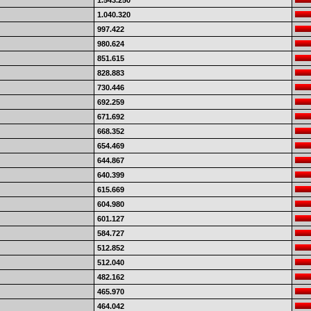
1.543.250
1.040.320
997.422
980.624
851.615
828.883
730.446
692.259
671.692
668.352
654.469
644.867
640.399
615.669
604.980
601.127
584.727
512.852
512.040
482.162
465.970
464.042