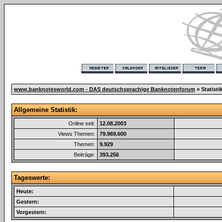
www.banknotesworld.com - DAS deutschsprachige Banknotenforum
» Statisti
Allgemeine Statistik:
Online seit:
12.08.2003
Views Themen:
79.969.600
Themen:
9.929
Beiträge:
393.256
Tageswerte:
Heute:
Gestern:
Vorgestern: