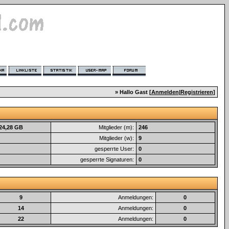
» Hallo Gast [
Anmelden
|
Registrieren
]
 24,28 GB
Mitglieder (m):
246
Mitglieder (w):
9
gesperrte User:
0
gesperrte Signaturen:
0
9
Anmeldungen:
0
14
Anmeldungen:
0
22
Anmeldungen:
0