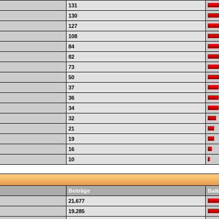
131
130
127
108
84
82
73
50
37
36
34
32
21
19
16
10
Beiträge
Balk
21.677
19.285