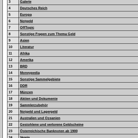
3
Galerie
4
Deutsches Reich
5
Europa
6
Notgeld
7
OffTopic
8
Sonstige Fragen zum Thema Geld
9
Asien
10
Literatur
11
Afrika
12
Amerika
13
BRD
14
Moneypedia
15
Sonstige Sammelgebiete
16
DDR
17
Münzen
18
Aktien und Dokumente
19
Sammlerzubehör
20
Notgeld und Lagergeld
21
Australien und Ozeanien
22
Gestohlene und verlorene Geldscheine
23
Österreichische Banknoten ab 1900
24
Verein