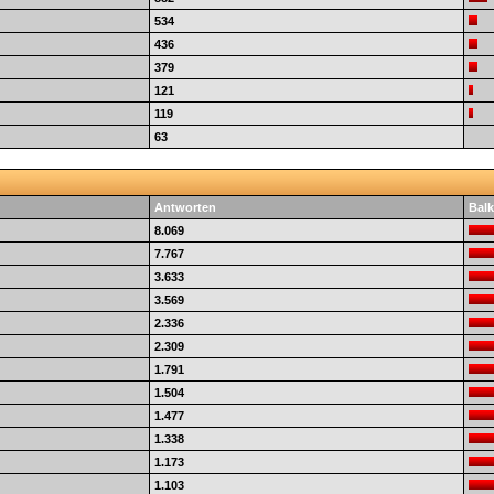
534
436
379
121
119
63
Antworten
Balk
8.069
7.767
3.633
3.569
2.336
2.309
1.791
1.504
1.477
1.338
1.173
1.103