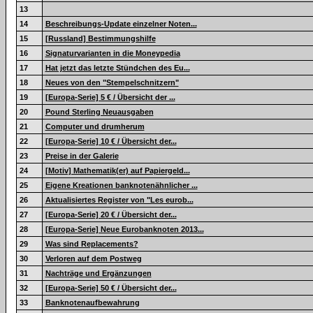
13
14
Beschreibungs-Update einzelner Noten...
15
[Russland] Bestimmungshilfe
16
Signaturvarianten in die Moneypedia
17
Hat jetzt das letzte Stündchen des Eu...
18
Neues von den "Stempelschnitzern"
19
[Europa-Serie] 5 € / Übersicht der ...
20
Pound Sterling Neuausgaben
21
Computer und drumherum
22
[Europa-Serie] 10 € / Übersicht der...
23
Preise in der Galerie
24
[Motiv] Mathematik(er) auf Papiergeld...
25
Eigene Kreationen banknotenähnlicher ...
26
Aktualisiertes Register von "Les eurob...
27
[Europa-Serie] 20 € / Übersicht der...
28
[Europa-Serie] Neue Eurobanknoten 2013...
29
Was sind Replacements?
30
Verloren auf dem Postweg
31
Nachträge und Ergänzungen
32
[Europa-Serie] 50 € / Übersicht der...
33
Banknotenaufbewahrung