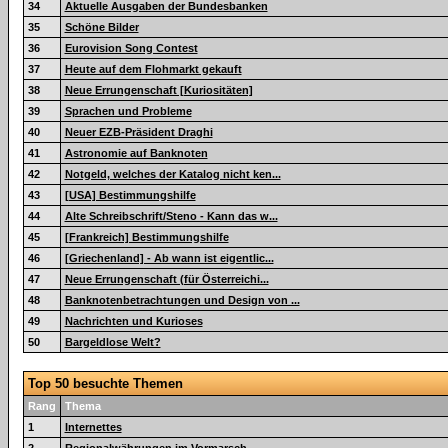
34
Aktuelle Ausgaben der Bundesbanken
35
Schöne Bilder
36
Eurovision Song Contest
37
Heute auf dem Flohmarkt gekauft
38
Neue Errungenschaft [Kuriositäten]
39
Sprachen und Probleme
40
Neuer EZB-Präsident Draghi
41
Astronomie auf Banknoten
42
Notgeld, welches der Katalog nicht ken...
43
[USA] Bestimmungshilfe
44
Alte Schreibschrift/Steno - Kann das w...
45
[Frankreich] Bestimmungshilfe
46
[Griechenland] - Ab wann ist eigentlic...
47
Neue Errungenschaft (für Österreichi...
48
Banknotenbetrachtungen und Design von ...
49
Nachrichten und Kurioses
50
Bargeldlose Welt?
Top 50 besuchte Themen
Rang
Thema
1
Internettes