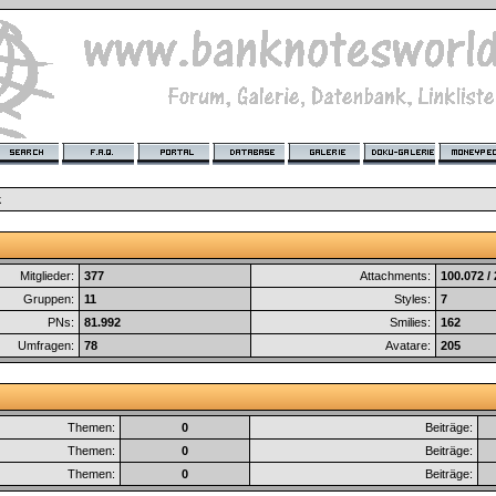
k
Mitglieder:
377
Attachments:
100.072 /
Gruppen:
11
Styles:
7
PNs:
81.992
Smilies:
162
Umfragen:
78
Avatare:
205
Themen:
0
Beiträge:
Themen:
0
Beiträge:
Themen:
0
Beiträge: