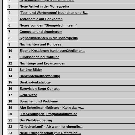
2
Regionalwährungen im Vormarsch
3
Neue Artikel in der Moneypedia
4
[Test- und Werbenoten] Neuheiten und B...
5
Astronomie auf Banknoten
6
Neues von den "Stempelschnitzern"
7
Computer und drumherum
8
Signaturvarianten in die Moneypedia
9
Nachrichten und Kurioses
10
Eigene Kreationen banknotenähnlicher ...
11
Fundsachen bei Youtube
12
Nachträge und Ergänzungen
13
Schöne Bilder
14
Banknotenaufbewahrung
15
Banknotenkataloge
16
Eurovision Song Contest
17
Geld-Witze
18
Sprachen und Probleme
19
Alte Schreibschrift/Steno - Kann das w...
20
[TV-Sendungen] Programmhinweise
21
Der Welt-Geldbetrug
22
[Griechenland] - Ab wann ist eigentlic...
23
Neue Errungenschaft (für Österreichi...