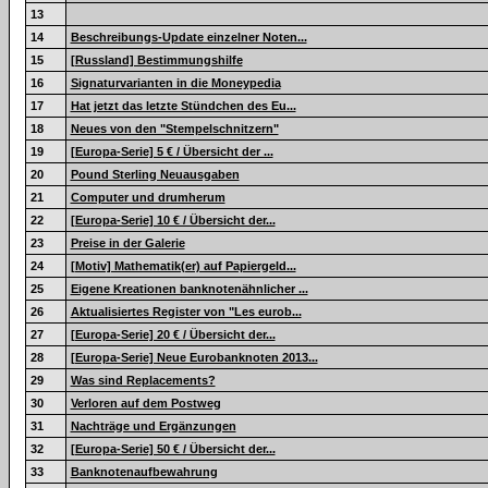
13
14
Beschreibungs-Update einzelner Noten...
15
[Russland] Bestimmungshilfe
16
Signaturvarianten in die Moneypedia
17
Hat jetzt das letzte Stündchen des Eu...
18
Neues von den "Stempelschnitzern"
19
[Europa-Serie] 5 € / Übersicht der ...
20
Pound Sterling Neuausgaben
21
Computer und drumherum
22
[Europa-Serie] 10 € / Übersicht der...
23
Preise in der Galerie
24
[Motiv] Mathematik(er) auf Papiergeld...
25
Eigene Kreationen banknotenähnlicher ...
26
Aktualisiertes Register von "Les eurob...
27
[Europa-Serie] 20 € / Übersicht der...
28
[Europa-Serie] Neue Eurobanknoten 2013...
29
Was sind Replacements?
30
Verloren auf dem Postweg
31
Nachträge und Ergänzungen
32
[Europa-Serie] 50 € / Übersicht der...
33
Banknotenaufbewahrung