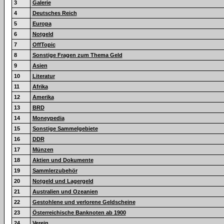
3
Galerie
4
Deutsches Reich
5
Europa
6
Notgeld
7
OffTopic
8
Sonstige Fragen zum Thema Geld
9
Asien
10
Literatur
11
Afrika
12
Amerika
13
BRD
14
Moneypedia
15
Sonstige Sammelgebiete
16
DDR
17
Münzen
18
Aktien und Dokumente
19
Sammlerzubehör
20
Notgeld und Lagergeld
21
Australien und Ozeanien
22
Gestohlene und verlorene Geldscheine
23
Österreichische Banknoten ab 1900
24
Verein