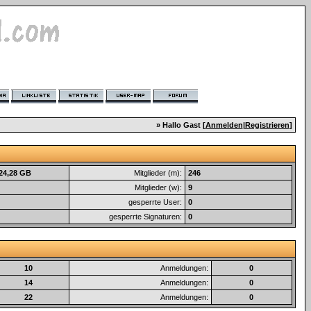
» Hallo Gast [
Anmelden
|
Registrieren
]
 24,28 GB
Mitglieder (m):
246
Mitglieder (w):
9
gesperrte User:
0
gesperrte Signaturen:
0
10
Anmeldungen:
0
14
Anmeldungen:
0
22
Anmeldungen:
0