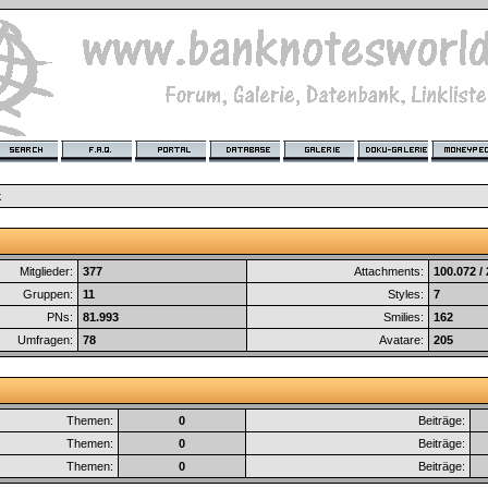
k
Mitglieder:
377
Attachments:
100.072 /
Gruppen:
11
Styles:
7
PNs:
81.993
Smilies:
162
Umfragen:
78
Avatare:
205
Themen:
0
Beiträge:
Themen:
0
Beiträge:
Themen:
0
Beiträge: