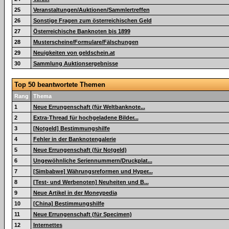
25
Veranstaltungen/Auktionen/Sammlertreffen
26
Sonstige Fragen zum österreichischen Geld
27
Österreichische Banknoten bis 1899
28
Musterscheine/Formulare/Fälschungen
29
Neuigkeiten von geldschein.at
30
Sammlung Auktionsergebnisse
Top 50 beantwortete Themen
Rang
Thema
1
Neue Errungenschaft (für Weltbanknote...
2
Extra-Thread für hochgeladene Bilder...
3
[Notgeld] Bestimmungshilfe
4
Fehler in der Banknotengalerie
5
Neue Errungenschaft (für Notgeld)
6
Ungewöhnliche Seriennummern/Druckplat...
7
[Simbabwe] Währungsreformen und Hyper...
8
[Test- und Werbenoten] Neuheiten und B...
9
Neue Artikel in der Moneypedia
10
[China] Bestimmungshilfe
11
Neue Errungenschaft (für Specimen)
12
Internettes