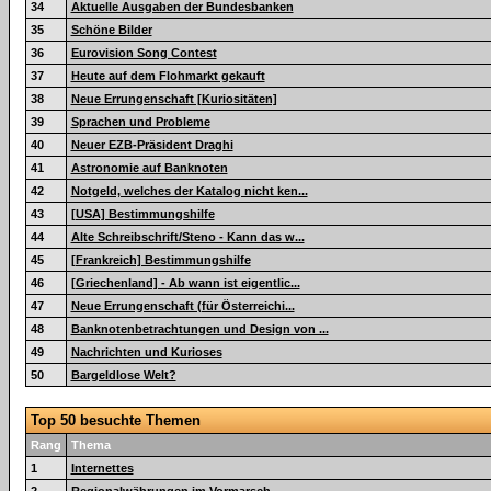
34
Aktuelle Ausgaben der Bundesbanken
35
Schöne Bilder
36
Eurovision Song Contest
37
Heute auf dem Flohmarkt gekauft
38
Neue Errungenschaft [Kuriositäten]
39
Sprachen und Probleme
40
Neuer EZB-Präsident Draghi
41
Astronomie auf Banknoten
42
Notgeld, welches der Katalog nicht ken...
43
[USA] Bestimmungshilfe
44
Alte Schreibschrift/Steno - Kann das w...
45
[Frankreich] Bestimmungshilfe
46
[Griechenland] - Ab wann ist eigentlic...
47
Neue Errungenschaft (für Österreichi...
48
Banknotenbetrachtungen und Design von ...
49
Nachrichten und Kurioses
50
Bargeldlose Welt?
Top 50 besuchte Themen
Rang
Thema
1
Internettes