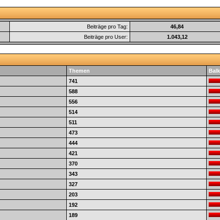
Beiträge pro Tag:
46,84
Beiträge pro User:
1.043,12
Themen
Balk
741
588
556
514
511
473
444
421
370
343
327
203
192
189