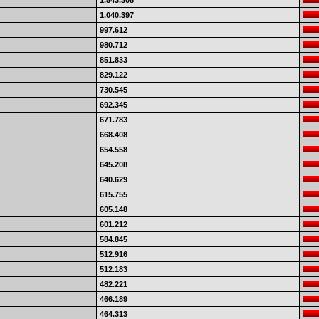
1.543.308
1.040.397
997.612
980.712
851.833
829.122
730.545
692.345
671.783
668.408
654.558
645.208
640.629
615.755
605.148
601.212
584.845
512.916
512.183
482.221
466.189
464.313