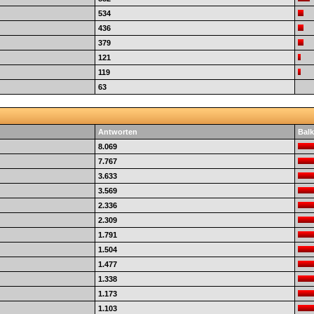
534
436
379
121
119
63
Antworten
Balk
8.069
7.767
3.633
3.569
2.336
2.309
1.791
1.504
1.477
1.338
1.173
1.103