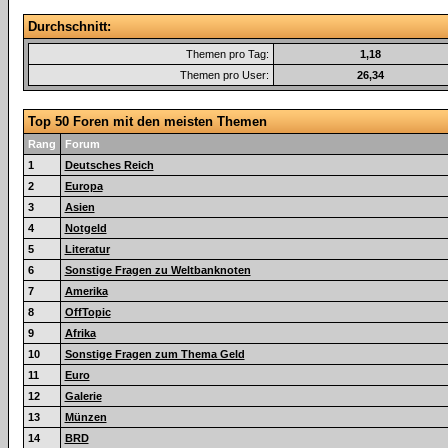
Durchschnitt:
Themen pro Tag:
1,18
Themen pro User:
26,34
Top 50 Foren mit den meisten Themen
Rang
Forum
1
Deutsches Reich
2
Europa
3
Asien
4
Notgeld
5
Literatur
6
Sonstige Fragen zu Weltbanknoten
7
Amerika
8
OffTopic
9
Afrika
10
Sonstige Fragen zum Thema Geld
11
Euro
12
Galerie
13
Münzen
14
BRD