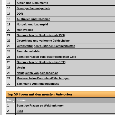
15
Aktien und Dokumente
16
Sonstige Sammelgebiete
17
DDR
18
Australien und Ozeanien
19
Notgeld und Lagergeld
20
Moneypedia
21
Österreichische Banknoten ab 1900
22
Gestohlene und verlorene Geldscheine
23
Veranstaltungen/Auktionen/Sammlertreffen
24
Sammlerzubehör
25
Sonstige Fragen zum österreichischen Geld
26
Österreichische Banknoten bis 1899
27
Verein
28
Neuigkeiten von geldschein.at
29
Musterscheine/Formulare/Fälschungen
30
Sammlung Auktionsergebnisse
Top 50 Foren mit den meisten Antworten
Rang
Forum
1
Sonstige Fragen zu Weltbanknoten
2
Euro