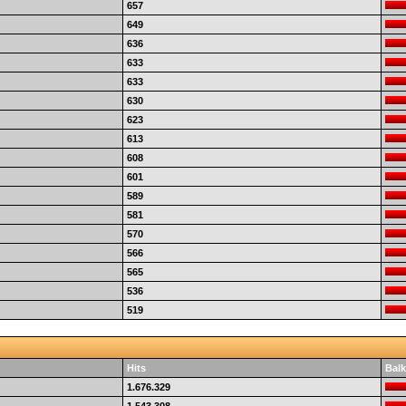
657
649
636
633
633
630
623
613
608
601
589
581
570
566
565
536
519
Hits
Balk
1.676.329