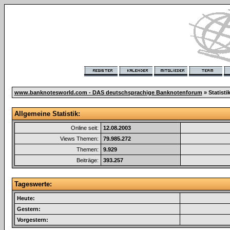
www.banknotesworld.com - DAS deutschsprachige Banknotenforum
» Statisti
Allgemeine Statistik:
Online seit:
12.08.2003
Views Themen:
79.985.272
Themen:
9.929
Beiträge:
393.257
Tageswerte:
Heute:
Gestern:
Vorgestern: