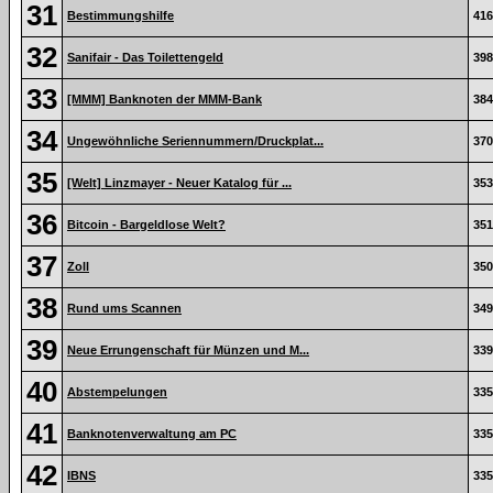
31
Bestimmungshilfe
416
32
Sanifair - Das Toilettengeld
398
33
[MMM] Banknoten der MMM-Bank
384
34
Ungewöhnliche Seriennummern/Druckplat...
370
35
[Welt] Linzmayer - Neuer Katalog für ...
353
36
Bitcoin - Bargeldlose Welt?
351
37
Zoll
350
38
Rund ums Scannen
349
39
Neue Errungenschaft für Münzen und M...
339
40
Abstempelungen
335
41
Banknotenverwaltung am PC
335
42
IBNS
335