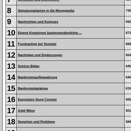
8
Signaturvarianten in die Moneypedia
730
9
Nachrichten und Kurioses
692
10
Eigene Kreationen banknotenähnlicher ...
671
11
Fundsachen bei Youtube
668
12
Nachträge und Ergänzungen
654
13
Schöne Bilder
645
14
Banknotenaufbewahrung
640
15
Banknotenkataloge
615
16
Eurovision Song Contest
605
17
Geld-Witze
601
18
Sprachen und Probleme
584