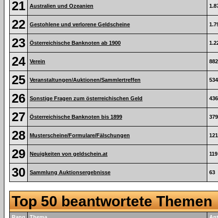
21
Australien und Ozeanien
1.8
22
Gestohlene und verlorene Geldscheine
1.7
23
Österreichische Banknoten ab 1900
1.2
24
Verein
882
25
Veranstaltungen/Auktionen/Sammlertreffen
534
26
Sonstige Fragen zum österreichischen Geld
436
27
Österreichische Banknoten bis 1899
379
28
Musterscheine/Formulare/Fälschungen
121
29
Neuigkeiten von geldschein.at
119
30
Sammlung Auktionsergebnisse
63
Top 50 beantwortete Themen
Rang
Thema
An