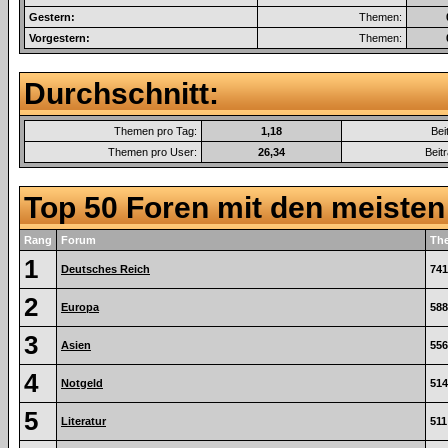
Gestern:
Themen:
Vorgestern:
Themen:
Durchschnitt:
Themen pro Tag:
1,18
Bei
Themen pro User:
26,34
Beit
Top 50 Foren mit den meiste
Rang
Forum
Th
1
Deutsches Reich
741
2
Europa
588
3
Asien
556
4
Notgeld
514
5
Literatur
511