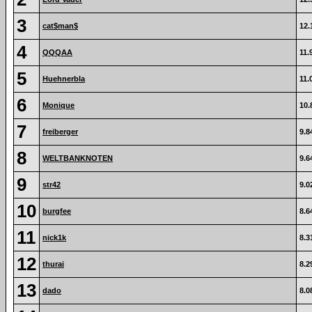
3
cat$man$
12.
4
QQQAA
11.
5
Huehnerbla
11.
6
Monique
10.
7
freiberger
9.8
8
WELTBANKNOTEN
9.6
9
str42
9.0
10
burgfee
8.6
11
nick1k
8.3
12
thurai
8.2
13
dado
8.0