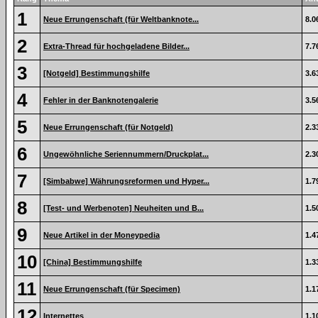
1
Neue Errungenschaft (für Weltbanknote...
8.0
2
Extra-Thread für hochgeladene Bilder...
7.7
3
[Notgeld] Bestimmungshilfe
3.6
4
Fehler in der Banknotengalerie
3.5
5
Neue Errungenschaft (für Notgeld)
2.3
6
Ungewöhnliche Seriennummern/Druckplat...
2.3
7
[Simbabwe] Währungsreformen und Hyper...
1.7
8
[Test- und Werbenoten] Neuheiten und B...
1.5
9
Neue Artikel in der Moneypedia
1.4
10
[China] Bestimmungshilfe
1.3
11
Neue Errungenschaft (für Specimen)
1.1
12
Internettes
1.1