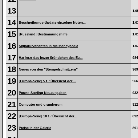
13
1.0
14
Beschreibungs-Update einzelner Noten...
1.0
15
[Russland] Bestimmungshilfe
1.0
16
Signaturvarianten in die Moneypedia
1.0
17
Hat jetzt das letzte Stündchen des Eu...
984
18
Neues von den "Stempelschnitzern"
969
19
[Europa-Serie] 5 € / Übersicht der ...
966
20
Pound Sterling Neuausgaben
932
21
Computer und drumherum
912
22
[Europa-Serie] 10 € / Übersicht der...
892
23
Preise in der Galerie
891