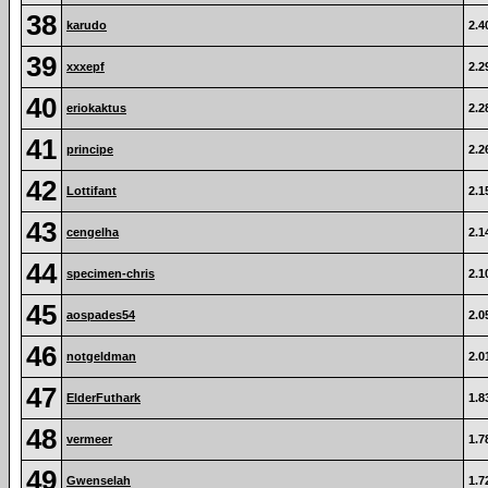
38
karudo
2.4
39
xxxepf
2.2
40
eriokaktus
2.2
41
principe
2.2
42
Lottifant
2.1
43
cengelha
2.1
44
specimen-chris
2.1
45
aospades54
2.0
46
notgeldman
2.0
47
ElderFuthark
1.8
48
vermeer
1.7
49
Gwenselah
1.7