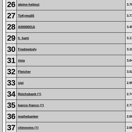
26
alpine-helmut
3.7
27
ToKyma55
3.7
28
A0000001A
3.4
29
h_harti
3.1
30
Fredmelody
3.1
31
rista
3.0
32
Fletcher
3.0
33
sigi
2.9
34
Reichsbank (†)
2.7
35
banco-franco (†)
2.7
36
mathebanker
2.6
37
chinnotes (†)
2.6