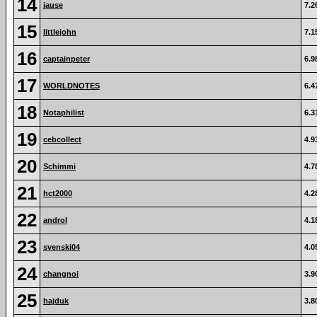
14
jause
7.2
15
littlejohn
7.1
16
captainpeter
6.9
17
WORLDNOTES
6.4
18
Notaphilist
6.3
19
cebcollect
4.9
20
Schimmi
4.7
21
hct2000
4.2
22
androl
4.1
23
svenski04
4.0
24
changnoi
3.9
25
hajduk
3.8