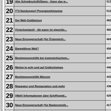
19
Alte Schreibschrift/Steno - Kann das w...
513
20
[TV-Sendungen] Programmhinweise
512
21
Der Welt-Geldbetrug
482
22
[Griechenland] - Ab wann ist eigentlic...
466
23
Neue Errungenschaft (für Österreichi...
464
24
Bargeldlose Welt?
456
25
Bestimmungshilfe bei österreichischem...
447
26
Motive in echt und auf Geldscheinen
446
27
Bestimmungshilfe Münzen
443
28
Reparatur und Restauration und mehr
438
29
[Welt] Informationen über Schiffsgeld...
429
30
Neue Errungenschaft (für Banknotenlit...
417