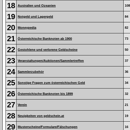
18
Australien und Ozeanien
108
19
Notgeld und Lagergeld
84
20
Moneypedia
82
21
Österreichische Banknoten ab 1900
73
22
Gestohlene und verlorene Geldscheine
50
23
Veranstaltungen/Auktionen/Sammlertreffen
37
24
Sammlerzubehör
36
25
Sonstige Fragen zum österreichischen Geld
34
26
Österreichische Banknoten bis 1899
32
27
Verein
21
28
Neuigkeiten von geldschein.at
19
29
Musterscheine/Formulare/Fälschungen
16