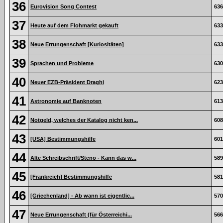
36
Eurovision Song Contest
636
37
Heute auf dem Flohmarkt gekauft
633
38
Neue Errungenschaft [Kuriositäten]
633
39
Sprachen und Probleme
630
40
Neuer EZB-Präsident Draghi
623
41
Astronomie auf Banknoten
613
42
Notgeld, welches der Katalog nicht ken...
608
43
[USA] Bestimmungshilfe
601
44
Alte Schreibschrift/Steno - Kann das w...
589
45
[Frankreich] Bestimmungshilfe
581
46
[Griechenland] - Ab wann ist eigentlic...
570
47
Neue Errungenschaft (für Österreichi...
566