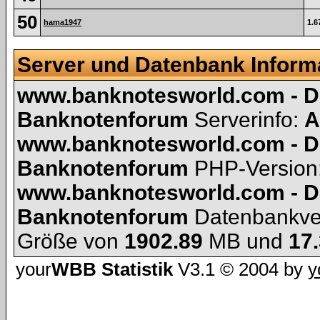
50
hama1947
1.6
Server und Datenbank Inform
www.banknotesworld.com - D
Banknotenforum
Serverinfo:
A
www.banknotesworld.com - D
Banknotenforum
PHP-Version
www.banknotesworld.com - D
Banknotenforum
Datenbankve
Größe von
1902.89
MB und
17
your
WBB Statistik
V3.1 © 2004 by
y