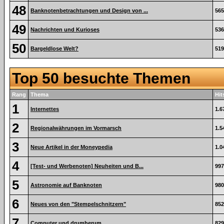
48
Banknotenbetrachtungen und Design von ...
565
49
Nachrichten und Kurioses
536
50
Bargeldlose Welt?
519
Top 50 besuchte Themen
Rang
Thema
Hit
1
Internettes
1.6
2
Regionalwährungen im Vormarsch
1.5
3
Neue Artikel in der Moneypedia
1.0
4
[Test- und Werbenoten] Neuheiten und B...
997
5
Astronomie auf Banknoten
980
6
Neues von den "Stempelschnitzern"
852
7
Computer und drumherum
829