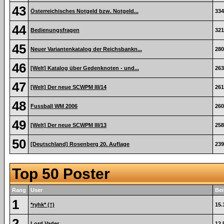
43
Österreichisches Notgeld bzw. Notgeld...
334
44
Bedienungsfragen
321
45
Neuer Variantenkatalog der Reichsbankn...
280
46
[Welt] Katalog über Gedenknoten - und...
263
47
[Welt] Der neue SCWPM III/14
261
48
Fussball WM 2006
260
49
[Welt] Der neue SCWPM III/13
258
50
[Deutschland] Rosenberg 20. Auflage
239
Top 50 Poster
Rang
User
Bei
1
*ryhk* (†)
15.
2
Lord Vader
12.