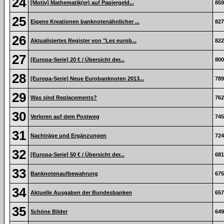
24
[Motiv] Mathematik(er) auf Papiergeld...
859
25
Eigene Kreationen banknotenähnlicher ...
827
26
Aktualisiertes Register von "Les eurob...
822
27
[Europa-Serie] 20 € / Übersicht der...
800
28
[Europa-Serie] Neue Eurobanknoten 2013...
789
29
Was sind Replacements?
762
30
Verloren auf dem Postweg
745
31
Nachträge und Ergänzungen
724
32
[Europa-Serie] 50 € / Übersicht der...
681
33
Banknotenaufbewahrung
675
34
Aktuelle Ausgaben der Bundesbanken
657
35
Schöne Bilder
649