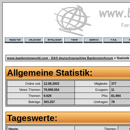
www.banknotesworld.com - DAS deutschsprachige Banknotenforum
» Statistik
Allgemeine Statistik:
Online seit:
12.08.2003
Mitglieder:
377
Views Themen:
79.999.554
Gruppen:
11
Themen:
9.929
PNs:
81.994
Beiträge:
393.257
Umfragen:
78
Tageswerte:
Heute:
Themen: