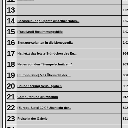
13
1.0
14
Beschreibungs-Update einzelner Noten...
1.0
15
[Russland] Bestimmungshilfe
1.0
16
Signaturvarianten in die Moneypedia
1.0
17
Hat jetzt das letzte Stündchen des Eu...
984
18
Neues von den "Stempelschnitzern"
969
19
[Europa-Serie] 5 € / Übersicht der ...
966
20
Pound Sterling Neuausgaben
932
21
Computer und drumherum
912
22
[Europa-Serie] 10 € / Übersicht der...
892
23
Preise in der Galerie
891