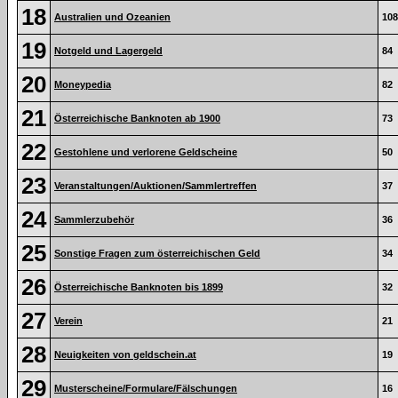
18
Australien und Ozeanien
108
19
Notgeld und Lagergeld
84
20
Moneypedia
82
21
Österreichische Banknoten ab 1900
73
22
Gestohlene und verlorene Geldscheine
50
23
Veranstaltungen/Auktionen/Sammlertreffen
37
24
Sammlerzubehör
36
25
Sonstige Fragen zum österreichischen Geld
34
26
Österreichische Banknoten bis 1899
32
27
Verein
21
28
Neuigkeiten von geldschein.at
19
29
Musterscheine/Formulare/Fälschungen
16