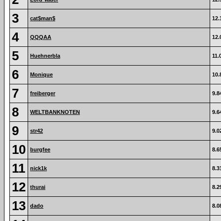
3
cat$man$
12.
4
QQQAA
12.
5
Huehnerbla
11.
6
Monique
10.
7
freiberger
9.8
8
WELTBANKNOTEN
9.6
9
str42
9.0
10
burgfee
8.6
11
nick1k
8.3
12
thurai
8.2
13
dado
8.0