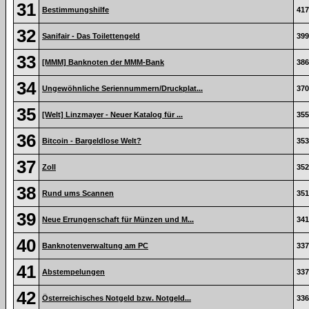
31
Bestimmungshilfe
417
32
Sanifair - Das Toilettengeld
399
33
[MMM] Banknoten der MMM-Bank
386
34
Ungewöhnliche Seriennummern/Druckplat...
370
35
[Welt] Linzmayer - Neuer Katalog für ...
355
36
Bitcoin - Bargeldlose Welt?
353
37
Zoll
352
38
Rund ums Scannen
351
39
Neue Errungenschaft für Münzen und M...
341
40
Banknotenverwaltung am PC
337
41
Abstempelungen
337
42
Österreichisches Notgeld bzw. Notgeld...
336