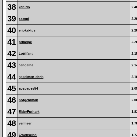
38
karudo
2.4
39
xxxepf
2.2
40
eriokaktus
2.2
41
principe
2.2
42
Lottifant
2.1
43
cengelha
2.1
44
specimen-chris
2.1
45
aospades54
2.0
46
notgeldman
2.0
47
ElderFuthark
1.8
48
vermeer
1.7
49
Gwenselah
1.7