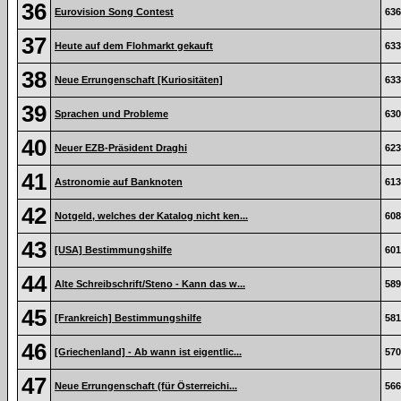
36
Eurovision Song Contest
636
37
Heute auf dem Flohmarkt gekauft
633
38
Neue Errungenschaft [Kuriositäten]
633
39
Sprachen und Probleme
630
40
Neuer EZB-Präsident Draghi
623
41
Astronomie auf Banknoten
613
42
Notgeld, welches der Katalog nicht ken...
608
43
[USA] Bestimmungshilfe
601
44
Alte Schreibschrift/Steno - Kann das w...
589
45
[Frankreich] Bestimmungshilfe
581
46
[Griechenland] - Ab wann ist eigentlic...
570
47
Neue Errungenschaft (für Österreichi...
566