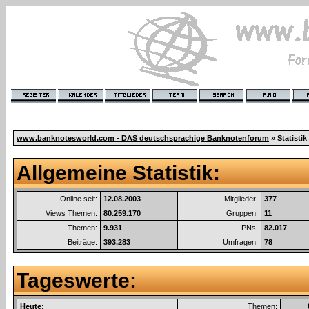
www.banknotesworld.com - DAS deutschsprachige Banknotenforum
» Statistik
Allgemeine Statistik:
Online seit:
12.08.2003
Mitglieder:
377
Views Themen:
80.259.170
Gruppen:
11
Themen:
9.931
PNs:
82.017
Beiträge:
393.283
Umfragen:
78
Tageswerte:
Heute:
Themen: