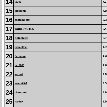
14
jause
7.2
15
littlejohn
7.1
16
captainpeter
6.9
17
WORLDNOTES
6.4
18
Notaphilist
6.3
19
cebcollect
4.9
20
Schimmi
4.7
21
hct2000
4.2
22
androl
4.1
23
svenski04
4.0
24
changnoi
3.9
25
hajduk
3.8