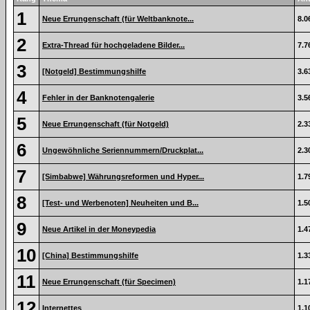
1
Neue Errungenschaft (für Weltbanknote...
8.0
2
Extra-Thread für hochgeladene Bilder...
7.7
3
[Notgeld] Bestimmungshilfe
3.6
4
Fehler in der Banknotengalerie
3.5
5
Neue Errungenschaft (für Notgeld)
2.3
6
Ungewöhnliche Seriennummern/Druckplat...
2.3
7
[Simbabwe] Währungsreformen und Hyper...
1.7
8
[Test- und Werbenoten] Neuheiten und B...
1.5
9
Neue Artikel in der Moneypedia
1.4
10
[China] Bestimmungshilfe
1.3
11
Neue Errungenschaft (für Specimen)
1.1
12
Internettes
1.1