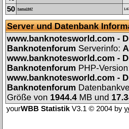
50
hama1947
1.6
Server und Datenbank Inform
www.banknotesworld.com - D
Banknotenforum
Serverinfo:
A
www.banknotesworld.com - D
Banknotenforum
PHP-Version
www.banknotesworld.com - D
Banknotenforum
Datenbankve
Größe von
1944.4
MB und
17.3
your
WBB Statistik
V3.1 © 2004 by
y