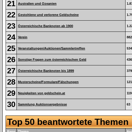
21
Australien und Ozeanien
1.8
22
Gestohlene und verlorene Geldscheine
1.7
23
Österreichische Banknoten ab 1900
1.2
24
Verein
882
25
Veranstaltungen/Auktionen/Sammlertreffen
534
26
Sonstige Fragen zum österreichischen Geld
436
27
Österreichische Banknoten bis 1899
379
28
Musterscheine/Formulare/Fälschungen
121
29
Neuigkeiten von geldschein.at
119
30
Sammlung Auktionsergebnisse
63
Top 50 beantwortete Themen
Rang
Thema
An