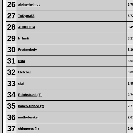
26
alpine-helmut
3.7
27
ToKyma55
3.7
28
A0000001A
3.4
29
h_harti
3.1
30
Fredmelody
3.1
31
rista
3.0
32
Fletcher
3.0
33
sigi
2.9
34
Reichsbank (†)
2.7
35
banco-franco (†)
2.7
36
mathebanker
2.6
37
chinnotes (†)
2.6