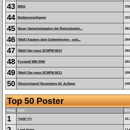
43
IBNS
336
44
Bedienungsfragen
322
45
Neuer Variantenkatalog der Reichsbankn...
281
46
[Welt] Katalog über Gedenknoten - und...
264
47
[Welt] Der neue SCWPM III/14
262
48
Fussball WM 2006
261
49
[Welt] Der neue SCWPM III/13
259
50
[Deutschland] Rosenberg 20. Auflage
240
Top 50 Poster
Rang
User
Bei
1
*ryhk* (†)
15.
2
Lord Vader
12.