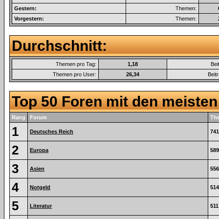
Gestern:
Themen:
Vorgestern:
Themen:
Durchschnitt:
Themen pro Tag:
1,18
Bei
Themen pro User:
26,34
Beit
Top 50 Foren mit den meiste
Rang
Forum
Th
1
Deutsches Reich
741
2
Europa
589
3
Asien
556
4
Notgeld
514
5
Literatur
511