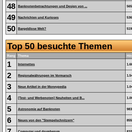
48
Banknotenbetrachtungen und Design von ...
565
49
Nachrichten und Kurioses
536
50
Bargeldlose Welt?
519
Top 50 besuchte Themen
Rang
Thema
Hit
1
Internettes
1.6
2
Regionalwährungen im Vormarsch
1.5
3
Neue Artikel in der Moneypedia
1.0
4
[Test- und Werbenoten] Neuheiten und B...
1.0
5
Astronomie auf Banknoten
983
6
Neues von den "Stempelschnitzern"
855
7
Computer und drumherum
832