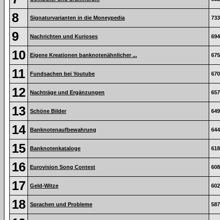
8
Signaturvarianten in die Moneypedia
733
9
Nachrichten und Kurioses
694
10
Eigene Kreationen banknotenähnlicher ...
675
11
Fundsachen bei Youtube
670
12
Nachträge und Ergänzungen
657
13
Schöne Bilder
649
14
Banknotenaufbewahrung
644
15
Banknotenkataloge
618
16
Eurovision Song Contest
608
17
Geld-Witze
602
18
Sprachen und Probleme
587