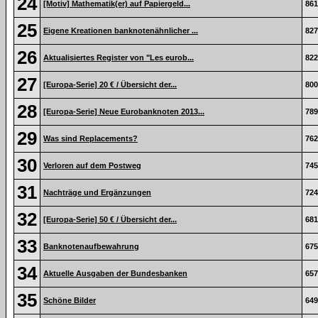
24
[Motiv] Mathematik(er) auf Papiergeld...
861
25
Eigene Kreationen banknotenähnlicher ...
827
26
Aktualisiertes Register von "Les eurob...
822
27
[Europa-Serie] 20 € / Übersicht der...
800
28
[Europa-Serie] Neue Eurobanknoten 2013...
789
29
Was sind Replacements?
762
30
Verloren auf dem Postweg
745
31
Nachträge und Ergänzungen
724
32
[Europa-Serie] 50 € / Übersicht der...
681
33
Banknotenaufbewahrung
675
34
Aktuelle Ausgaben der Bundesbanken
657
35
Schöne Bilder
649