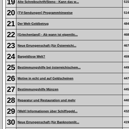
19
Alte Schreibschrift/Steno - Kann das w...
515
20
[TV-Sendungen] Programmhinweise
514
21
Der Welt-Geldbetrug
484
22
[Griechenland] - Ab wann ist eigentlic...
468
23
Neue Errungenschaft (für Österreichi...
467
24
Bargeldlose Welt?
459
25
Bestimmungshilfe bei österreichischem...
449
26
Motive in echt und auf Geldscheinen
447
27
Bestimmungshilfe Münzen
445
28
Reparatur und Restauration und mehr
440
29
[Welt] Informationen über Schiffsgeld...
432
30
Neue Errungenschaft (für Banknotenlit...
419