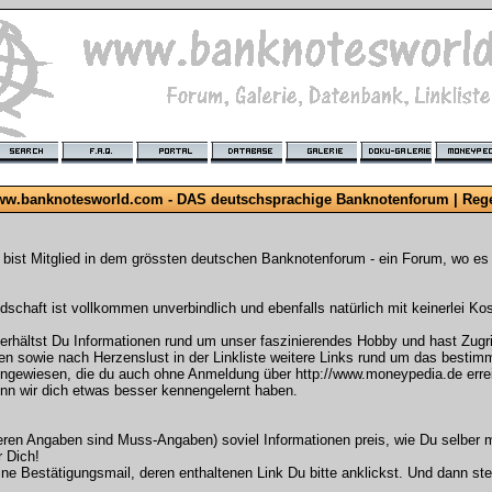
w.banknotesworld.com - DAS deutschsprachige Banknotenforum | Reg
 bist Mitglied in dem grössten deutschen Banknotenforum - ein Forum, wo e
edschaft ist vollkommen unverbindlich und ebenfalls natürlich mit keinerlei K
ltst Du Informationen rund um unser faszinierendes Hobby und hast Zugriff a
n sowie nach Herzenslust in der Linkliste weitere Links rund um das bes
hingewiesen, die du auch ohne Anmeldung über http://www.moneypedia.de errei
enn wir dich etwas besser kennengelernt haben.
 deren Angaben sind Muss-Angaben) soviel Informationen preis, wie Du selber m
 Dich!
 eine Bestätigungsmail, deren enthaltenen Link Du bitte anklickst. Und dann