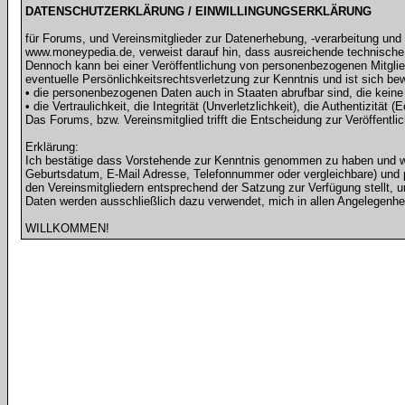
DATENSCHUTZERKLÄRUNG / EINWILLINGUNGSERKLÄRUNG
für Forums, und Vereinsmitglieder zur Datenerhebung, -verarbeitung un
www.moneypedia.de, verweist darauf hin, dass ausreichende technisc
Dennoch kann bei einer Veröffentlichung von personenbezogenen Mitglied
eventuelle Persönlichkeitsrechtsverletzung zur Kenntnis und ist sich be
• die personenbezogenen Daten auch in Staaten abrufbar sind, die kei
• die Vertraulichkeit, die Integrität (Unverletzlichkeit), die Authentizität
Das Forums, bzw. Vereinsmitglied trifft die Entscheidung zur Veröffentli
Erklärung:
Ich bestätige dass Vorstehende zur Kenntnis genommen zu haben und wi
Geburtsdatum, E-Mail Adresse, Telefonnummer oder vergleichbare) und pe
den Vereinsmitgliedern entsprechend der Satzung zur Verfügung stellt
Daten werden ausschließlich dazu verwendet, mich in allen Angelegenhei
WILLKOMMEN!