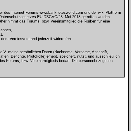
ger des Internet Forums www.banknotesworld.com und der wiki Plattform
 Datenschutzgesetzes EU-DSGVO/25. Mai 2018 getroffen wurden.
her nimmt das Forums, bzw. Vereinsmitglied die Risiken für eine
kennen,
t.
r dem Vereinsvorstand jederzeit widerrufen.
 e.V. meine persönlichen Daten (Nachname, Vorname, Anschrift,
n, Berichte, Protokolle) erhebt, speichert, nutzt, und ausschließlich
des Forums, bzw. Vereinsmitglieds bedarf. Die personenbezogenen