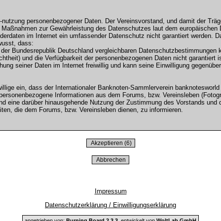
d -nutzung personenbezogener Daten. Der Vereinsvorstand, und damit der Trä
he Maßnahmen zur Gewährleistung des Datenschutzes laut dem europäischen
erdaten im Internet ein umfassender Datenschutz nicht garantiert werden. Da
wusst, dass:
ne der Bundesrepublik Deutschland vergleichbaren Datenschutzbestimmungen 
 (Echtheit) und die Verfügbarkeit der personenbezogenen Daten nicht garantiert is
chung seiner Daten im Internet freiwillig und kann seine Einwilligung gegenübe
llige ein, dass der Internationaler Banknoten-Sammlerverein banknotesworld
rsonenbezogene Informationen aus dem Forums, bzw. Vereinsleben (Fotografie
, und eine darüber hinausgehende Nutzung der Zustimmung des Vorstands und 
ten, die dem Forums, bzw. Vereinsleben dienen, zu informieren.
Impressum
Datenschutzerklärung / Einwilligungserklärung
angetrieben von:
Burning Board 2.3.3
, entwickelt von
WoltLab GmbH