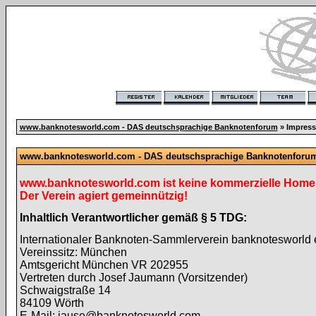
www.banknotesworld.com - DAS deutschsprachige Banknotenforum
» Impres
www.banknotesworld.com - DAS deutschsprachige Banknotenforu
www.banknotesworld.com ist keine kommerzielle Homep
Der Verein agiert gemeinnützig!
Inhaltlich Verantwortlicher gemäß § 5 TDG:
Internationaler Banknoten-Sammlerverein banknotesworld 
Vereinssitz: München
Amtsgericht München VR 202955
Vertreten durch Josef Jaumann (Vorsitzender)
Schwaigstraße 14
84109 Wörth
E-Mail: jause@banknotesworld.com