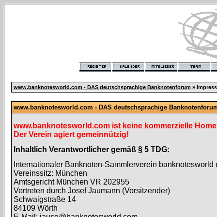
www.banknotesworld.com - DAS deutschsprachige Banknotenforum
» Impres
www.banknotesworld.com - DAS deutschsprachige Banknotenforu
www.banknotesworld.com ist keine kommerzielle Homep
Der Verein agiert gemeinnützig!
Inhaltlich Verantwortlicher gemäß § 5 TDG:
Internationaler Banknoten-Sammlerverein banknotesworld 
Vereinssitz: München
Amtsgericht München VR 202955
Vertreten durch Josef Jaumann (Vorsitzender)
Schwaigstraße 14
84109 Wörth
E-Mail: jause@banknotesworld.com