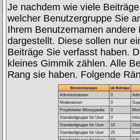
Je nachdem wie viele Beiträge
welcher Benutzergruppe Sie a
Ihrem Benutzernamen andere 
dargestellt. Diese sollen nur ei
Beiträge Sie verfasst haben. D
kleines Gimmik zählen. Alle Be
Rang sie haben. Folgende Räng
Benutzergruppe
ab Beiträge
Administratoren
0
Admi
Moderatoren
0
Sup
Projektleiter Moneypedia
0
Mone
Standardgruppe für User
0
Inti
Standardgruppe für User
10
Zlot
Standardgruppe für User
25
Bal