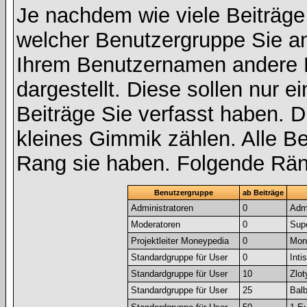
Je nachdem wie viele Beiträge
welcher Benutzergruppe Sie a
Ihrem Benutzernamen andere 
dargestellt. Diese sollen nur ei
Beiträge Sie verfasst haben. D
kleines Gimmik zählen. Alle Be
Rang sie haben. Folgende Räng
Benutzergruppe
ab Beiträge
Administratoren
0
Admi
Moderatoren
0
Sup
Projektleiter Moneypedia
0
Mone
Standardgruppe für User
0
Inti
Standardgruppe für User
10
Zlot
Standardgruppe für User
25
Bal