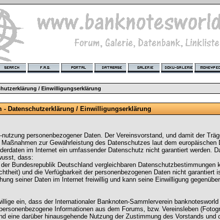
hutzerklärung / Einwilligungserklärung
 Datenschutzerklärung / Einwilligungserklärung
d -nutzung personenbezogener Daten. Der Vereinsvorstand, und damit der Trä
he Maßnahmen zur Gewährleistung des Datenschutzes laut dem europäischen
erdaten im Internet ein umfassender Datenschutz nicht garantiert werden. Da
wusst, dass:
ne der Bundesrepublik Deutschland vergleichbaren Datenschutzbestimmungen 
 (Echtheit) und die Verfügbarkeit der personenbezogenen Daten nicht garantiert is
chung seiner Daten im Internet freiwillig und kann seine Einwilligung gegenübe
llige ein, dass der Internationaler Banknoten-Sammlerverein banknotesworld
rsonenbezogene Informationen aus dem Forums, bzw. Vereinsleben (Fotografie
, und eine darüber hinausgehende Nutzung der Zustimmung des Vorstands und 