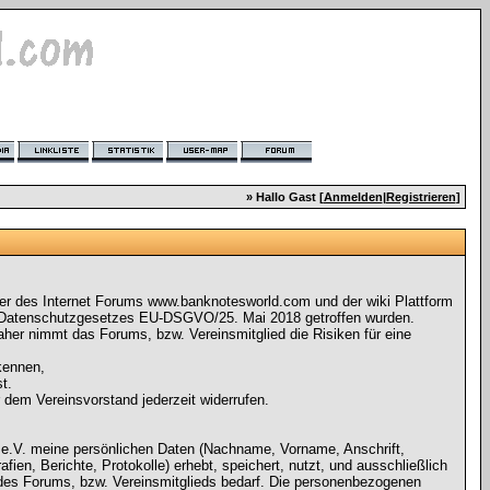
» Hallo Gast [
Anmelden
|
Registrieren
]
ger des Internet Forums www.banknotesworld.com und der wiki Plattform
 Datenschutzgesetzes EU-DSGVO/25. Mai 2018 getroffen wurden.
her nimmt das Forums, bzw. Vereinsmitglied die Risiken für eine
kennen,
t.
r dem Vereinsvorstand jederzeit widerrufen.
 e.V. meine persönlichen Daten (Nachname, Vorname, Anschrift,
n, Berichte, Protokolle) erhebt, speichert, nutzt, und ausschließlich
des Forums, bzw. Vereinsmitglieds bedarf. Die personenbezogenen