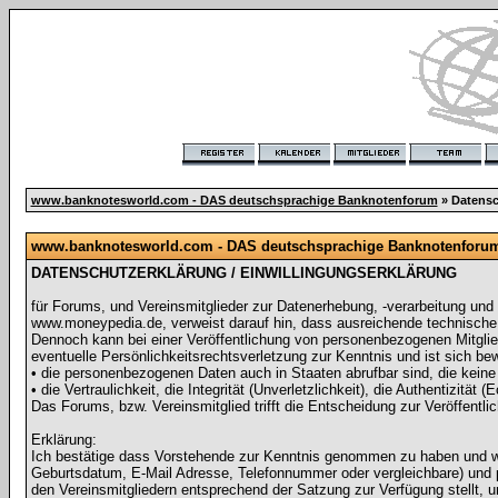
www.banknotesworld.com - DAS deutschsprachige Banknotenforum
» Datensc
www.banknotesworld.com - DAS deutschsprachige Banknotenforum -
DATENSCHUTZERKLÄRUNG / EINWILLINGUNGSERKLÄRUNG
für Forums, und Vereinsmitglieder zur Datenerhebung, -verarbeitung un
www.moneypedia.de, verweist darauf hin, dass ausreichende technisc
Dennoch kann bei einer Veröffentlichung von personenbezogenen Mitglied
eventuelle Persönlichkeitsrechtsverletzung zur Kenntnis und ist sich be
• die personenbezogenen Daten auch in Staaten abrufbar sind, die kei
• die Vertraulichkeit, die Integrität (Unverletzlichkeit), die Authentizität
Das Forums, bzw. Vereinsmitglied trifft die Entscheidung zur Veröffentli
Erklärung:
Ich bestätige dass Vorstehende zur Kenntnis genommen zu haben und wi
Geburtsdatum, E-Mail Adresse, Telefonnummer oder vergleichbare) und pe
den Vereinsmitgliedern entsprechend der Satzung zur Verfügung stellt