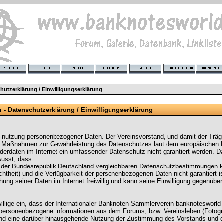
hutzerklärung / Einwilligungserklärung
 Datenschutzerklärung / Einwilligungserklärung
d -nutzung personenbezogener Daten. Der Vereinsvorstand, und damit der Trä
he Maßnahmen zur Gewährleistung des Datenschutzes laut dem europäischen
erdaten im Internet ein umfassender Datenschutz nicht garantiert werden. Da
wusst, dass:
ne der Bundesrepublik Deutschland vergleichbaren Datenschutzbestimmungen 
 (Echtheit) und die Verfügbarkeit der personenbezogenen Daten nicht garantiert is
chung seiner Daten im Internet freiwillig und kann seine Einwilligung gegenübe
llige ein, dass der Internationaler Banknoten-Sammlerverein banknotesworld
rsonenbezogene Informationen aus dem Forums, bzw. Vereinsleben (Fotografie
, und eine darüber hinausgehende Nutzung der Zustimmung des Vorstands und 