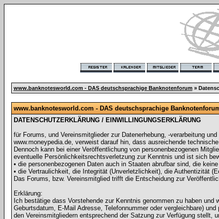
www.banknotesworld.com - DAS deutschsprachige Banknotenforum
» Datensc
www.banknotesworld.com - DAS deutschsprachige Banknotenforum -
DATENSCHUTZERKLÄRUNG / EINWILLINGUNGSERKLÄRUNG
für Forums, und Vereinsmitglieder zur Datenerhebung, -verarbeitung un
www.moneypedia.de, verweist darauf hin, dass ausreichende technisc
Dennoch kann bei einer Veröffentlichung von personenbezogenen Mitglied
eventuelle Persönlichkeitsrechtsverletzung zur Kenntnis und ist sich be
• die personenbezogenen Daten auch in Staaten abrufbar sind, die kei
• die Vertraulichkeit, die Integrität (Unverletzlichkeit), die Authentizität
Das Forums, bzw. Vereinsmitglied trifft die Entscheidung zur Veröffentli
Erklärung:
Ich bestätige dass Vorstehende zur Kenntnis genommen zu haben und wi
Geburtsdatum, E-Mail Adresse, Telefonnummer oder vergleichbare) und pe
den Vereinsmitgliedern entsprechend der Satzung zur Verfügung stellt