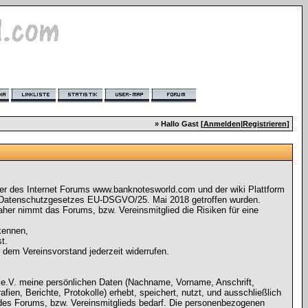
» Hallo Gast [
Anmelden
|
Registrieren
]
ger des Internet Forums www.banknotesworld.com und der wiki Plattform
 Datenschutzgesetzes EU-DSGVO/25. Mai 2018 getroffen wurden.
her nimmt das Forums, bzw. Vereinsmitglied die Risiken für eine
kennen,
t.
r dem Vereinsvorstand jederzeit widerrufen.
 e.V. meine persönlichen Daten (Nachname, Vorname, Anschrift,
n, Berichte, Protokolle) erhebt, speichert, nutzt, und ausschließlich
des Forums, bzw. Vereinsmitglieds bedarf. Die personenbezogenen