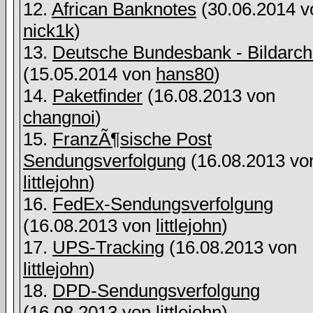
12.
African Banknotes
(30.06.2014 v
nick1k
)
13.
Deutsche Bundesbank - Bildarch
(15.05.2014 von
hans80
)
14.
Paketfinder
(16.08.2013 von
changnoi
)
15.
FranzÃ¶sische Post
Sendungsverfolgung
(16.08.2013 vo
littlejohn
)
16.
FedEx-Sendungsverfolgung
(16.08.2013 von
littlejohn
)
17.
UPS-Tracking
(16.08.2013 von
littlejohn
)
18.
DPD-Sendungsverfolgung
(16.08.2013 von
littlejohn
)