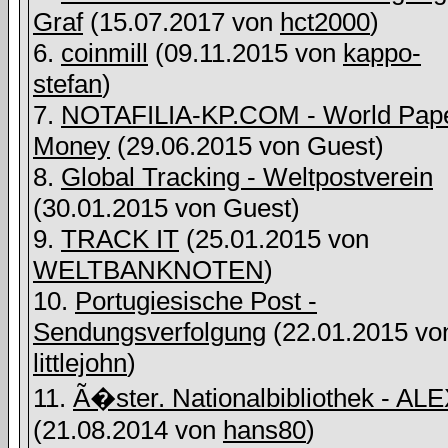
Graf
(15.07.2017 von
hct2000
)
6.
coinmill
(09.11.2015 von
kappo-
stefan
)
7.
NOTAFILIA-KP.COM - World Pap
Money
(29.06.2015 von
Guest)
8.
Global Tracking - Weltpostverein
(30.01.2015 von
Guest)
9.
TRACK IT
(25.01.2015 von
WELTBANKNOTEN
)
10.
Portugiesische Post -
Sendungsverfolgung
(22.01.2015 vo
littlejohn
)
11.
Ã�ster. Nationalbibliothek - AL
(21.08.2014 von
hans80
)