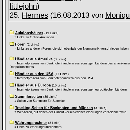
littlejohn
)
25.
Hermes
(16.08.2013 von
Moniqu
Auktionshäuser
(19 Links)
» Links zu Online-Auktionen
Foren
(2 Links)
» Links zu anderen Foren, die sich ebenfalls der Numismatik verschrieben haben
Händler aus Amerika
(3 Links)
» Internetpräsenz von Banknotenhändlern aus sonstigen Ländern des amerikani
Doppelkontinents
Händler aus den USA
(17 Links)
» Internetpräsenz von Banknotenhändlern aus den USA
Händler aus Europa
(10 Links)
» Internetpräsenz von Banknotenhändlern aus sonstigen europäischen Ländern
Sammlerseiten
(36 Links)
» Seiten von Sammlern für Sammler
Tracking-Seiten für Banknoten und Münzen
(3 Links)
» Webseiten, auf denen der Umlauf verschiedener Währungen verzeichnet wird
Währungsrechner
(8 Links)
» Links zu Währungsumrechnern