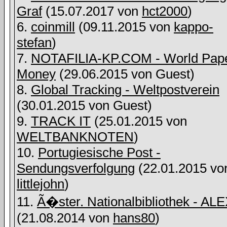
Graf
(15.07.2017 von
hct2000
)
6.
coinmill
(09.11.2015 von
kappo-
stefan
)
7.
NOTAFILIA-KP.COM - World Pap
Money
(29.06.2015 von
Guest)
8.
Global Tracking - Weltpostverein
(30.01.2015 von
Guest)
9.
TRACK IT
(25.01.2015 von
WELTBANKNOTEN
)
10.
Portugiesische Post -
Sendungsverfolgung
(22.01.2015 vo
littlejohn
)
11.
Ã�ster. Nationalbibliothek - AL
(21.08.2014 von
hans80
)