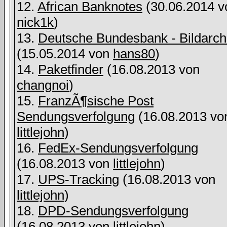
12.
African Banknotes
(30.06.2014 v
nick1k
)
13.
Deutsche Bundesbank - Bildarch
(15.05.2014 von
hans80
)
14.
Paketfinder
(16.08.2013 von
changnoi
)
15.
FranzÃ¶sische Post
Sendungsverfolgung
(16.08.2013 vo
littlejohn
)
16.
FedEx-Sendungsverfolgung
(16.08.2013 von
littlejohn
)
17.
UPS-Tracking
(16.08.2013 von
littlejohn
)
18.
DPD-Sendungsverfolgung
(16.08.2013 von
littlejohn
)