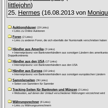
littlejohn
)
25.
Hermes
(16.08.2013 von
Moniqu
Auktionshäuser
(19 Links)
» Links zu Online-Auktionen
Foren
(2 Links)
» Links zu anderen Foren, die sich ebenfalls der Numismatik verschrieben haben
Händler aus Amerika
(3 Links)
» Internetpräsenz von Banknotenhändlern aus sonstigen Ländern des amerikani
Doppelkontinents
Händler aus den USA
(17 Links)
» Internetpräsenz von Banknotenhändlern aus den USA
Händler aus Europa
(10 Links)
» Internetpräsenz von Banknotenhändlern aus sonstigen europäischen Ländern
Sammlerseiten
(36 Links)
» Seiten von Sammlern für Sammler
Tracking-Seiten für Banknoten und Münzen
(3 Links)
» Webseiten, auf denen der Umlauf verschiedener Währungen verzeichnet wird
Währungsrechner
(8 Links)
» Links zu Währungsumrechnern