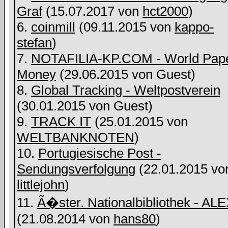
Graf
(15.07.2017 von
hct2000
)
6.
coinmill
(09.11.2015 von
kappo-
stefan
)
7.
NOTAFILIA-KP.COM - World Pap
Money
(29.06.2015 von
Guest)
8.
Global Tracking - Weltpostverein
(30.01.2015 von
Guest)
9.
TRACK IT
(25.01.2015 von
WELTBANKNOTEN
)
10.
Portugiesische Post -
Sendungsverfolgung
(22.01.2015 vo
littlejohn
)
11.
Ã�ster. Nationalbibliothek - AL
(21.08.2014 von
hans80
)