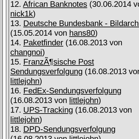
12.
African Banknotes
(30.06.2014 v
nick1k
)
13.
Deutsche Bundesbank - Bildarch
(15.05.2014 von
hans80
)
14.
Paketfinder
(16.08.2013 von
changnoi
)
15.
FranzÃ¶sische Post
Sendungsverfolgung
(16.08.2013 vo
littlejohn
)
16.
FedEx-Sendungsverfolgung
(16.08.2013 von
littlejohn
)
17.
UPS-Tracking
(16.08.2013 von
littlejohn
)
18.
DPD-Sendungsverfolgung
(16.08.2013 von
littlejohn
)