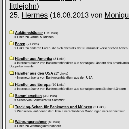
littlejohn
)
25.
Hermes
(16.08.2013 von
Moniqu
Auktionshäuser
(19 Links)
» Links zu Online-Auktionen
Foren
(2 Links)
» Links zu anderen Foren, die sich ebenfalls der Numismatik verschrieben haben
Händler aus Amerika
(3 Links)
» Internetpräsenz von Banknotenhändlern aus sonstigen Ländern des amerikani
Doppelkontinents
Händler aus den USA
(17 Links)
» Internetpräsenz von Banknotenhändlern aus den USA
Händler aus Europa
(10 Links)
» Internetpräsenz von Banknotenhändlern aus sonstigen europäischen Ländern
Sammlerseiten
(36 Links)
» Seiten von Sammlern für Sammler
Tracking-Seiten für Banknoten und Münzen
(3 Links)
» Webseiten, auf denen der Umlauf verschiedener Währungen verzeichnet wird
Währungsrechner
(8 Links)
» Links zu Währungsumrechnern