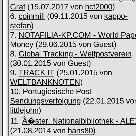
Graf
(15.07.2017 von
hct2000
)
6.
coinmill
(09.11.2015 von
kappo-
stefan
)
7.
NOTAFILIA-KP.COM - World Pap
Money
(29.06.2015 von
Guest)
8.
Global Tracking - Weltpostverein
(30.01.2015 von
Guest)
9.
TRACK IT
(25.01.2015 von
WELTBANKNOTEN
)
10.
Portugiesische Post -
Sendungsverfolgung
(22.01.2015 vo
littlejohn
)
11.
Ã�ster. Nationalbibliothek - AL
(21.08.2014 von
hans80
)