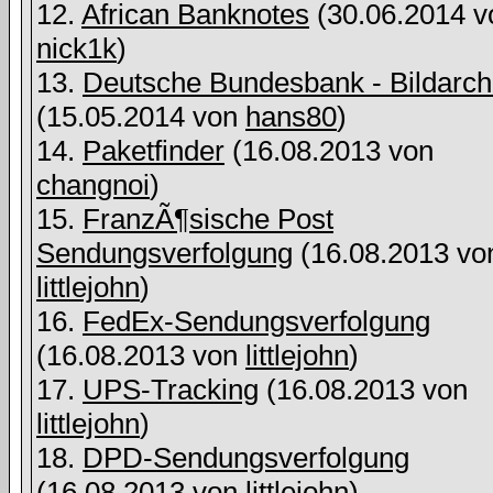
12.
African Banknotes
(30.06.2014 v
nick1k
)
13.
Deutsche Bundesbank - Bildarch
(15.05.2014 von
hans80
)
14.
Paketfinder
(16.08.2013 von
changnoi
)
15.
FranzÃ¶sische Post
Sendungsverfolgung
(16.08.2013 vo
littlejohn
)
16.
FedEx-Sendungsverfolgung
(16.08.2013 von
littlejohn
)
17.
UPS-Tracking
(16.08.2013 von
littlejohn
)
18.
DPD-Sendungsverfolgung
(16.08.2013 von
littlejohn
)