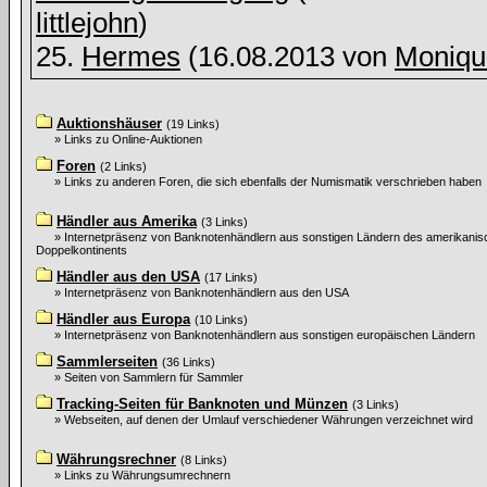
littlejohn
)
25.
Hermes
(16.08.2013 von
Moniqu
Auktionshäuser
(19 Links)
» Links zu Online-Auktionen
Foren
(2 Links)
» Links zu anderen Foren, die sich ebenfalls der Numismatik verschrieben haben
Händler aus Amerika
(3 Links)
» Internetpräsenz von Banknotenhändlern aus sonstigen Ländern des amerikani
Doppelkontinents
Händler aus den USA
(17 Links)
» Internetpräsenz von Banknotenhändlern aus den USA
Händler aus Europa
(10 Links)
» Internetpräsenz von Banknotenhändlern aus sonstigen europäischen Ländern
Sammlerseiten
(36 Links)
» Seiten von Sammlern für Sammler
Tracking-Seiten für Banknoten und Münzen
(3 Links)
» Webseiten, auf denen der Umlauf verschiedener Währungen verzeichnet wird
Währungsrechner
(8 Links)
» Links zu Währungsumrechnern