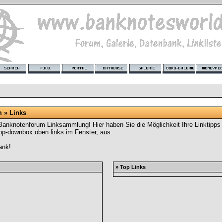
m
» Links
knotenforum Linksammlung! Hier haben Sie die Möglichkeit Ihre Linktipps m
op-downbox oben links im Fenster, aus.
ank!
» Top Links