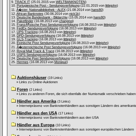
9.
TRACK IT
(25.01.2015 von
WELTBANKNOTEN
)
10.
Portugiesische Post - Sendungsverfolgung
(22.01.2015 von
littlejohn
)
11.
Ã�ster. Nationalbibliothek - ALEX
(21.08.2014 von
hans80
)
12.
African Banknotes
(30.06.2014 von
nick1k
)
13.
Deutsche Bundesbank - Bildarchiv
(15.05.2014 von
hans80
)
14.
Paketfinder
(16.08.2013 von
changnoi
)
15.
FranzÃ¶sische Post Sendungsverfolgung
(16.08.2013 von
littlejohn
)
16.
FedEx-Sendungsverfolgung
(16.08.2013 von
littlejohn
)
17.
UPS-Tracking
(16.08.2013 von
littlejohn
)
18.
DPD-Sendungsverfolgung
(16.08.2013 von
littlejohn
)
19.
GLS-Tracking
(16.08.2013 von
littlejohn
)
20.
Estnische Post Sendungsverfolgung
(16.08.2013 von
littlejohn
)
21.
Ã�sterreichische Post Sendungsverfolgung
(16.08.2013 von
littlejohn
)
22.
Royal Mail Track & Trace
(16.08.2013 von
littlejohn
)
23.
USPS Sendungsverfolgung
(16.08.2013 von
littlejohn
)
24.
Deutsche Post Sendungsverfolgung
(16.08.2013 von
littlejohn
)
25.
Hermes
(16.08.2013 von
Monique
)
Auktionshäuser
(19 Links)
» Links zu Online-Auktionen
Foren
(2 Links)
» Links zu anderen Foren, die sich ebenfalls der Numismatik verschrieben haben
Händler aus Amerika
(3 Links)
» Internetpräsenz von Banknotenhändlern aus sonstigen Ländern des amerikani
Händler aus den USA
(17 Links)
» Internetpräsenz von Banknotenhändlern aus den USA
Händler aus Europa
(10 Links)
» Internetpräsenz von Banknotenhändlern aus sonstigen europäischen Ländern