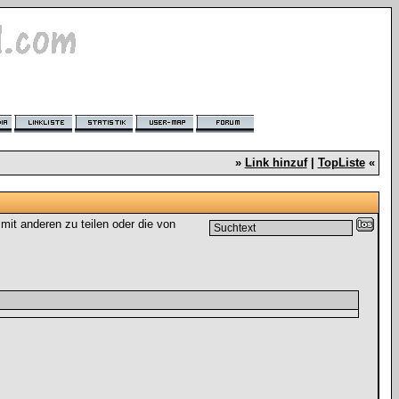
»
Link hinzuf
|
TopListe
«
it anderen zu teilen oder die von