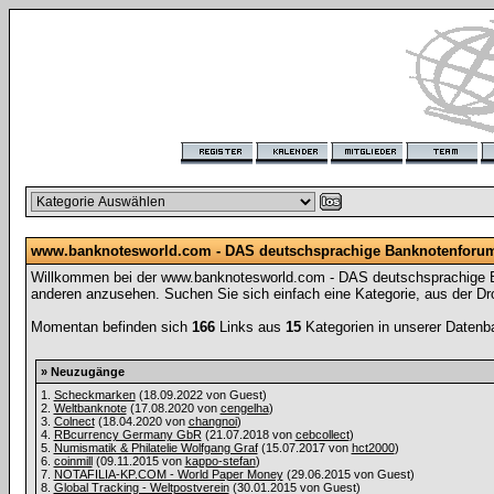
www.banknotesworld.com - DAS deutschsprachige Banknotenforu
Willkommen bei der www.banknotesworld.com - DAS deutschsprachige Ban
anderen anzusehen. Suchen Sie sich einfach eine Kategorie, aus der Dr
Momentan befinden sich
166
Links aus
15
Kategorien in unserer Datenb
» Neuzugänge
1.
Scheckmarken
(18.09.2022 von
Guest)
2.
Weltbanknote
(17.08.2020 von
cengelha
)
3.
Colnect
(18.04.2020 von
changnoi
)
4.
RBcurrency Germany GbR
(21.07.2018 von
cebcollect
)
5.
Numismatik & Philatelie Wolfgang Graf
(15.07.2017 von
hct2000
)
6.
coinmill
(09.11.2015 von
kappo-stefan
)
7.
NOTAFILIA-KP.COM - World Paper Money
(29.06.2015 von
Guest)
8.
Global Tracking - Weltpostverein
(30.01.2015 von
Guest)