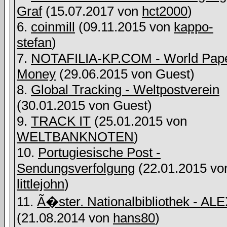
Graf
(15.07.2017 von
hct2000
)
6.
coinmill
(09.11.2015 von
kappo-
stefan
)
7.
NOTAFILIA-KP.COM - World Pap
Money
(29.06.2015 von
Guest)
8.
Global Tracking - Weltpostverein
(30.01.2015 von
Guest)
9.
TRACK IT
(25.01.2015 von
WELTBANKNOTEN
)
10.
Portugiesische Post -
Sendungsverfolgung
(22.01.2015 vo
littlejohn
)
11.
Ã�ster. Nationalbibliothek - AL
(21.08.2014 von
hans80
)