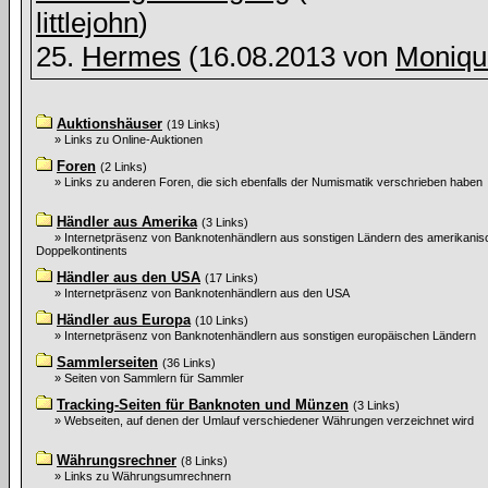
littlejohn
)
25.
Hermes
(16.08.2013 von
Moniqu
Auktionshäuser
(19 Links)
» Links zu Online-Auktionen
Foren
(2 Links)
» Links zu anderen Foren, die sich ebenfalls der Numismatik verschrieben haben
Händler aus Amerika
(3 Links)
» Internetpräsenz von Banknotenhändlern aus sonstigen Ländern des amerikani
Doppelkontinents
Händler aus den USA
(17 Links)
» Internetpräsenz von Banknotenhändlern aus den USA
Händler aus Europa
(10 Links)
» Internetpräsenz von Banknotenhändlern aus sonstigen europäischen Ländern
Sammlerseiten
(36 Links)
» Seiten von Sammlern für Sammler
Tracking-Seiten für Banknoten und Münzen
(3 Links)
» Webseiten, auf denen der Umlauf verschiedener Währungen verzeichnet wird
Währungsrechner
(8 Links)
» Links zu Währungsumrechnern