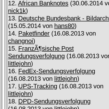
12.
African Banknotes
(30.06.2014 v
nick1k
)
13.
Deutsche Bundesbank - Bildarch
(15.05.2014 von
hans80
)
14.
Paketfinder
(16.08.2013 von
changnoi
)
15.
FranzÃ¶sische Post
Sendungsverfolgung
(16.08.2013 vo
littlejohn
)
16.
FedEx-Sendungsverfolgung
(16.08.2013 von
littlejohn
)
17.
UPS-Tracking
(16.08.2013 von
littlejohn
)
18.
DPD-Sendungsverfolgung
(16.08.2013 von
littlejohn
)