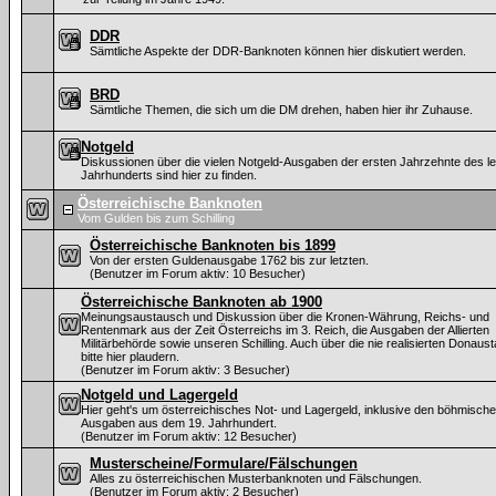
DDR
Sämtliche Aspekte der DDR-Banknoten können hier diskutiert werden.
BRD
Sämtliche Themen, die sich um die DM drehen, haben hier ihr Zuhause.
Notgeld
Diskussionen über die vielen Notgeld-Ausgaben der ersten Jahrzehnte des le
Jahrhunderts sind hier zu finden.
Österreichische Banknoten
Vom Gulden bis zum Schilling
Österreichische Banknoten bis 1899
Von der ersten Guldenausgabe 1762 bis zur letzten.
(Benutzer im Forum aktiv: 10 Besucher)
Österreichische Banknoten ab 1900
Meinungsaustausch und Diskussion über die Kronen-Währung, Reichs- und
Rentenmark aus der Zeit Österreichs im 3. Reich, die Ausgaben der Allierten
Militärbehörde sowie unseren Schilling. Auch über die nie realisierten Donaus
bitte hier plaudern.
(Benutzer im Forum aktiv: 3 Besucher)
Notgeld und Lagergeld
Hier geht's um österreichisches Not- und Lagergeld, inklusive den böhmisch
Ausgaben aus dem 19. Jahrhundert.
(Benutzer im Forum aktiv: 12 Besucher)
Musterscheine/Formulare/Fälschungen
Alles zu österreichischen Musterbanknoten und Fälschungen.
(Benutzer im Forum aktiv: 2 Besucher)