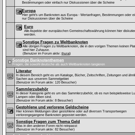
Bestimmungen oder einfach nur Diskussionen über die Scheine
Europa
Hier geht's um Banknoten aus Europa - Wertanfragen, Bestimmungen oder ei
nur Diskussionen über die Scheine
Euro
Alle Aspekte der europäischen Gemeinschaftswährung können hier diskutier
werden.
Sonstige Fragen zu Weltbanknoten
Alle übrigen Fragen zu Weltbanknoten, die in den vorigen Themen keinen Plat
sind hier Zuhause.
(Benutzer im Forum aktiv:
thurai
)
Sonstige Banknotenthemen
Fragen, die sowohl deutsche als auch Weltbanknoten tangieren
Literatur
In diesem Bereich geht es um Kataloge, Bücher, Zeitschriften, Zeitungen und ähnl
Sachen aus unserem Sammelgebiet
(Benutzer im Forum aktiv: 120 Besucher)
Sammlerzubehör
In dieser Kategorie geht es um das Sammlerzubehör, ob es nun beispielsweise L
Lampen oder Alben sind.
(Benutzer im Forum aktiv: 8 Besucher)
Gestohlene und verlorene Geldscheine
Hier können Meldungen über gestohlene oder auf diversen Transportwegen
verlorengegangene Banknoten gepostet werden.
Sonstige Fragen zum Thema Geld
Was in den anderen Foren nicht reinpasst
(Benutzer im Forum aktiv: 82 Besucher)