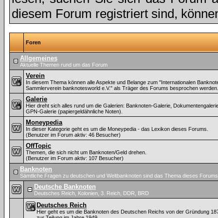
diesem Forum registriert sind, könne
Foren
Allgemeines
Aktuelle Themen rund um das Forum
Verein
In diesem Thema können alle Aspekte und Belange zum "Internationalen Banknot
Sammlerverein banknotesworld e.V." als Träger des Forums besprochen werden
Galerie
Hier dreht sich alles rund um die Galerien: Banknoten-Galerie, Dokumentengaleri
GPN-Galerie (papiergeldähnliche Noten).
Moneypedia
In dieser Kategorie geht es um die Moneypedia - das Lexikon dieses Forums.
(Benutzer im Forum aktiv: 46 Besucher)
OffTopic
Themen, die sich nicht um Banknoten/Geld drehen.
(Benutzer im Forum aktiv: 107 Besucher)
Banknoten
Sämtliche Fragen zu deutschen und Weltbanknoten sind das Thema dieses Forums
Deutsche Banknoten
Deutsches Reich, Kolonien, 3. Reich, DDR, BRD
Deutsches Reich
Hier geht es um die Banknoten des Deutschen Reichs von der Gründung 187
zur Teilung im Jahre 1949.