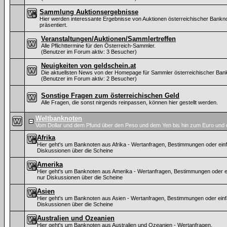
Sammlung Auktionsergebnisse
Hier werden interessante Ergebnisse von Auktionen österreichischer Bankn
präsentiert.
Veranstaltungen/Auktionen/Sammlertreffen
Alle Pflichttermine für den Österreich-Sammler.
(Benutzer im Forum aktiv: 3 Besucher)
Neuigkeiten von geldschein.at
Die aktuellsten News von der Homepage für Sammler österreichischer Ban
(Benutzer im Forum aktiv: 2 Besucher)
Sonstige Fragen zum österreichischen Geld
Alle Fragen, die sonst nirgends reinpassen, können hier gestellt werden.
Weltbanknoten
Vom Dollar und dem Pfund über den Peso und dem Yen bis hin zum Euro und 
Afrika
Hier geht's um Banknoten aus Afrika - Wertanfragen, Bestimmungen oder ein
Diskussionen über die Scheine
Amerika
Hier geht's um Banknoten aus Amerika - Wertanfragen, Bestimmungen oder e
nur Diskussionen über die Scheine
Asien
Hier geht's um Banknoten aus Asien - Wertanfragen, Bestimmungen oder ein
Diskussionen über die Scheine
Australien und Ozeanien
Hier geht's um Banknoten aus Australien und Ozeanien - Wertanfragen,