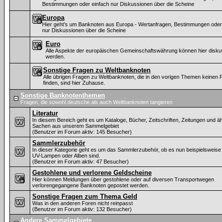
Bestimmungen oder einfach nur Diskussionen über die Scheine
Europa
Hier geht's um Banknoten aus Europa - Wertanfragen, Bestimmungen oder
nur Diskussionen über die Scheine
Euro
Alle Aspekte der europäischen Gemeinschaftswährung können hier diskut
werden.
Sonstige Fragen zu Weltbanknoten
Alle übrigen Fragen zu Weltbanknoten, die in den vorigen Themen keinen P
finden, sind hier Zuhause.
Sonstige Banknotenthemen
Fragen, die sowohl deutsche als auch Weltbanknoten tangieren
Literatur
In diesem Bereich geht es um Kataloge, Bücher, Zeitschriften, Zeitungen und ä
Sachen aus unserem Sammelgebiet
(Benutzer im Forum aktiv: 145 Besucher)
Sammlerzubehör
In dieser Kategorie geht es um das Sammlerzubehör, ob es nun beispielsweise
UV-Lampen oder Alben sind.
(Benutzer im Forum aktiv: 47 Besucher)
Gestohlene und verlorene Geldscheine
Hier können Meldungen über gestohlene oder auf diversen Transportwegen
verlorengegangene Banknoten gepostet werden.
Sonstige Fragen zum Thema Geld
Was in den anderen Foren nicht reinpasst
(Benutzer im Forum aktiv: 132 Besucher)
Andere Sammelgebiete