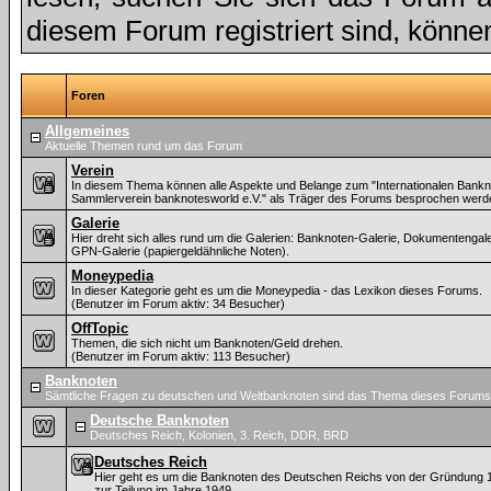
diesem Forum registriert sind, könne
Foren
Allgemeines
Aktuelle Themen rund um das Forum
Verein
In diesem Thema können alle Aspekte und Belange zum "Internationalen Bankn
Sammlerverein banknotesworld e.V." als Träger des Forums besprochen werd
Galerie
Hier dreht sich alles rund um die Galerien: Banknoten-Galerie, Dokumentengal
GPN-Galerie (papiergeldähnliche Noten).
Moneypedia
In dieser Kategorie geht es um die Moneypedia - das Lexikon dieses Forums.
(Benutzer im Forum aktiv: 34 Besucher)
OffTopic
Themen, die sich nicht um Banknoten/Geld drehen.
(Benutzer im Forum aktiv: 113 Besucher)
Banknoten
Sämtliche Fragen zu deutschen und Weltbanknoten sind das Thema dieses Forums
Deutsche Banknoten
Deutsches Reich, Kolonien, 3. Reich, DDR, BRD
Deutsches Reich
Hier geht es um die Banknoten des Deutschen Reichs von der Gründung 
zur Teilung im Jahre 1949.