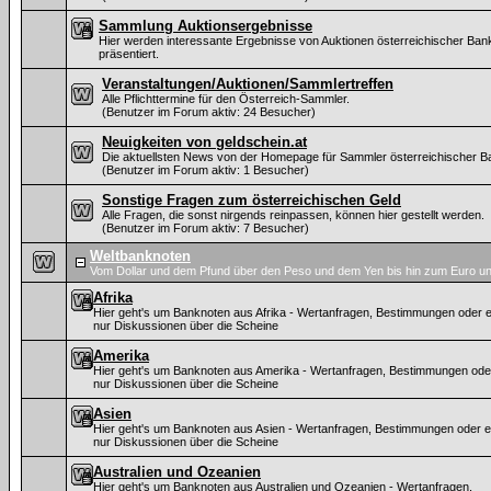
Sammlung Auktionsergebnisse
Hier werden interessante Ergebnisse von Auktionen österreichischer Ban
präsentiert.
Veranstaltungen/Auktionen/Sammlertreffen
Alle Pflichttermine für den Österreich-Sammler.
(Benutzer im Forum aktiv: 24 Besucher)
Neuigkeiten von geldschein.at
Die aktuellsten News von der Homepage für Sammler österreichischer B
(Benutzer im Forum aktiv: 1 Besucher)
Sonstige Fragen zum österreichischen Geld
Alle Fragen, die sonst nirgends reinpassen, können hier gestellt werden.
(Benutzer im Forum aktiv: 7 Besucher)
Weltbanknoten
Vom Dollar und dem Pfund über den Peso und dem Yen bis hin zum Euro un
Afrika
Hier geht's um Banknoten aus Afrika - Wertanfragen, Bestimmungen oder e
nur Diskussionen über die Scheine
Amerika
Hier geht's um Banknoten aus Amerika - Wertanfragen, Bestimmungen ode
nur Diskussionen über die Scheine
Asien
Hier geht's um Banknoten aus Asien - Wertanfragen, Bestimmungen oder e
nur Diskussionen über die Scheine
Australien und Ozeanien
Hier geht's um Banknoten aus Australien und Ozeanien - Wertanfragen,