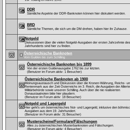
DDR
Sämtliche Aspekte der DDR-Banknoten können hier diskutiert werden.
BRD
Sämtliche Themen, die sich um die DM drehen, haben hier ihr Zuhause.
Notgeld
Diskussionen über die vielen Notgeld-Ausgaben der ersten Jahrzehnte des
Jahrhunderts sind hier zu finden.
Österreichische Banknoten
Vom Gulden bis zum Schilling
Österreichische Banknoten bis 1899
Von der ersten Guldenausgabe 1762 bis zur letzten.
(Benutzer im Forum aktiv: 1 Besucher)
Österreichische Banknoten ab 1900
Meinungsaustausch und Diskussion über die Kronen-Währung, Reichs- u
Rentenmark aus der Zeit Österreichs im 3. Reich, die Ausgaben der Alliert
Militärbehörde sowie unseren Schilling. Auch über die nie realisierten
Donaustaatnoten bitte hier plaudern.
(Benutzer im Forum aktiv: 18 Besucher)
Notgeld und Lagergeld
Hier geht's um österreichisches Not- und Lagergeld, inklusive den böhmis
Ausgaben aus dem 19. Jahrhundert.
(Benutzer im Forum aktiv: 31 Besucher)
Musterscheine/Formulare/Fälschungen
Alles zu österreichischen Musterbanknoten und Fälschungen.
(Benutzer im Forum aktiv: 4 Besucher)