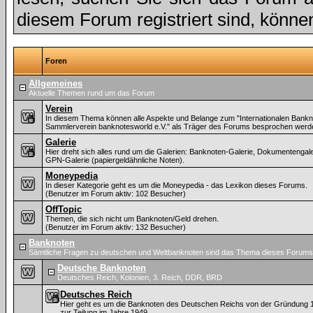
diesem Forum registriert sind, könne
Foren
Allgemeines
Aktuelle Themen rund um das Forum
Verein
In diesem Thema können alle Aspekte und Belange zum "Internationalen Bankn
Sammlerverein banknotesworld e.V." als Träger des Forums besprochen werd
Galerie
Hier dreht sich alles rund um die Galerien: Banknoten-Galerie, Dokumentengal
GPN-Galerie (papiergeldähnliche Noten).
Moneypedia
In dieser Kategorie geht es um die Moneypedia - das Lexikon dieses Forums.
(Benutzer im Forum aktiv: 102 Besucher)
OffTopic
Themen, die sich nicht um Banknoten/Geld drehen.
(Benutzer im Forum aktiv: 132 Besucher)
Banknoten
Sämtliche Fragen zu deutschen und Weltbanknoten sind das Thema dieses Forums
Deutsche Banknoten
Deutsches Reich, Kolonien, 3. Reich, DDR, BRD
Deutsches Reich
Hier geht es um die Banknoten des Deutschen Reichs von der Gründung 
zur Teilung im Jahre 1949.