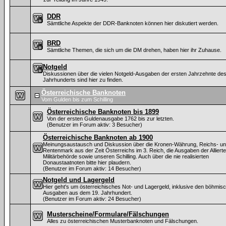
DDR
Sämtliche Aspekte der DDR-Banknoten können hier diskutiert werden.
BRD
Sämtliche Themen, die sich um die DM drehen, haben hier ihr Zuhause.
Notgeld
Diskussionen über die vielen Notgeld-Ausgaben der ersten Jahrzehnte des
Jahrhunderts sind hier zu finden.
Österreichische Banknoten
Vom Gulden bis zum Schilling
Österreichische Banknoten bis 1899
Von der ersten Guldenausgabe 1762 bis zur letzten.
(Benutzer im Forum aktiv: 3 Besucher)
Österreichische Banknoten ab 1900
Meinungsaustausch und Diskussion über die Kronen-Währung, Reichs- u
Rentenmark aus der Zeit Österreichs im 3. Reich, die Ausgaben der Alliert
Militärbehörde sowie unseren Schilling. Auch über die nie realisierten
Donaustaatnoten bitte hier plaudern.
(Benutzer im Forum aktiv: 14 Besucher)
Notgeld und Lagergeld
Hier geht's um österreichisches Not- und Lagergeld, inklusive den böhmis
Ausgaben aus dem 19. Jahrhundert.
(Benutzer im Forum aktiv: 24 Besucher)
Musterscheine/Formulare/Fälschungen
Alles zu österreichischen Musterbanknoten und Fälschungen.