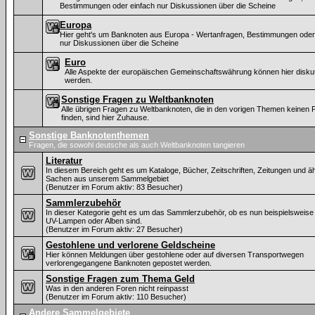
Bestimmungen oder einfach nur Diskussionen über die Scheine
Europa
Hier geht's um Banknoten aus Europa - Wertanfragen, Bestimmungen oder
nur Diskussionen über die Scheine
Euro
Alle Aspekte der europäischen Gemeinschaftswährung können hier diskut
werden.
Sonstige Fragen zu Weltbanknoten
Alle übrigen Fragen zu Weltbanknoten, die in den vorigen Themen keinen P
finden, sind hier Zuhause.
Sonstige Banknotenthemen
Fragen, die sowohl deutsche als auch Weltbanknoten tangieren
Literatur
In diesem Bereich geht es um Kataloge, Bücher, Zeitschriften, Zeitungen und ä
Sachen aus unserem Sammelgebiet
(Benutzer im Forum aktiv: 83 Besucher)
Sammlerzubehör
In dieser Kategorie geht es um das Sammlerzubehör, ob es nun beispielsweise
UV-Lampen oder Alben sind.
(Benutzer im Forum aktiv: 27 Besucher)
Gestohlene und verlorene Geldscheine
Hier können Meldungen über gestohlene oder auf diversen Transportwegen
verlorengegangene Banknoten gepostet werden.
Sonstige Fragen zum Thema Geld
Was in den anderen Foren nicht reinpasst
(Benutzer im Forum aktiv: 110 Besucher)
Andere Sammelgebiete